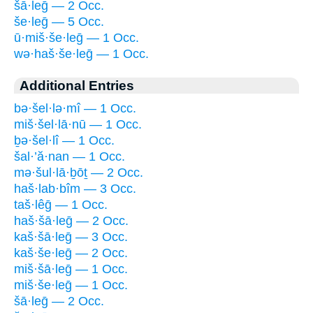
šā·leḡ — 2 Occ.
še·leḡ — 5 Occ.
ū·miš·še·leḡ — 1 Occ.
wə·haš·še·leḡ — 1 Occ.
Additional Entries
bə·šel·lə·mî — 1 Occ.
miš·šel·lā·nū — 1 Occ.
ḇə·šel·lî — 1 Occ.
šal·’ă·nan — 1 Occ.
mə·šul·lā·ḇōṯ — 2 Occ.
haš·lab·bîm — 3 Occ.
taš·lêḡ — 1 Occ.
haš·šā·leḡ — 2 Occ.
kaš·šā·leḡ — 3 Occ.
kaš·še·leḡ — 2 Occ.
miš·šā·leḡ — 1 Occ.
miš·še·leḡ — 1 Occ.
šā·leḡ — 2 Occ.