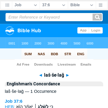
Bible
>
Strong's
> Hebrew
◄
laš·še·laḡ
►
Englishman's Concordance
laš·še·laḡ — 1 Occurrence
Job 37:6
HEB:
יֹאמַ֗ר הֱוֵ֫א
לַשֶּׁ֨לַג ׀
כִּ֤י