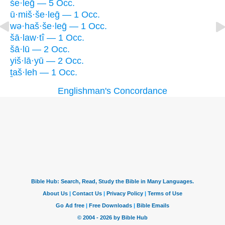
še·leḡ — 5 Occ.
ū·miš·še·leḡ — 1 Occ.
wə·haš·še·leḡ — 1 Occ.
šā·law·tî — 1 Occ.
šā·lū — 2 Occ.
yiš·lā·yū — 2 Occ.
ṯaš·leh — 1 Occ.
Englishman's Concordance