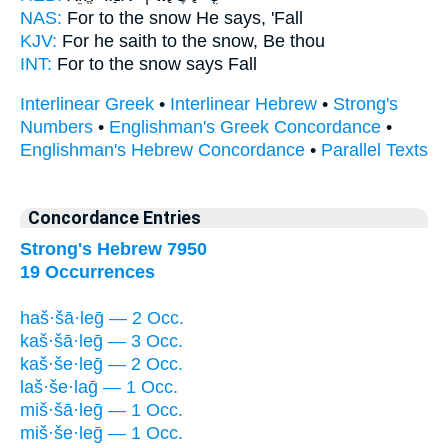
NAS:
For to the snow
He says, 'Fall
KJV:
For he saith
to the snow,
Be thou
INT:
For
to the snow
says Fall
Interlinear Greek
•
Interlinear Hebrew
•
Strong's
Numbers
•
Englishman's Greek Concordance
•
Englishman's Hebrew Concordance
•
Parallel Texts
Concordance Entries
Strong's Hebrew 7950
19 Occurrences
haš·šā·leḡ — 2 Occ.
kaš·šā·leḡ — 3 Occ.
kaš·še·leḡ — 2 Occ.
laš·še·laḡ — 1 Occ.
miš·šā·leḡ — 1 Occ.
miš·še·leḡ — 1 Occ.