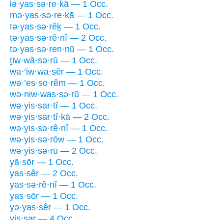
lə·yas·sə·re·kā — 1 Occ.
mə·yas·sə·re·kā — 1 Occ.
tə·yas·sə·rêḵ — 1 Occ.
ṯə·yas·sə·rê·nî — 2 Occ.
tə·yas·sə·ren·nū — 1 Occ.
ṯiw·wā·sə·rū — 1 Occ.
wā·’iw·wā·sêr — 1 Occ.
wə·’es·so·rêm — 1 Occ.
wə·niw·was·sə·rū — 1 Occ.
wə·yis·sar·tî — 1 Occ.
wə·yis·sar·tî·ḵā — 2 Occ.
wə·yis·sə·rê·nî — 1 Occ.
wə·yis·sə·rōw — 1 Occ.
wə·yis·sə·rū — 2 Occ.
yā·sōr — 1 Occ.
yas·sêr — 2 Occ.
yas·sə·rê·nî — 1 Occ.
yas·sōr — 1 Occ.
yə·yas·sêr — 1 Occ.
yis·sar — 4 Occ.