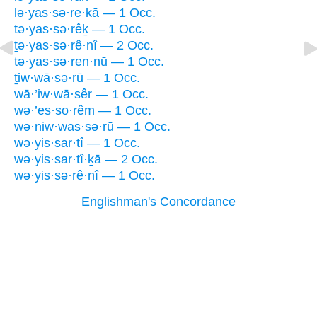
lə·yas·sə·re·kā — 1 Occ.
tə·yas·sə·rêḵ — 1 Occ.
ṯə·yas·sə·rê·nî — 2 Occ.
tə·yas·sə·ren·nū — 1 Occ.
ṯiw·wā·sə·rū — 1 Occ.
wā·’iw·wā·sêr — 1 Occ.
wə·’es·so·rêm — 1 Occ.
wə·niw·was·sə·rū — 1 Occ.
wə·yis·sar·tî — 1 Occ.
wə·yis·sar·tî·ḵā — 2 Occ.
wə·yis·sə·rê·nî — 1 Occ.
Englishman's Concordance