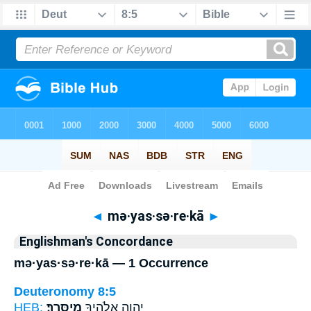
Bible
>
Strong's
> Hebrew
◄
mə·yas·sə·re·kā
►
Englishman's Concordance
mə·yas·sə·re·kā — 1 Occurrence
Deuteronomy 8:5
HEB:
מְיַסְּרֶֽךָּ׃
יְהוָ֥ה אֱלֹהֶ֖יךָ