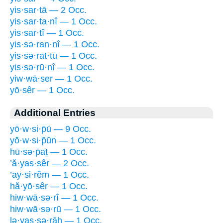
yis·sar·tā — 2 Occ.
yis·sar·ta·nî — 1 Occ.
yis·sar·tî — 1 Occ.
yis·sə·ran·nî — 1 Occ.
yis·sə·rat·tū — 1 Occ.
yis·sə·rū·nî — 1 Occ.
yiw·wā·ser — 1 Occ.
yō·sêr — 1 Occ.
Additional Entries
yō·w·si·p̄ū — 9 Occ.
yō·w·si·p̄ūn — 1 Occ.
hū·sə·p̄aṯ — 1 Occ.
’ă·yas·sêr — 2 Occ.
’ay·si·rêm — 1 Occ.
hă·yō·sêr — 1 Occ.
hiw·wā·sə·rî — 1 Occ.
hiw·wā·sə·rū — 1 Occ.
lə·yas·sə·rāh — 1 Occ.