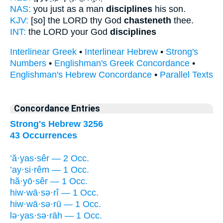
NAS:
you just as a man
disciplines
his son.
KJV:
[so] the LORD thy God
chasteneth
thee.
INT:
the LORD your God
disciplines
Interlinear Greek
•
Interlinear Hebrew
•
Strong's
Numbers
•
Englishman's Greek Concordance
•
Englishman's Hebrew Concordance
•
Parallel Texts
Concordance Entries
Strong's Hebrew 3256
43 Occurrences
’ă·yas·sêr — 2 Occ.
’ay·si·rêm — 1 Occ.
hă·yō·sêr — 1 Occ.
hiw·wā·sə·rî — 1 Occ.
hiw·wā·sə·rū — 1 Occ.
lə·yas·sə·rāh — 1 Occ.