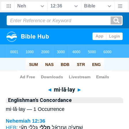
Bible
>
Strong's
> Hebrew
◄
mi·lă·lay
►
Englishman's Concordance
mi·lă·lay — 1 Occurrence
Nehemiah 12:36
HEB:
גִּֽלֲלַ֡י מָעַ֞י
מִֽלֲלַ֡י
שְֽׁמַעְיָ֡ה וַעֲזַרְאֵ֡ל