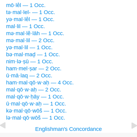
mō·lêl — 1 Occ.
tə·mal·lel- — 1 Occ.
yə·mal·lêl — 1 Occ.
mal·lil — 1 Occ.
mə·mal·lĕ·lāh — 1 Occ.
mə·mal·lil — 2 Occ.
yə·mal·lil — 1 Occ.
bə·mal·maḏ — 1 Occ.
nim·lə·ṣū — 1 Occ.
ham·mel·ṣar — 2 Occ.
ū·mā·laq — 2 Occ.
ham·mal·qō·w·aḥ — 4 Occ.
mal·qō·w·aḥ — 2 Occ.
mal·qō·w·ḥāy — 1 Occ.
ū·mal·qō·w·aḥ — 1 Occ.
kə·mal·qō·wōš — 1 Occ.
lə·mal·qō·wōš — 1 Occ.
Englishman's Concordance