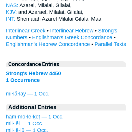
NAS:
Azarel,
Milalai,
Gilalai,
KJV:
and Azarael,
Milalai,
Gilalai,
INT:
Shemaiah Azarel
Milalai
Gilalai Maai
Interlinear Greek
•
Interlinear Hebrew
•
Strong's
Numbers
•
Englishman's Greek Concordance
•
Englishman's Hebrew Concordance
•
Parallel Texts
Concordance Entries
Strong's Hebrew 4450
1 Occurrence
mi·lă·lay — 1 Occ.
Additional Entries
ham·mō·le·ḵeṯ — 1 Occ.
mil·lêl — 1 Occ.
mil·lê·lū — 1 Occ.