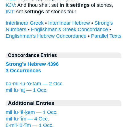
KJV:
And thou shalt set
in it settings
of stones,
INT:
set
settings
of stones four
Interlinear Greek
•
Interlinear Hebrew
•
Strong's
Numbers
•
Englishman's Greek Concordance
•
Englishman's Hebrew Concordance
•
Parallel Texts
Concordance Entries
Strong's Hebrew 4396
3 Occurrences
bə·mil·lū·’ō·ṯām — 2 Occ.
mil·lu·’aṯ — 1 Occ.
Additional Entries
mil·lu·’ê·ḵem — 1 Occ.
mil·lu·’îm — 4 Occ.
ū·mil·lū·’îm — 1 Occ.