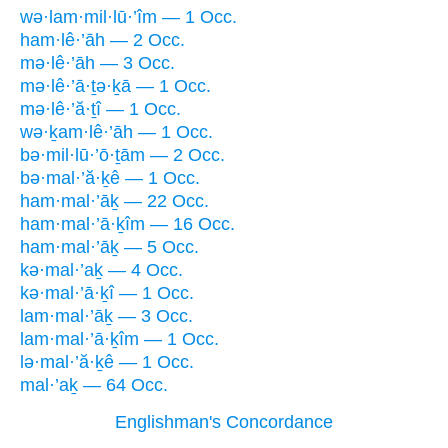
wə·lam·mil·lū·’îm — 1 Occ.
ham·lê·’āh — 2 Occ.
mə·lê·’āh — 3 Occ.
mə·lê·’ā·ṯə·ḵā — 1 Occ.
mə·lê·’ă·ṯî — 1 Occ.
wə·ḵam·lê·’āh — 1 Occ.
bə·mil·lū·’ō·ṯām — 2 Occ.
bə·mal·’ă·ḵê — 1 Occ.
ham·mal·’āḵ — 22 Occ.
ham·mal·’ā·ḵîm — 16 Occ.
ham·mal·’āḵ — 5 Occ.
kə·mal·’aḵ — 4 Occ.
kə·mal·’ā·ḵî — 1 Occ.
lam·mal·’āḵ — 3 Occ.
lam·mal·’ā·ḵîm — 1 Occ.
lə·mal·’ă·ḵê — 1 Occ.
mal·’aḵ — 64 Occ.
Englishman's Concordance