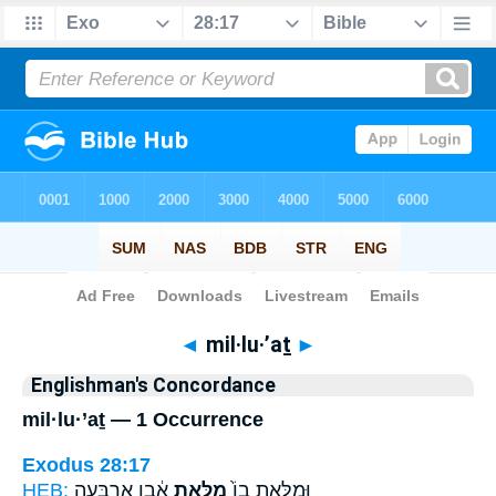
Bible
>
Strong's
> Hebrew
◄
mil·lu·’aṯ
►
Englishman's Concordance
mil·lu·’aṯ — 1 Occurrence
Exodus 28:17
HEB:
אֶ֔בֶן אַרְבָּעָ֖ה
מִלֻּ֣אַת
וּמִלֵּאתָ֥ בוֹ֙