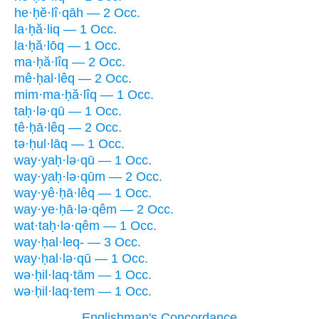
he·ḥĕ·lî·qāh — 2 Occ.
la·ḥă·liq — 1 Occ.
la·ḥă·lōq — 1 Occ.
ma·ḥă·lîq — 2 Occ.
mê·ḥal·lêq — 2 Occ.
mim·ma·ḥă·lîq — 1 Occ.
taḥ·lə·qū — 1 Occ.
tê·ḥā·lêq — 2 Occ.
tə·ḥul·lāq — 1 Occ.
way·yaḥ·lə·qū — 1 Occ.
way·yaḥ·lə·qūm — 2 Occ.
way·yê·ḥā·lêq — 1 Occ.
way·ye·ḥā·lə·qêm — 2 Occ.
wat·taḥ·lə·qêm — 1 Occ.
way·ḥal·leq- — 3 Occ.
way·ḥal·lə·qū — 1 Occ.
wə·ḥil·laq·tām — 1 Occ.
wə·ḥil·laq·tem — 1 Occ.
Englishman's Concordance