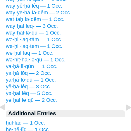
way·yê·ḥā·lêq — 1 Occ.
way·ye·ḥā·lə·qêm — 2 Occ.
wat·taḥ·lə·qêm — 1 Occ.
way·ḥal·leq- — 3 Occ.
way·ḥal·lə·qū — 1 Occ.
wə·ḥil·laq·tām — 1 Occ.
wə·ḥil·laq·tem — 1 Occ.
wə·ḥul·laq — 1 Occ.
wə·hiṯ·ḥal·lə·qū — 1 Occ.
ya·ḥă·lî·qūn — 1 Occ.
ya·ḥă·lōq — 2 Occ.
ya·ḥă·lō·qū — 1 Occ.
yê·ḥā·lêq — 3 Occ.
yə·ḥal·lêq — 5 Occ.
yə·ḥal·lə·qū — 2 Occ.
Additional Entries
ḥul·laq — 1 Occ.
he·ḥĕ·lîq — 1 Occ.