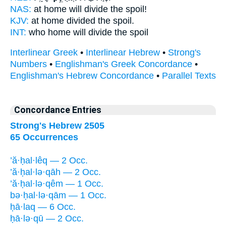
NAS:
at home
will divide
the spoil!
KJV:
at home
divided
the spoil.
INT:
who home
will divide
the spoil
Interlinear Greek
•
Interlinear Hebrew
•
Strong's
Numbers
•
Englishman's Greek Concordance
•
Englishman's Hebrew Concordance
•
Parallel Texts
Concordance Entries
Strong's Hebrew 2505
65 Occurrences
’ă·ḥal·lêq — 2 Occ.
’ă·ḥal·lə·qāh — 2 Occ.
’ă·ḥal·lə·qêm — 1 Occ.
bə·ḥal·lə·qām — 1 Occ.
ḥā·laq — 6 Occ.
ḥā·lə·qū — 2 Occ.