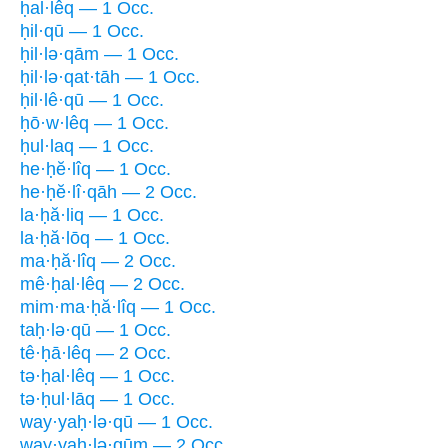
ḥal·lêq — 1 Occ.
ḥil·qū — 1 Occ.
ḥil·lə·qām — 1 Occ.
ḥil·lə·qat·tāh — 1 Occ.
ḥil·lê·qū — 1 Occ.
ḥō·w·lêq — 1 Occ.
ḥul·laq — 1 Occ.
he·ḥĕ·lîq — 1 Occ.
he·ḥĕ·lî·qāh — 2 Occ.
la·ḥă·liq — 1 Occ.
la·ḥă·lōq — 1 Occ.
ma·ḥă·lîq — 2 Occ.
mê·ḥal·lêq — 2 Occ.
mim·ma·ḥă·lîq — 1 Occ.
taḥ·lə·qū — 1 Occ.
tê·ḥā·lêq — 2 Occ.
tə·ḥal·lêq — 1 Occ.
tə·ḥul·lāq — 1 Occ.
way·yaḥ·lə·qū — 1 Occ.
way·yaḥ·lə·qūm — 2 Occ.