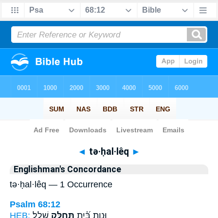
Bible
>
Strong's
> Hebrew
◄
tə·ḥal·lêq
►
Englishman's Concordance
tə·ḥal·lêq — 1 Occurrence
Psalm 68:12
HEB:
שָׁלָֽל׃
תְּחַלֵּ֥ק
וּנְוַת בַּ֝֗יִת