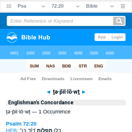
Bible
>
Strong's
> Hebrew
◄
ṯə·p̄il·lō·wṯ
►
Englishman's Concordance
ṯə·p̄il·lō·wṯ — 1 Occurrence
Psalm 72:20
HEB:
דָּ֝וִ֗ד בֶּן־
תְפִלּ֑וֹת
כָּלּ֥וּ