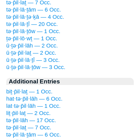
tə·p̄il·laṯ — 7 Occ.
tə·p̄il·lā·ṯām — 6 Occ.
tə·p̄il·lā·ṯə·ḵā — 4 Occ.
tə·p̄il·lā·ṯî — 20 Occ.
tə·p̄il·lā·ṯōw — 1 Occ.
ṯə·p̄il·lō·wṯ — 1 Occ.
ū·ṯə·p̄il·lāh — 2 Occ.
ū·ṯə·p̄il·laṯ — 2 Occ.
ū·ṯə·p̄il·lā·ṯî — 3 Occ.
ū·ṯə·p̄il·lā·ṯōw — 3 Occ.
Additional Entries
biṯ·p̄il·laṯ — 1 Occ.
hat·tə·p̄il·lāh — 6 Occ.
lat·tə·p̄il·lāh — 1 Occ.
liṯ·p̄il·laṯ — 2 Occ.
tə·p̄il·lāh — 17 Occ.
tə·p̄il·laṯ — 7 Occ.
tə·p̄il·lā·ṯām — 6 Occ.