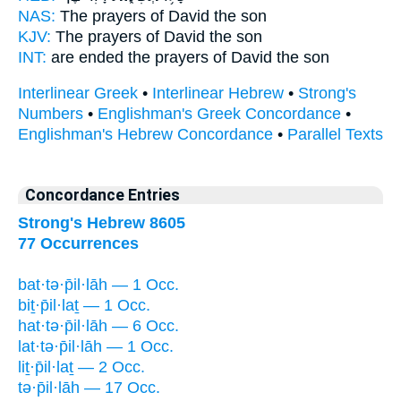
NAS:
The prayers
of David the son
KJV:
The prayers
of David the son
INT:
are ended
the prayers
of David the son
Interlinear Greek
•
Interlinear Hebrew
•
Strong's
Numbers
•
Englishman's Greek Concordance
•
Englishman's Hebrew Concordance
•
Parallel Texts
Concordance Entries
Strong's Hebrew 8605
77 Occurrences
bat·tə·p̄il·lāh — 1 Occ.
biṯ·p̄il·laṯ — 1 Occ.
hat·tə·p̄il·lāh — 6 Occ.
lat·tə·p̄il·lāh — 1 Occ.
liṯ·p̄il·laṯ — 2 Occ.
tə·p̄il·lāh — 17 Occ.