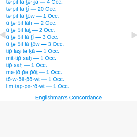
tə·p̄il·lā·ṯə·ḵā — 4 Occ.
tə·p̄il·lā·ṯî — 20 Occ.
tə·p̄il·lā·ṯōw — 1 Occ.
ū·ṯə·p̄il·lāh — 2 Occ.
ū·ṯə·p̄il·laṯ — 2 Occ.
ū·ṯə·p̄il·lā·ṯî — 3 Occ.
ū·ṯə·p̄il·lā·ṯōw — 3 Occ.
tip̄·laṣ·tə·ḵā — 1 Occ.
mit·tip̄·saḥ — 1 Occ.
tip̄·saḥ — 1 Occ.
mə·ṯō·p̄ə·p̄ōṯ — 1 Occ.
tō·w·p̄ê·p̄ō·wṯ — 1 Occ.
lim·ṯap·pə·rō·wṯ — 1 Occ.
Englishman's Concordance