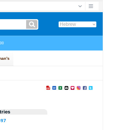
ries
397