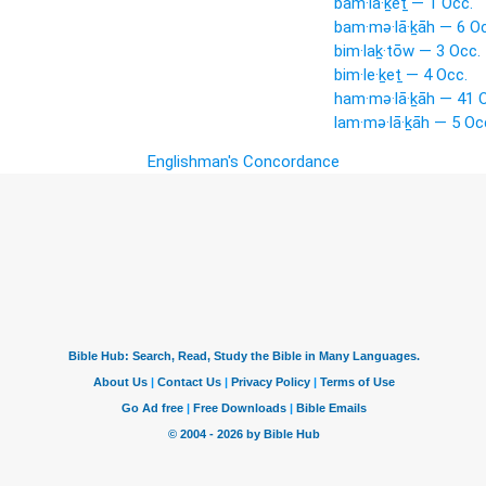
bam·lā·ḵeṯ — 1 Occ.
bam·mə·lā·ḵāh — 6 Oc
bim·laḵ·tōw — 3 Occ.
bim·le·ḵeṯ — 4 Occ.
ham·mə·lā·ḵāh — 41 
lam·mə·lā·ḵāh — 5 Oc
Englishman's Concordance