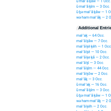
ū·mal·’ā·ḵāw — 1 Occ.
ū·mal·’ā·ḵîm — 3 Occ.
ū·ḇə·mal·’ā·ḵāw — 1 O
wə·ham·mal·’āḵ — 2 O
Additional Entri
mal·’aḵ — 64 Occ.
mal·’ā·ḵāw — 7 Occ.
mal·’ā·ḵê·ḵêh — 1 Occ
mal·’ă·ḵê — 10 Occ.
mal·’ā·ḵe·ḵā — 2 Occ.
mal·’ā·ḵî — 3 Occ.
mal·’ā·ḵîm — 44 Occ.
mal·’ā·ḵōw — 2 Occ.
mal·’āḵ — 3 Occ.
ū·mal·’aḵ — 16 Occ.
ū·mal·’ā·ḵîm — 3 Occ.
ū·ḇə·mal·’ā·ḵāw — 1 O
wə·ham·mal·’āḵ — 2 O
mal·’ă·ḵêh — 2 Occ.