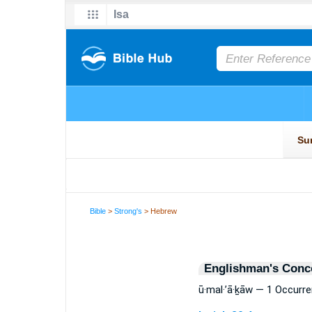
Bible
>
Strong's
> Hebrew
Englishman's Conc
ū·mal·’ā·ḵāw — 1 Occurr