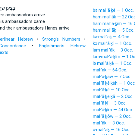
בְצֹ֖עַן שָׂר
bə·mal·’ă·ḵê — 1 Occ.
eir ambassadors
arrive
ham·mal·’āḵ — 22 Occ
his ambassadors
came
ham·mal·’ā·ḵîm — 16 
nd their ambassadors
Hanes arrive
ham·mal·’āḵ — 5 Occ.
kə·mal·’aḵ — 4 Occ.
terlinear Hebrew
•
Strong's Numbers
•
kə·mal·’ā·ḵî — 1 Occ.
Concordance
•
Englishman's Hebrew
lam·mal·’āḵ — 3 Occ.
Texts
lam·mal·’ā·ḵîm — 1 Oc
lə·mal·’ă·ḵê — 1 Occ.
mal·’aḵ — 64 Occ.
mal·’ā·ḵāw — 7 Occ.
mal·’ā·ḵê·ḵêh — 1 Occ
mal·’ă·ḵê — 10 Occ.
mal·’ā·ḵe·ḵā — 2 Occ.
mal·’ā·ḵî — 3 Occ.
mal·’ā·ḵîm — 44 Occ.
mal·’ā·ḵōw — 2 Occ.
mal·’āḵ — 3 Occ.
ū·mal·’aḵ — 16 Occ.