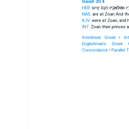
Isaiah 30:4
HEB:
חָנֵ֥ס יַגִּֽיעוּ׃
וּמַלְאָכָ֖יו
ָ֑יו
NAS:
are at Zoan
And th
KJV:
were at Zoan,
and 
INT:
Zoan their princes
a
Interlinear Greek
•
In
Englishman's Greek 
Concordance
•
Parallel 