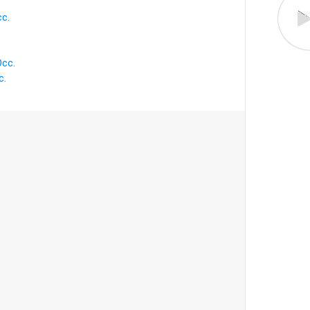
c.
Occ.
c.