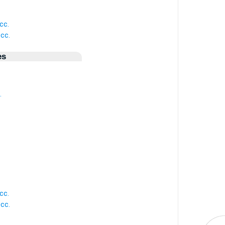
cc.
cc.
es
.
cc.
cc.