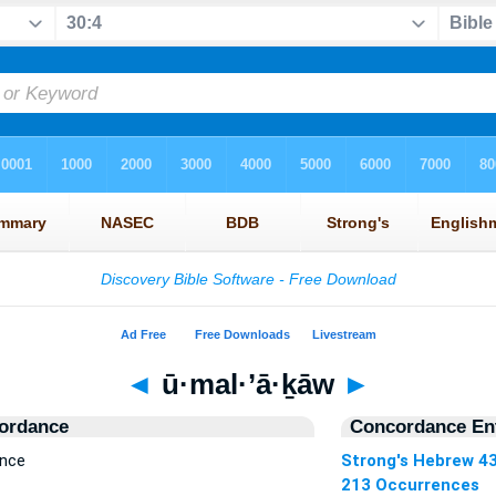
◄
ū·mal·’ā·ḵāw
►
ordance
Concordance Ent
ence
Strong's Hebrew 4
213 Occurrences