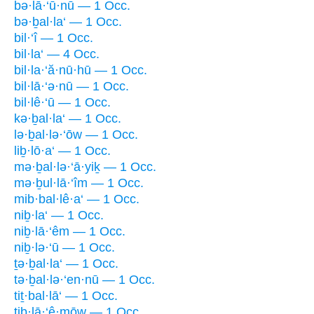
bə·lā·‘ū·nū — 1 Occ.
bə·ḇal·la‘ — 1 Occ.
bil·‘î — 1 Occ.
bil·la‘ — 4 Occ.
bil·la·‘ă·nū·hū — 1 Occ.
bil·lā·‘ə·nū — 1 Occ.
bil·lê·‘ū — 1 Occ.
kə·ḇal·la‘ — 1 Occ.
lə·ḇal·lə·‘ōw — 1 Occ.
liḇ·lō·a‘ — 1 Occ.
mə·ḇal·lə·‘ā·yiḵ — 1 Occ.
mə·ḇul·lā·‘îm — 1 Occ.
mib·bal·lê·a‘ — 1 Occ.
niḇ·la‘ — 1 Occ.
niḇ·lā·‘êm — 1 Occ.
niḇ·lə·‘ū — 1 Occ.
ṯə·ḇal·la‘ — 1 Occ.
tə·ḇal·lə·‘en·nū — 1 Occ.
tiṯ·bal·lā‘ — 1 Occ.
tiḇ·lā·‘ê·mōw — 1 Occ.