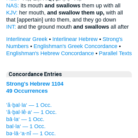
NAS:
its mouth
and swallows
them up with all
KJV:
her mouth,
and swallow them up,
with all
that [appertain] unto them, and they go down
INT:
and the ground mouth
and swallows
all after
Interlinear Greek
•
Interlinear Hebrew
•
Strong's
Numbers
•
Englishman's Greek Concordance
•
Englishman's Hebrew Concordance
•
Parallel Texts
Concordance Entries
Strong's Hebrew 1104
49 Occurrences
’ă·ḇal·la‘ — 1 Occ.
’ă·ḇal·lê·a‘ — 1 Occ.
bā·la‘ — 1 Occ.
bal·la‘ — 1 Occ.
bə·lā·‘a·nî — 1 Occ.