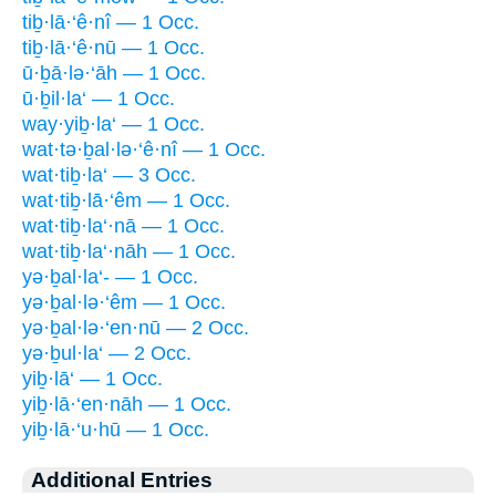
tiḇ·lā·‘ê·nî — 1 Occ.
tiḇ·lā·‘ê·nū — 1 Occ.
ū·ḇā·lə·‘āh — 1 Occ.
ū·ḇil·la‘ — 1 Occ.
way·yiḇ·la‘ — 1 Occ.
wat·tə·ḇal·lə·‘ê·nî — 1 Occ.
wat·tiḇ·la‘ — 3 Occ.
wat·tiḇ·lā·‘êm — 1 Occ.
wat·tiḇ·la‘·nā — 1 Occ.
wat·tiḇ·la‘·nāh — 1 Occ.
yə·ḇal·la‘- — 1 Occ.
yə·ḇal·lə·‘êm — 1 Occ.
yə·ḇal·lə·‘en·nū — 2 Occ.
yə·ḇul·la‘ — 2 Occ.
yiḇ·lā‘ — 1 Occ.
yiḇ·lā·‘en·nāh — 1 Occ.
yiḇ·lā·‘u·hū — 1 Occ.
Additional Entries