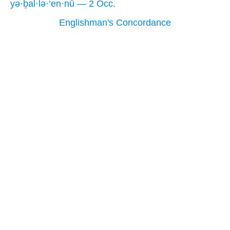
yə·ḇal·lə·‘en·nū — 2 Occ.
Englishman's Concordance