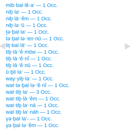
mib·bal·lê·a‘ — 1 Occ.
niḇ·la‘ — 1 Occ.
niḇ·lā·‘êm — 1 Occ.
niḇ·lə·‘ū — 1 Occ.
ṯə·ḇal·la‘ — 1 Occ.
tə·ḇal·lə·‘en·nū — 1 Occ.
tiṯ·bal·lā‘ — 1 Occ.
tiḇ·lā·‘ê·mōw — 1 Occ.
tiḇ·lā·‘ê·nî — 1 Occ.
tiḇ·lā·‘ê·nū — 1 Occ.
ū·ḇil·la‘ — 1 Occ.
way·yiḇ·la‘ — 1 Occ.
wat·tə·ḇal·lə·‘ê·nî — 1 Occ.
wat·tiḇ·la‘ — 3 Occ.
wat·tiḇ·lā·‘êm — 1 Occ.
wat·tiḇ·la‘·nā — 1 Occ.
wat·tiḇ·la‘·nāh — 1 Occ.
yə·ḇal·la‘- — 1 Occ.
yə·ḇal·lə·‘êm — 1 Occ.