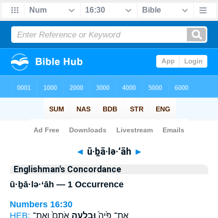
Bible
>
Strong's
> Hebrew
◄
ū·ḇā·lə·‘āh
►
Englishman's Concordance
ū·ḇā·lə·‘āh — 1 Occurrence
Numbers 16:30
HEB:
אֹתָם֙ וְאֶת־
וּבָלְעָ֤ה
אֶת־ פִּ֙יהָ֙