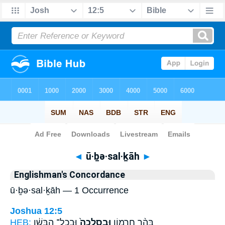
Bible
>
Strong's
> Hebrew
◄
ū·ḇə·sal·ḵāh
►
Englishman's Concordance
ū·ḇə·sal·ḵāh — 1 Occurrence
Joshua 12:5
HEB:
וּבְכָל־ הַבָּשָׁ֔ן
וּבְסַלְכָה֙
בְּהַ֨ר חֶרְמ֤וֹן