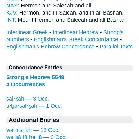
NAS:
Hermon
and Salecah
and all
KJV:
Hermon,
and in Salcah,
and in all Bashan,
INT:
Mount Hermon
and Salecah
and all Bashan
Interlinear Greek
•
Interlinear Hebrew
•
Strong's
Numbers
•
Englishman's Greek Concordance
•
Englishman's Hebrew Concordance
•
Parallel Texts
Concordance Entries
Strong's Hebrew 5548
4 Occurrences
sal·ḵāh — 3 Occ.
ū·ḇə·sal·ḵāh — 1 Occ.
Additional Entries
wə·nis·laḥ — 13 Occ.
wə·sā·lā·ḥə·tā — 2 Occ.