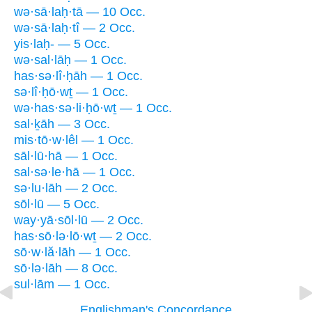
wə·sā·laḥ·tā — 10 Occ.
wə·sā·laḥ·tî — 2 Occ.
yis·laḥ- — 5 Occ.
wə·sal·lāḥ — 1 Occ.
has·sə·lî·ḥāh — 1 Occ.
sə·lî·ḥō·wṯ — 1 Occ.
wə·has·sə·li·ḥō·wṯ — 1 Occ.
sal·ḵāh — 3 Occ.
mis·tō·w·lêl — 1 Occ.
sāl·lū·hā — 1 Occ.
sal·sə·le·hā — 1 Occ.
sə·lu·lāh — 2 Occ.
sōl·lū — 5 Occ.
way·yā·sōl·lū — 2 Occ.
has·sō·lə·lō·wṯ — 2 Occ.
sō·w·lă·lāh — 1 Occ.
sō·lə·lāh — 8 Occ.
sul·lām — 1 Occ.
Englishman's Concordance