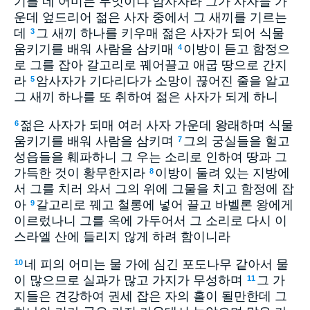
기를 네 어미는 무엇이냐 암사자라 그가 사자들 가
운데 엎드리어 젊은 사자 중에서 그 새끼를 기르는
데
그 새끼 하나를 키우매 젊은 사자가 되어 식물
3
움키기를 배워 사람을 삼키매
이방이 듣고 함정으
4
로 그를 잡아 갈고리로 꿰어끌고 애굽 땅으로 간지
라
암사자가 기다리다가 소망이 끊어진 줄을 알고
5
그 새끼 하나를 또 취하여 젊은 사자가 되게 하니
젊은 사자가 되매 여러 사자 가운데 왕래하며 식물
6
움키기를 배워 사람을 삼키며
그의 궁실들을 헐고
7
성읍들을 훼파하니 그 우는 소리로 인하여 땅과 그
가득한 것이 황무한지라
이방이 둘려 있는 지방에
8
서 그를 치러 와서 그의 위에 그물을 치고 함정에 잡
아
갈고리로 꿰고 철롱에 넣어 끌고 바벨론 왕에게
9
이르렀나니 그를 옥에 가두어서 그 소리로 다시 이
스라엘 산에 들리지 않게 하려 함이니라
네 피의 어미는 물 가에 심긴 포도나무 같아서 물
10
이 많으므로 실과가 많고 가지가 무성하며
그 가
11
지들은 견강하여 권세 잡은 자의 홀이 될만한데 그