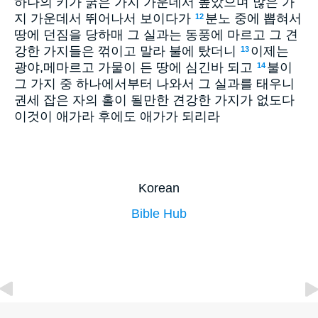
하나의 키가 굵은 가지 가운데서 높았으며 많은 가
지 가운데서 뛰어나서 보이다가
분노 중에 뽑혀서
12
땅에 던짐을 당하매 그 실과는 동풍에 마르고 그 견
강한 가지들은 꺾이고 말라 불에 탔더니
이제는
13
광야,메마르고 가물이 든 땅에 심긴바 되고
불이
14
그 가지 중 하나에서부터 나와서 그 실과를 태우니
권세 잡은 자의 홀이 될만한 견강한 가지가 없도다
이것이 애가라 후에도 애가가 되리라
Korean
Bible Hub