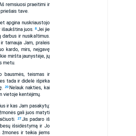
Aš remsiuosi praeitimi ir
 priešais tave.
bet apgina nuskriaustojo
r išaukština juos.
Jei jie
8
ų darbus ir nusikaltimus.
 ir tarnauja Jam, praleis
uo kardo, mirs, neįgavę
kie miršta jaunystėje, jų
os metu.
io bausmės, teismas ir
s tada ir didelė išpirka
bę.
Nelauk nakties, kai
20
m vietoje kentėjimų.
us ir kas Jam pasakytų:
 žmonės gali juos matyti
ičiuoti.
Jis padaro iš
27
besų išsidėstymą ir Jo
a žmones ir teikia jiems