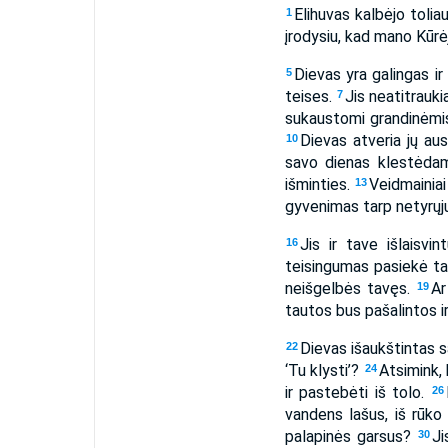
Elihuvas kalbėjo tolia
1
įrodysiu, kad mano Kūrė
Dievas yra galingas ir
5
teises.
Jis neatitrauki
7
sukaustomi grandinėmis
Dievas atveria jų au
10
savo dienas klestėdam
išminties.
Veidmainiai
13
gyvenimas tarp netyrųj
Jis ir tave išlaisv
16
teisingumas pasiekė t
neišgelbės tavęs.
Ar
19
tautos bus pašalintos i
Dievas išaukštintas s
22
‘Tu klysti’?
Atsimink,
24
ir pastebėti iš tolo.
26
vandens lašus, iš rūko 
palapinės garsus?
Ji
30