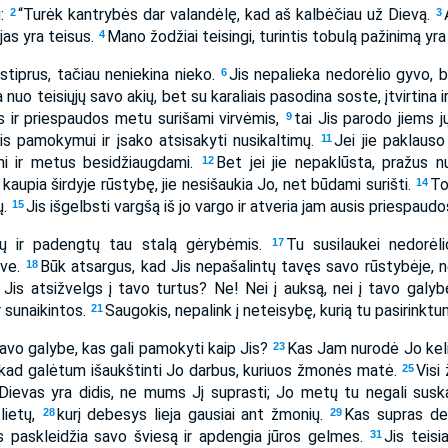
u:
“Turėk kantrybės dar valandėlę, kad aš kalbėčiau už Dievą.
2
3
jas yra teisus.
Mano žodžiai teisingi, turintis tobulą pažinimą yra
4
 stiprus, tačiau neniekina nieko.
Jis nepalieka nedorėlio gyvo, 
6
a nuo teisiųjų savo akių, bet su karaliais pasodina soste, įtvirtina i
 ir priespaudos metu surišami virvėmis,
tai Jis parodo jiems j
9
sis pamokymui ir įsako atsisakyti nusikaltimų.
Jei jie paklauso
11
i ir metus besidžiaugdami.
Bet jei jie nepaklūsta, pražus n
12
 kaupia širdyje rūstybę, jie nesišaukia Jo, net būdami surišti.
To
14
ų.
Jis išgelbsti vargšą iš jo vargo ir atveria jam ausis priespaud
15
intų ir padengtų tau stalą gėrybėmis.
Tu susilaukei nedorėl
17
ave.
Būk atsargus, kad Jis nepašalintų tavęs savo rūstybėje, ne
18
 Jis atsižvelgs į tavo turtus? Ne! Nei į auksą, nei į tavo galy
r sunaikintos.
Saugokis, nepalink į neteisybę, kurią tu pasirinktu
21
avo galybe, kas gali pamokyti kaip Jis?
Kas Jam nurodė Jo keli
23
 kad galėtum išaukštinti Jo darbus, kuriuos žmonės matė.
Visi
25
Dievas yra didis, ne mums Jį suprasti; Jo metų tu negali suska
lietų,
kurį debesys lieja gausiai ant žmonių.
Kas supras de
28
29
s paskleidžia savo šviesą ir apdengia jūros gelmes.
Jis teisi
31