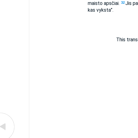
maisto apsčiai.
Jis pa
32
kas vyksta”.
This trans