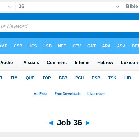
◄
Job 36
►