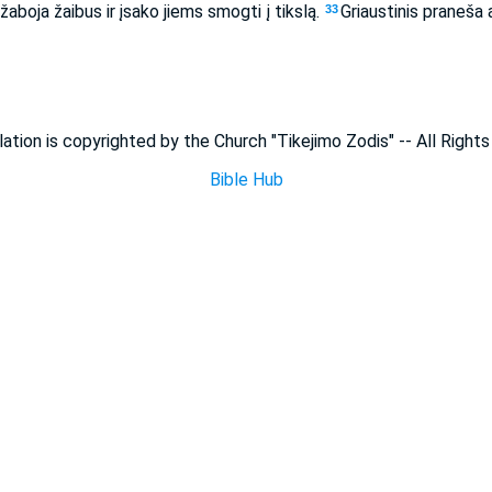
žaboja žaibus ir įsako jiems smogti į tikslą.
Griaustinis praneša ap
33
lation is copyrighted by the Church "Tikejimo Zodis" -- All Right
Bible Hub