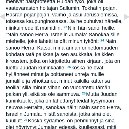
menivät naisprofeetta Huldan tykö, joka oli
vaatevaraston hoitajan Sallumin, Tokhatin pojan,
Hasran pojanpojan, vaimo ja asui Jerusalemissa,
toisessa kaupunginosassa. Ja he puhuivat hänelle,
niinkuin edellä mainittiin.
Niin hän sanoi heille:
23
"Näin sanoo Herra, Israelin Jumala: Sanokaa sille
miehelle, joka lähetti teidät minun tyköni:
'Näin
24
sanoo Herra: Katso, minä annan onnettomuuden
kohdata tätä paikkaa ja sen asukkaita, kaikkien
kirousten, jotka on kirjoitettu siihen kirjaan, jota on
luettu Juudan kuninkaalle,
koska he ovat
25
hyljänneet minut ja polttaneet uhreja muille
jumalille ja vihoittaneet minut kaikilla kättensä
teoilla; sillä minun vihani on vuodatettu tämän
paikan yli, eikä se ole sammuva.
Mutta Juudan
26
kuninkaalle, joka on lähettänyt teidät kysymään
neuvoa Herralta, sanokaa näin: Näin sanoo Herra,
Israelin Jumala, niistä sanoista, jotka sinä olet
kuullut:
Koska sydämesi on pehminnyt ja sinä
27
olet nöyrtynyt Jumalan edessä, kuullessasi, mitä