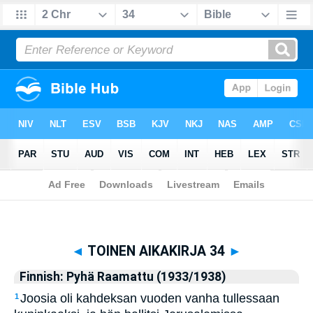
Biblia
>
Finnish: Pyhä Raamattu (1933/1938)
> TOINEN AIKAKIRJA 34
◄
TOINEN AIKAKIRJA 34
►
Finnish: Pyhä Raamattu (1933/1938)
Joosia oli kahdeksan vuoden vanha tullessaan
1