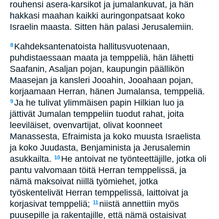
rouhensi asera-karsikot ja jumalankuvat, ja hän
hakkasi maahan kaikki auringonpatsaat koko
Israelin maasta. Sitten hän palasi Jerusalemiin.
Kahdeksantenatoista hallitusvuotenaan,
8
puhdistaessaan maata ja temppeliä, hän lähetti
Saafanin, Asaljan pojan, kaupungin päällikön
Maasejan ja kansleri Jooahin, Jooahaan pojan,
korjaamaan Herran, hänen Jumalansa, temppeliä.
Ja he tulivat ylimmäisen papin Hilkian luo ja
9
jättivät Jumalan temppeliin tuodut rahat, joita
leeviläiset, ovenvartijat, olivat koonneet
Manassesta, Efraimista ja koko muusta Israelista
ja koko Juudasta, Benjaminista ja Jerusalemin
asukkailta.
He antoivat ne työnteettäjille, jotka oli
10
pantu valvomaan töitä Herran temppelissä, ja
nämä maksoivat niillä työmiehet, jotka
työskentelivät Herran temppelissä, laittoivat ja
korjasivat temppeliä;
niistä annettiin myös
11
puusepille ja rakentajille, että nämä ostaisivat