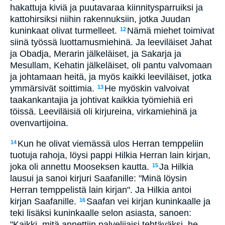
hakattuja kiviä ja puutavaraa kiinnitysparruiksi ja
kattohirsiksi niihin rakennuksiin, jotka Juudan
kuninkaat olivat turmelleet.
Nämä miehet toimivat
12
siinä työssä luottamusmiehinä. Ja leeviläiset Jahat
ja Obadja, Merarin jälkeläiset, ja Sakarja ja
Mesullam, Kehatin jälkeläiset, oli pantu valvomaan
ja johtamaan heitä, ja myös kaikki leeviläiset, jotka
ymmärsivät soittimia.
He myöskin valvoivat
13
taakankantajia ja johtivat kaikkia työmiehiä eri
töissä. Leeviläisiä oli kirjureina, virkamiehinä ja
ovenvartijoina.
Kun he olivat viemässä ulos Herran temppeliin
14
tuotuja rahoja, löysi pappi Hilkia Herran lain kirjan,
joka oli annettu Mooseksen kautta.
Ja Hilkia
15
lausui ja sanoi kirjuri Saafanille: "Minä löysin
Herran temppelistä lain kirjan". Ja Hilkia antoi
kirjan Saafanille.
Saafan vei kirjan kuninkaalle ja
16
teki lisäksi kuninkaalle selon asiasta, sanoen:
"Kaikki, mitä annettiin palvelijaisi tehtäväksi, he