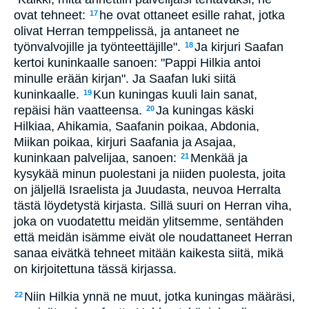
ovat tehneet:
he ovat ottaneet esille rahat, jotka
17
olivat Herran temppelissä, ja antaneet ne
työnvalvojille ja työnteettäjille".
Ja kirjuri Saafan
18
kertoi kuninkaalle sanoen: "Pappi Hilkia antoi
minulle erään kirjan". Ja Saafan luki siitä
kuninkaalle.
Kun kuningas kuuli lain sanat,
19
repäisi hän vaatteensa.
Ja kuningas käski
20
Hilkiaa, Ahikamia, Saafanin poikaa, Abdonia,
Miikan poikaa, kirjuri Saafania ja Asajaa,
kuninkaan palvelijaa, sanoen:
Menkää ja
21
kysykää minun puolestani ja niiden puolesta, joita
on jäljellä Israelista ja Juudasta, neuvoa Herralta
tästä löydetystä kirjasta. Sillä suuri on Herran viha,
joka on vuodatettu meidän ylitsemme, sentähden
että meidän isämme eivät ole noudattaneet Herran
sanaa eivätkä tehneet mitään kaikesta siitä, mikä
on kirjoitettuna tässä kirjassa.
Niin Hilkia ynnä ne muut, jotka kuningas määräsi,
22