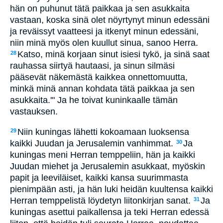
hän on puhunut tätä paikkaa ja sen asukkaita
vastaan, koska sinä olet nöyrtynyt minun edessäni
ja reväissyt vaatteesi ja itkenyt minun edessäni,
niin minä myös olen kuullut sinua, sanoo Herra.
Katso, minä korjaan sinut isiesi tykö, ja sinä saat
28
rauhassa siirtyä hautaasi, ja sinun silmäsi
pääsevät näkemästä kaikkea onnettomuutta,
minkä minä annan kohdata tätä paikkaa ja sen
asukkaita.'" Ja he toivat kuninkaalle tämän
vastauksen.
Niin kuningas lähetti kokoamaan luoksensa
29
kaikki Juudan ja Jerusalemin vanhimmat.
Ja
30
kuningas meni Herran temppeliin, hän ja kaikki
Juudan miehet ja Jerusalemin asukkaat, myöskin
papit ja leeviläiset, kaikki kansa suurimmasta
pienimpään asti, ja hän luki heidän kuultensa kaikki
Herran temppelistä löydetyn liitonkirjan sanat.
Ja
31
kuningas asettui paikallensa ja teki Herran edessä