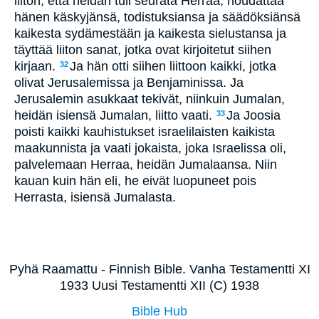
liiton, että heidän tuli seurata Herraa, noudattaa
hänen käskyjänsä, todistuksiansa ja säädöksiänsä
kaikesta sydämestään ja kaikesta sielustansa ja
täyttää liiton sanat, jotka ovat kirjoitetut siihen
kirjaan.
Ja hän otti siihen liittoon kaikki, jotka
32
olivat Jerusalemissa ja Benjaminissa. Ja
Jerusalemin asukkaat tekivät, niinkuin Jumalan,
heidän isiensä Jumalan, liitto vaati.
Ja Joosia
33
poisti kaikki kauhistukset israelilaisten kaikista
maakunnista ja vaati jokaista, joka Israelissa oli,
palvelemaan Herraa, heidän Jumalaansa. Niin
kauan kuin hän eli, he eivät luopuneet pois
Herrasta, isiensä Jumalasta.
Pyhä Raamattu - Finnish Bible. Vanha Testamentti XI
1933 Uusi Testamentti XII (C) 1938
Bible Hub