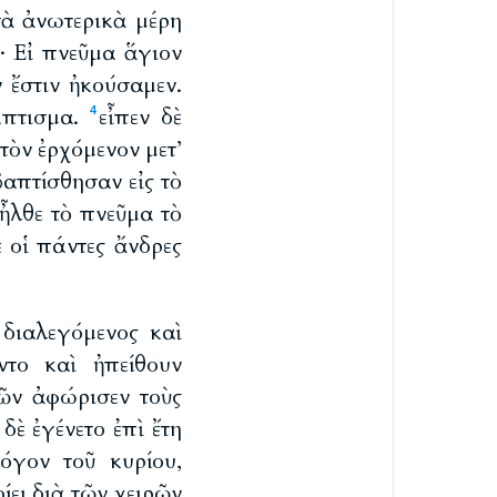
τὰ ἀνωτερικὰ μέρη
ς· Εἰ πνεῦμα ἅγιον
ν ἔστιν ἠκούσαμεν.
βάπτισμα.
εἶπεν δὲ
4
τὸν ἐρχόμενον μετ’
βαπτίσθησαν εἰς τὸ
 ἦλθε τὸ πνεῦμα τὸ
 οἱ πάντες ἄνδρες
 διαλεγόμενος καὶ
ντο καὶ ἠπείθουν
ῶν ἀφώρισεν τοὺς
 δὲ ἐγένετο ἐπὶ ἔτη
όγον τοῦ κυρίου,
ίει διὰ τῶν χειρῶν