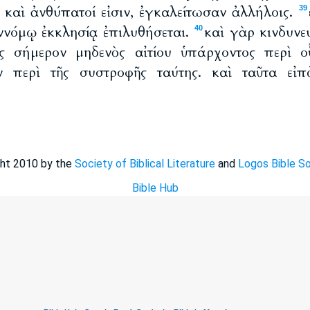
 καὶ ἀνθύπατοί εἰσιν, ἐγκαλείτωσαν ἀλλήλοις.
39
 ἐννόμῳ ἐκκλησίᾳ ἐπιλυθήσεται.
καὶ γὰρ κινδυνε
40
ς σήμερον μηδενὸς αἰτίου ὑπάρχοντος περὶ 
ν περὶ τῆς συστροφῆς ταύτης. καὶ ταῦτα εἰπ
ght 2010 by the
Society of Biblical Literature
and
Logos Bible S
Bible Hub