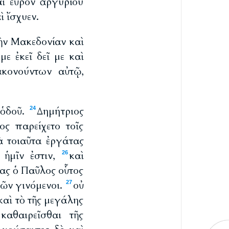
αὶ εὗρον ἀργυρίου
ὶ ἴσχυεν.
ὴν Μακεδονίαν καὶ
ε ἐκεῖ δεῖ με καὶ
ακονούντων αὐτῷ,
 ὁδοῦ.
Δημήτριος
24
ς παρείχετο τοῖς
ὰ τοιαῦτα ἐργάτας
 ἡμῖν ἐστιν,
καὶ
26
ίας ὁ Παῦλος οὗτος
ρῶν γινόμενοι.
οὐ
27
καὶ τὸ τῆς μεγάλης
καθαιρεῖσθαι τῆς