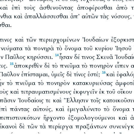
καὶ ἐπὶ τοὺς ἀσθενοῦντας ἀποφέρεσθαι ἀπὸ 
ίνθια καὶ ἀπαλλάσσεσθαι ἀπ’ αὐτῶν τὰς νόσους, 
θαι.
 τινες καὶ τῶν περιερχομένων Ἰουδαίων ἐξορκισ
πνεύματα τὰ πονηρὰ τὸ ὄνομα τοῦ κυρίου Ἰησοῦ
ὃν Παῦλος κηρύσσει.
ἦσαν δέ τινος Σκευᾶ Ἰουδα
14
τες.
ἀποκριθὲν δὲ τὸ πνεῦμα τὸ πονηρὸν εἶπεν α
15
αῦλον ἐπίσταμαι, ὑμεῖς δὲ τίνες ἐστέ;
καὶ ἐφαλό
16
ἦν τὸ πνεῦμα τὸ πονηρὸν κατακυριεύσας ἀμφοτ
ὺς καὶ τετραυματισμένους ἐκφυγεῖν ἐκ τοῦ οἴκου 
πᾶσιν Ἰουδαίοις τε καὶ Ἕλλησιν τοῖς κατοικοῦσι
πὶ πάντας αὐτούς, καὶ ἐμεγαλύνετο τὸ ὄνομα 
πεπιστευκότων ἤρχοντο ἐξομολογούμενοι καὶ ἀ
ἱκανοὶ δὲ τῶν τὰ περίεργα πραξάντων συνενέγκ