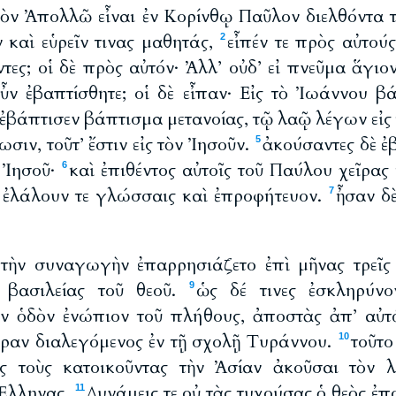
ῷ τὸν Ἀπολλῶ εἶναι ἐν Κορίνθῳ Παῦλον διελθόντα 
 καὶ εὑρεῖν τινας μαθητάς,
εἶπέν τε πρὸς αὐτού
2
τες; οἱ δὲ πρὸς αὐτόν· Ἀλλ’ οὐδ’ εἰ πνεῦμα ἅγιο
 οὖν ἐβαπτίσθητε; οἱ δὲ εἶπαν· Εἰς τὸ Ἰωάννου 
βάπτισεν βάπτισμα μετανοίας, τῷ λαῷ λέγων εἰς 
σιν, τοῦτ’ ἔστιν εἰς τὸν Ἰησοῦν.
ἀκούσαντες δὲ ἐ
5
 Ἰησοῦ·
καὶ ἐπιθέντος αὐτοῖς τοῦ Παύλου χεῖρας
6
, ἐλάλουν τε γλώσσαις καὶ ἐπροφήτευον.
ἦσαν δὲ
7
 τὴν συναγωγὴν ἐπαρρησιάζετο ἐπὶ μῆνας τρεῖς
 βασιλείας τοῦ θεοῦ.
ὡς δέ τινες ἐσκληρύνο
9
ὴν ὁδὸν ἐνώπιον τοῦ πλήθους, ἀποστὰς ἀπ’ αὐτ
έραν διαλεγόμενος ἐν τῇ σχολῇ Τυράννου.
τοῦτο
10
ς τοὺς κατοικοῦντας τὴν Ἀσίαν ἀκοῦσαι τὸν λ
 Ἕλληνας.
Δυνάμεις τε οὐ τὰς τυχούσας ὁ θεὸς ἐπο
11