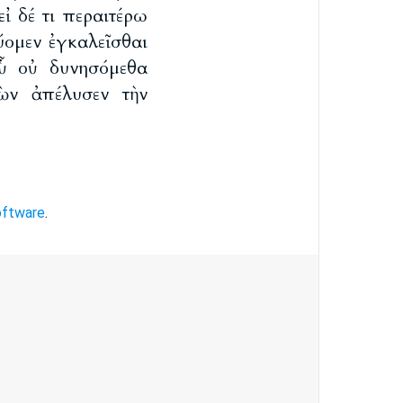
εἰ δέ τι περαιτέρω
ύομεν ἐγκαλεῖσθαι
οὗ οὐ δυνησόμεθα
ὼν ἀπέλυσεν τὴν
oftware
.