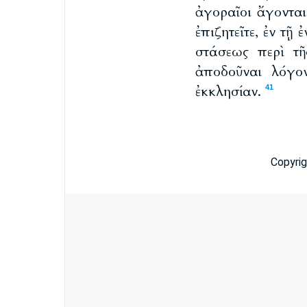
ἀγοραῖοι ἄγονται
ἐπιζητεῖτε, ἐν τῇ
στάσεως περὶ τῆ
ἀποδοῦναι λόγο
ἐκκλησίαν.
41
Copyri