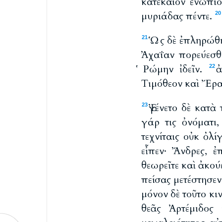
κατέκαιον ἐνώπιο
μυριάδας πέντε.
20
Ὡς δὲ ἐπληρώθη 
21
Ἀχαΐαν πορεύεσθα
Ῥώμην ἰδεῖν.
ἀ
22
Τιμόθεον καὶ Ἔρασ
Ἐγένετο δὲ κατὰ
23
γάρ τις ὀνόματι
τεχνίταις οὐκ ὀλ
εἶπεν· Ἄνδρες, ἐ
θεωρεῖτε καὶ ἀκού
πείσας μετέστησεν
μόνον δὲ τοῦτο κι
θεᾶς Ἀρτέμιδος 