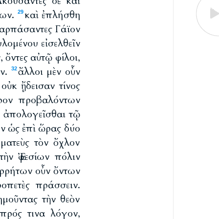
Ἀκούσαντες δὲ καὶ
ίων.
καὶ ἐπλήσθη
29
ναρπάσαντες Γάϊον
λομένου εἰσελθεῖν
, ὄντες αὐτῷ φίλοι,
ον.
ἄλλοι μὲν οὖν
32
οὐκ ᾔδεισαν τίνος
δρον προβαλόντων
ν ἀπολογεῖσθαι τῷ
ων ὡς ἐπὶ ὥρας δύο
ματεὺς τὸν ὄχλον
τὴν Ἐφεσίων πόλιν
ιρρήτων οὖν ὄντων
οπετὲς πράσσειν.
ημοῦντας τὴν θεὸν
 πρός τινα λόγον,