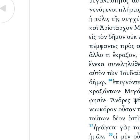
μεγαλειότητος αὐ
γενόμενοι πλήρει
ἡ πόλις τῆς συγχ
καὶ Ἀρίσταρχον 
εἰς τὸν δῆμον οὐκ
πέμψαντες πρὸς α
ἄλλο τι ἔκραζον,
ἕνεκα συνεληλύθ
αὐτὸν τῶν Ἰουδαί
δήμῳ.
ἐπιγνόντε
34
κραζόντων· Μεγά
φησίν· Ἄνδρες Ἐφ
νεωκόρον οὖσαν τ
τούτων δέον ἐστ
ἠγάγετε γὰρ το
37
ἡμῶν.
εἰ μὲν ο
38