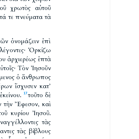
τοῦ χρωτὸς αὐτοῦ
τά τε πνεύματα τὰ
τῶν ὀνομάζειν ἐπὶ
 λέγοντες· Ὁρκίζω
ίου ἀρχιερέως ἑπτὰ
ὐτοῖς· Τὸν Ἰησοῦν
μενος ὁ ἄνθρωπος
έρων ἴσχυσεν κατ’
ἐκείνου.
τοῦτο δὲ
17
ν τὴν Ἔφεσον, καὶ
τοῦ κυρίου Ἰησοῦ.
ναγγέλλοντες τὰς
αντες τὰς βίβλους