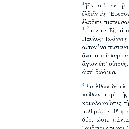
Ἐγένετο δὲ ἐν τ
1
ἐλθεῖν εἰς Ἔφεσον
ἐλάβετε πιστεύσαν
εἶπέν τε· Εἰς τί
3
Παῦλος· Ἰωάννης ἐ
αὐτὸν ἵνα πιστεύσω
ὄνομα τοῦ κυρίου
ἅγιον ἐπ’ αὐτούς
ὡσεὶ δώδεκα.
Εἰσελθὼν δὲ εἰς
8
πείθων περὶ τῆς
κακολογοῦντες τ
μαθητάς, καθ’ ἡμ
δύο, ὥστε πάντα
Ἰουδαίους τε καὶ