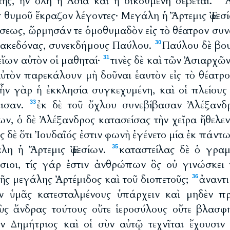
τῆς, ἣν ὅλη ἡ Ἀσία καὶ ἡ οἰκουμένη σέβεται.
ς θυμοῦ ἔκραζον λέγοντες· Μεγάλη ἡ Ἄρτεμις Ἐφεσ
ύσεως, ὥρμησάν τε ὁμοθυμαδὸν εἰς τὸ θέατρον συ
Μακεδόνας, συνεκδήμους Παύλου.
Παύλου δὲ βου
30
 εἴων αὐτὸν οἱ μαθηταί·
τινὲς δὲ καὶ τῶν Ἀσιαρχῶν
31
ὐτὸν παρεκάλουν μὴ δοῦναι ἑαυτὸν εἰς τὸ θέατρ
 ἦν γὰρ ἡ ἐκκλησία συγκεχυμένη, καὶ οἱ πλείους 
εισαν.
ἐκ δὲ τοῦ ὄχλου συνεβίβασαν Ἀλέξαν
33
ων, ὁ δὲ Ἀλέξανδρος κατασείσας τὴν χεῖρα ἤθελε
ς δὲ ὅτι Ἰουδαῖός ἐστιν φωνὴ ἐγένετο μία ἐκ πάντ
λη ἡ Ἄρτεμις Ἐφεσίων.
καταστείλας δὲ ὁ γραμ
35
έσιοι, τίς γάρ ἐστιν ἀνθρώπων ὃς οὐ γινώσκει 
ῆς μεγάλης Ἀρτέμιδος καὶ τοῦ διοπετοῦς;
ἀναντ
36
ὶν ὑμᾶς κατεσταλμένους ὑπάρχειν καὶ μηδὲν πρ
ὺς ἄνδρας τούτους οὔτε ἱεροσύλους οὔτε βλασφ
ὖν Δημήτριος καὶ οἱ σὺν αὐτῷ τεχνῖται ἔχουσιν