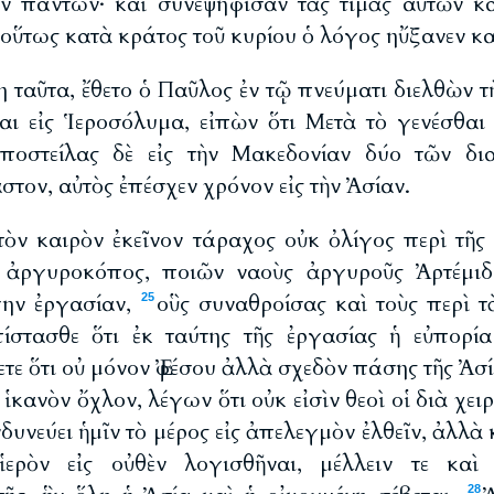
ν πάντων· καὶ συνεψήφισαν τὰς τιμὰς αὐτῶν κ
οὕτως κατὰ κράτος τοῦ κυρίου ὁ λόγος ηὔξανεν κα
ταῦτα, ἔθετο ὁ Παῦλος ἐν τῷ πνεύματι διελθὼν τ
ι εἰς Ἱεροσόλυμα, εἰπὼν ὅτι Μετὰ τὸ γενέσθαι μ
ποστείλας δὲ εἰς τὴν Μακεδονίαν δύο τῶν δι
τον, αὐτὸς ἐπέσχεν χρόνον εἰς τὴν Ἀσίαν.
 τὸν καιρὸν ἐκεῖνον τάραχος οὐκ ὀλίγος περὶ τῆς
, ἀργυροκόπος, ποιῶν ναοὺς ἀργυροῦς Ἀρτέμιδο
ίγην ἐργασίαν,
οὓς συναθροίσας καὶ τοὺς περὶ τ
25
πίστασθε ὅτι ἐκ ταύτης τῆς ἐργασίας ἡ εὐπορία
ετε ὅτι οὐ μόνον Ἐφέσου ἀλλὰ σχεδὸν πάσης τῆς Ἀσ
 ἱκανὸν ὄχλον, λέγων ὅτι οὐκ εἰσὶν θεοὶ οἱ διὰ χει
νδυνεύει ἡμῖν τὸ μέρος εἰς ἀπελεγμὸν ἐλθεῖν, ἀλλὰ 
ἱερὸν εἰς οὐθὲν λογισθῆναι, μέλλειν τε καὶ 
28