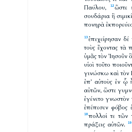
Παύλου,
ὥστε 
12
σουδάρια ἢ σιμικ
πονηρὰ ἐκπορεύεσ
ἐπεχείρησαν δέ
13
τοὺς ἔχοντας τὰ 
ὑμᾶς τὸν Ἰησοῦν 
υἱοὶ τοῦτο ποιοῦν
γινώσκω καὶ τὸν Π
ἐπ’ αὐτοὺς ἐν ᾧ 
αὐτῶν, ὥστε γυμνο
ἐγένετο γνωστὸν 
ἐπέπεσεν φόβος ἐ
πολλοί τε τῶν 
18
πράξεις αὐτῶν.
19