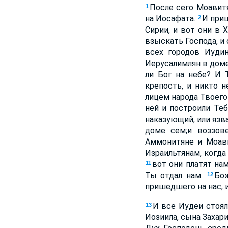
После сего Моавит
1
на Иосафата.
И приш
2
Сирии, и вот они в 
взыскать Господа, и
всех городов Иуди
Иерусалимлян в дом
ли Бог на небе? И 
крепость, и никто 
лицем народа Твоего
ней и построили Теб
наказующий, или язва
доме сем;и воззо
Аммонитяне и Моави
Израильтянам, когда
вот они платят на
11
Ты отдал нам.
Бож
12
пришедшего на нас, и
И все Иудеи стоял
13
Иозиила, сына Захар