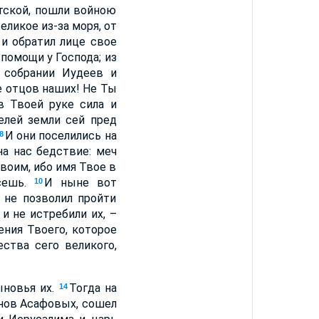
тской, пошли войною
еликое из-за моря, от
 и обратил лице свое
помощи у Господа; из
 собрании Иудеев и
е отцов наших! Не Ты
в Твоей руке сила и
елей земли сей пред
И они поселились на
8
на нас бедствие: меч
Твоим, ибо имя Твое в
сешь.
И ныне вот
10
 не позволил пройти
и не истребили их, –
ения Твоего, которое
ства сего великого,
ыновья их.
Тогда на
14
ынов Асафовых, сошел