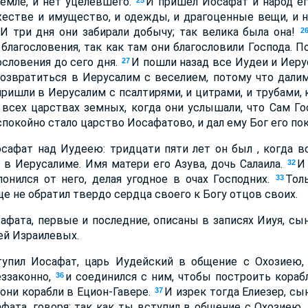
емле, и нет уцелевшего.
И пришел Иосафат и народ ег
25
естве и имущество, и одежды, и драгоценные вещи, и н
 И три дня они забирали добычу; так велика была она!
2
 благословения, так как там они благословили Господа. 
словения до сего дня.
И пошли назад все Иудеи и Иер
27
 возвратиться в Иерусалим с веселием, потому что дали
пришли в Иерусалим с псалтирями, и цитрами, и трубами,
 всех царствах земных, когда они услышали, что Сам Го
спокойно стало царство Иосафатово, и дал ему Бог его пок
сафат над Иудеею: тридцати пяти лет он был , когда в
 в Иерусалиме. Имя матери его Азува, дочь Салаила.
И
32
онился от него, делая угодное в очах Господних.
Тол
33
е не обратил твердо сердца своего к Богу отцов своих.
афата, первые и последние, описаны в записях Ииуя, сы
ей Израилевых.
тупил Иосафат, царь Иудейский в общение с Охозиею,
еззаконно,
и соединился с ним, чтобы построить кораб
36
 они корабли в Ецион-Гавере.
И изрек тогда Елиезер, с
37
фата, говоря: так как ты вступил в общение с Охозиею,