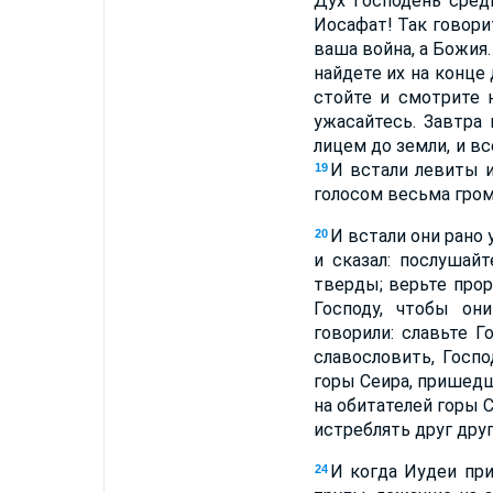
Дух Господень сред
Иосафат! Так говори
ваша война, а Божия
найдете их на конце
стойте и смотрите 
ужасайтесь. Завтра
лицем до земли, и в
И встали левиты 
19
голосом весьма гро
И встали они рано 
20
и сказал: послушай
тверды; верьте прор
Господу, чтобы он
говорили: славьте Г
славословить, Госп
горы Сеира, пришедш
на обитателей горы С
истреблять друг друг
И когда Иудеи пр
24