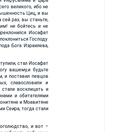
ли Иерусалима и царь
его великого, ибо не
вышенность Циц, и вы
 сей раз; вы станьте,
им! не бойтесь и не
преклонился Иосафат
поклониться Господу.
ода Бога Израилева,
ступили, стал Иосафат
огу вашему,и будьте
м, и поставил певцов
ых, славословили и
и стали восклицать и
янами и обитателями
онитяне и Моавитяне
ми Сеира, тогда стали
оголюдство, и вот –