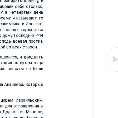
о забирать добычу, и
абрали себе столько,
А в четвертый день
6
Посему и называют то
усалимляне и Иосафат
м Господь торжество
 к дому Господню.
И
29
сподь воевал против
ой со всех сторон.
оцарился, и двадцать
 ходил он путем отца
ько высоты не были
на Ананиева, которые
 царем Израильским,
ли для отправления в
ын Додавы из Мареши,
 то разрушил Господь