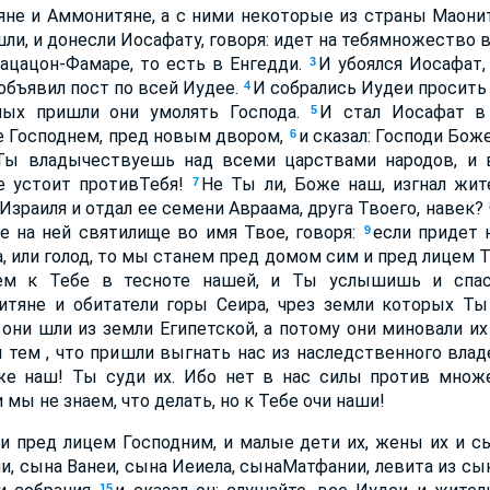
яне и Аммонитяне, а с ними некоторые из страны Маони
ли, и донесли Иосафату, говоря: идет на тебямножество в
Хацацон-Фамаре, то есть в Енгедди.
И убоялся Иосафат,
3
 объявил пост по всей Иудее.
И собрались Иудеи просить 
4
ных пришли они умолять Господа.
И стал Иосафат в
5
е Господнем, пред новым двором,
и сказал: Господи Бож
6
Ты владычествуешь над всеми царствами народов, и 
не устоит противТебя!
Не Ты ли, Боже наш, изгнал жит
7
Израиля и отдал ее семени Авраама, друга Твоего, навек?
е на ней святилище во имя Твое, говоря:
если придет 
9
, или голод, то мы станем пред домом сим и пред лицем 
вем к Тебе в тесноте нашей, и Ты услышишь и спа
тяне и обитатели горы Сеира, чрез земли которых Ты
 они шли из земли Египетской, а потому они миновали их 
м тем , что пришли выгнать нас из наследственного влад
е наш! Ты суди их. Ибо нет в нас силы против множе
 мы не знаем, что делать, но к Тебе очи наши!
и пред лицем Господним, и малые дети их, жены их и с
ии, сына Ванеи, сына Иеиела, сынаМатфании, левита из с
15