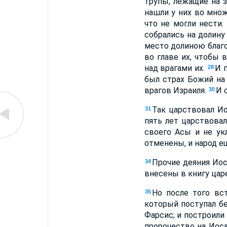
трупы, лежащие на з
нашли у них во множ
что не могли нести.
собрались на долину
место долиною благо
во главе их, чтобы
над врагами их.
И 
28
был страх Божий на
врагов Израиля.
И 
30
Так царствовал Ио
31
пять лет царствовал
своего Асы и не укл
отменены, и народ ещ
Прочие деяния Иос
34
внесены в книгу цар
Но после того вс
35
который поступал б
Фарсис; и построили
пророчество на Иоса