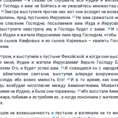
и собрания
и сказал он: слушайте, все Иудеи и жите
т Господь к вам: не бойтесь и не ужасайтесь множества с
.
Завтра выступите против них: вот они всходят на воз
16
 долины, пред пустынею Иеруилом.
Не вам сражаться на
17
на спасение Господне, посылаемое вам. Иуда и Иерусал
 выступите навстречу им, и Господь будет с вами.
И 
18
се Иудеи и жители Иерусалима пали пред Господом, чтобы 
из сынов Каафовых и из сынов Кореевых – хвалить Госп
мким.
утром, и выступили к пустыне Фекойской; и когда они вы
те меня, Иудеи и жители Иерусалима! Верьте Господу Б
окам Его, и будет успех вам.
И совещался он с народо
21
и вблаголепии святыни, выступая впереди вооруженн
оспода, ибо вовек милость Его!
И в то время, как он
22
одь возбудил несогласие между Аммонитянами, Моавит
ими на Иудею, и были они поражены:
ибо восстали Амм
23
еира, побивая и истребляя их , а когда покончили с жителя
а.
ишли на возвышенность к пустыне и взглянули на то мн