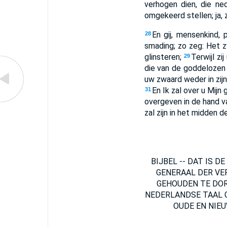
verhogen dien, die ned
omgekeerd stellen; ja, z
En gij, mensenkind,
28
smading; zo zeg: Het z
glinsteren;
Terwijl zi
29
die van de goddelozen 
uw zwaard weder in zijn 
En Ik zal over u Mijn
31
overgeven in de hand 
zal zijn in het midden 
BIJBEL -- DAT IS 
GENERAAL DER VE
GEHOUDEN TE DOR
NEDERLANDSE TAAL G
OUDE EN NIEUW