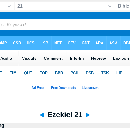
◄
Ezekiel 21
►
ng