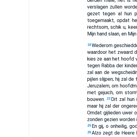
derden male, het is h
verslagen zullen worde
gezet tegen al hun p
toegemaakt, opdat he
rechtsom, schik u, kee
Mijn hand slaan, en Mij
Wederom geschiedde
18
waardoor het zwaard de
kies ze aan het hoofd 
tegen Rabba der kinde
zal aan de wegscheidin
pijlen slijpen; hij zal d
Jeruzalem, om hoofdma
met gejuich, om stor
bouwen.
Dit zal hun
23
maar hij zal der onger
Omdat gijlieden uwer 
zonden gezien worden i
En gij, o onheilig, g
25
Alzo zegt de Heere H
26