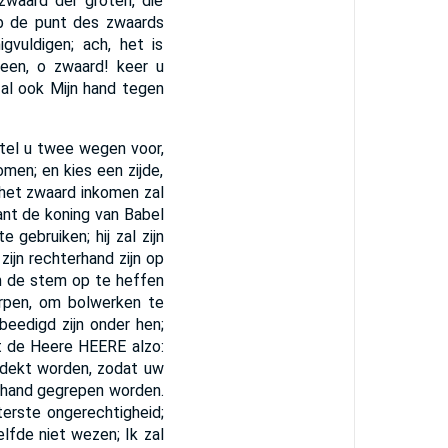
zwaard der groten, die
b de punt des zwaards
vuldigen; ach, het is
jeen, o zwaard! keer u
zal ook Mijn hand tegen
stel u twee wegen voor,
men; en kies een zijde,
 het zwaard inkomen zal
nt de koning van Babel
gebruiken; hij zal zijn
zijn rechterhand zijn op
m de stem op te heffen
rpen, om bolwerken te
beedigd zijn onder hen;
 de Heere HEERE alzo:
tdekt worden, zodat uw
e hand gegrepen worden.
iterste ongerechtigheid;
lfde niet wezen; Ik zal