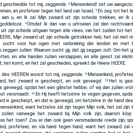
 geschiedde tot mij, zeggende:
Mensenkind! zet uw aangezic
2
mmen, en profeteer tegen het land van Israel;
En zeg tot het la
3
 aan u, en Ik zal Mijn zwaard uit zijn schede trekken; en Ik 
 goddeloze.
Omdat Ik dan van u uitroeien zal den rechtvaar
4
uit zijn schede uitgaan tegen alle vlees, van het zuiden tot he
HEERE, Mijn zwaard uit zijn schede getrokken heb; het zal niet
ht; zucht voor hun ogen met verbreking der lenden en met b
 u zeggen zullen: Waarom zucht gij, dat gij zeggen zult: Om het
lten, en alle handen zullen verslappen, en alle geest zal inkri
et, het komt, en het zal geschieden, spreekt de Heere HEERE.
 des HEEREN woord tot mij, zeggende:
Mensenkind, profetee
9
rd, het zwaard is gescherpt, en ook geveegd.
Het is ges
10
is geveegd, opdat het een glinster hebbe; of wij dan zullen vroli
hout versmaadt.
En Hij heeft hetzelve te vegen gegeven, opd
11
rd is gescherpt, en dat is geveegd, om hetzelve in de hand de
ensenkind, want hetzelve zal zijn tegen Mijn volk, het zal zijn
en zullen vanwege het zwaard bij Mijn volk zijn; daarom kl
as het toen? Zou er dan ook geen versmadende roede zijn, s
ind, profeteer, en sla hand tegen hand; want het zwaard zal