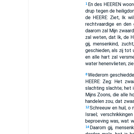
En des HEEREN woord
1
drup tegen de heiligdo
de HEERE: Ziet, Ik wil
rechtvaardige en den
daarom zal Mijn zwaard 
zal weten, dat Ik, de 
gij, mensenkind, zuc
geschieden, als zij tot
en alle hart zal versme
water henenvlieten; zi
Wederom geschiedde
8
HEERE: Zeg: Het zwaa
slachting slachte; het 
Mijns Zoons, die alle 
handelen zou; dat zwaa
Schreeuw en huil, o m
12
Israel; verschrikking
beproeving was, wat w
Daarom gij, mensenk
14