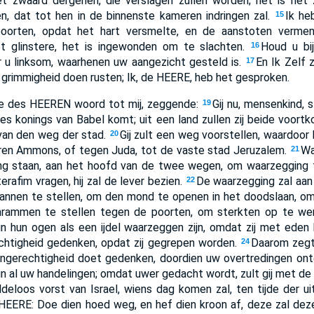
et zwaard dergenen, die verslagen zullen worden; het is het 
n, dat tot hen in de binnenste kameren indringen zal.
Ik he
15
oorten, opdat het hart versmelte, en de aanstoten vermenig
t glinstere, het is ingewonden om te slachten.
Houd u bi
16
r u linksom, waarhenen uw aangezicht gesteld is.
En Ik Zelf 
17
n grimmigheid doen rusten; Ik, de HEERE, heb het gesproken.
 des HEEREN woord tot mij, zeggende:
Gij nu, mensenkind, 
19
s konings van Babel komt; uit een land zullen zij beide voortko
van den weg der stad.
Gij zult een weg voorstellen, waardoor
20
ren Ammons, of tegen Juda, tot de vaste stad Jeruzalem.
Wa
21
g staan, aan het hoofd van de twee wegen, om waarzegging te 
e terafim vragen, hij zal de lever bezien.
De waarzegging zal aan 
22
nnen te stellen, om den mond te openen in het doodslaan, o
mrammen te stellen tegen de poorten, om sterkten op te we
 in hun ogen als een ijdel waarzeggen zijn, omdat zij met eden 
echtigheid gedenken, opdat zij gegrepen worden.
Daarom zegt
24
ongerechtigheid doet gedenken, doordien uw overtredingen on
n al uw handelingen; omdat uwer gedacht wordt, zult gij met d
oddeloos vorst van Israel, wiens dag komen zal, ten tijde der u
EERE: Doe dien hoed weg, en hef dien kroon af, deze zal deze