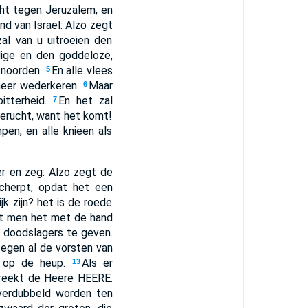
ht tegen Jeruzalem, en
nd van Israel: Alzo zegt
zal van u uitroeien den
dige en den goddeloze,
t noorden.
En alle vlees
5
 meer wederkeren.
Maar
6
itterheid.
En het zal
7
 gerucht, want het komt!
mpen, en alle knieen als
r en zeg: Alzo zegt de
cherpt, opdat het een
jk zijn? het is de roede
at men het met de hand
s doodslagers te geven.
 tegen al de vorsten van
op op de heup.
Als er
13
preekt de Heere HEERE.
 verdubbeld worden ten