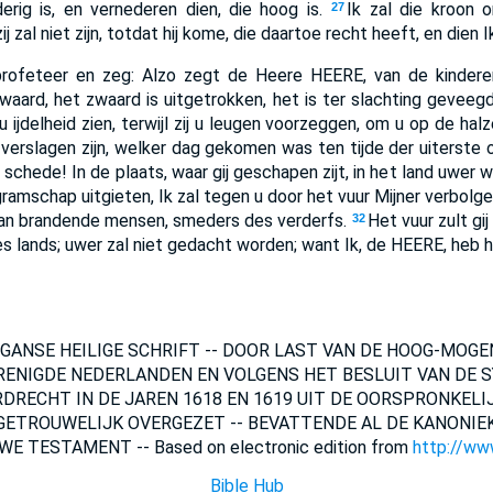
erig is, en vernederen dien, die hoog is.
Ik zal die kroon 
27
ij zal niet zijn, totdat hij kome, die daartoe recht heeft, en dien 
 profeteer en zeg: Alzo zegt de Heere HEERE, van de kinde
waard, het zwaard is uitgetrokken, het is ter slachting gevee
j u ijdelheid zien, terwijl zij u leugen voorzeggen, om u op de ha
verslagen zijn, welker dag gekomen was ten tijde der uiterste 
schede! In de plaats, waar gij geschapen zijt, in het land uwer w
 gramschap uitgieten, Ik zal tegen u door het vuur Mijner verbolge
van brandende mensen, smeders des verderfs.
Het vuur zult gij
32
des lands; uwer zal niet gedacht worden; want Ik, de HEERE, heb 
DE GANSE HEILIGE SCHRIFT -- DOOR LAST VAN DE HOOG-MOG
RENIGDE NEDERLANDEN EN VOLGENS HET BESLUIT VAN DE 
DRECHT IN DE JAREN 1618 EN 1619 UIT DE OORSPRONKELIJ
ETROUWELIJK OVERGEZET -- BEVATTENDE AL DE KANONIEK
E TESTAMENT -- Based on electronic edition from
http://www
Bible Hub