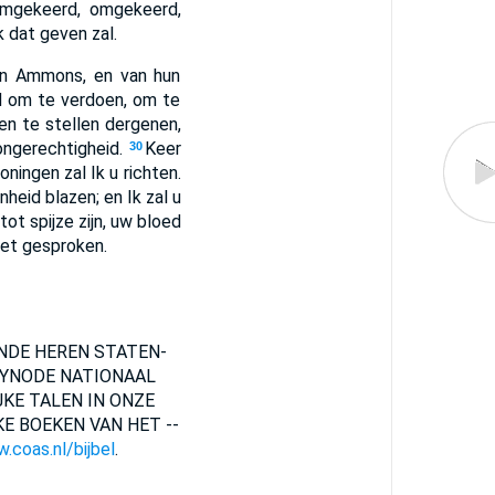
omgekeerd, omgekeerd,
Ik dat geven zal.
ren Ammons, en van hun
gd om te verdoen, om te
lzen te stellen dergenen,
ongerechtigheid.
Keer
30
oningen zal Ik u richten.
nheid blazen; en Ik zal u
 tot spijze zijn, uw bloed
het gesproken.
ENDE HEREN STATEN-
SYNODE NATIONAAL
KE TALEN IN ONZE
E BOEKEN VAN HET --
.coas.nl/bijbel
.