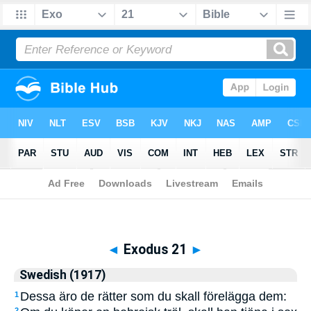
Biblia
>
Swedish (1917)
> Exodus 21
◄
Exodus 21
►
Swedish (1917)
Dessa äro de rätter som du skall förelägga dem:
1
2