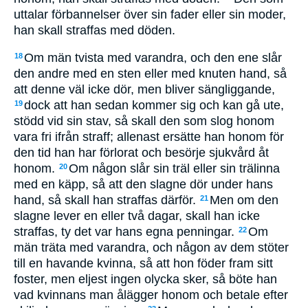
uttalar förbannelser över sin fader eller sin moder,
han skall straffas med döden.
Om män tvista med varandra, och den ene slår
18
den andre med en sten eller med knuten hand, så
att denne väl icke dör, men bliver sängliggande,
dock att han sedan kommer sig och kan gå ute,
19
stödd vid sin stav, så skall den som slog honom
vara fri ifrån straff; allenast ersätte han honom för
den tid han har förlorat och besörje sjukvård åt
honom.
Om någon slår sin träl eller sin trälinna
20
med en käpp, så att den slagne dör under hans
hand, så skall han straffas därför.
Men om den
21
slagne lever en eller två dagar, skall han icke
straffas, ty det var hans egna penningar.
Om
22
män träta med varandra, och någon av dem stöter
till en havande kvinna, så att hon föder fram sitt
foster, men eljest ingen olycka sker, så böte han
vad kvinnans man ålägger honom och betale efter