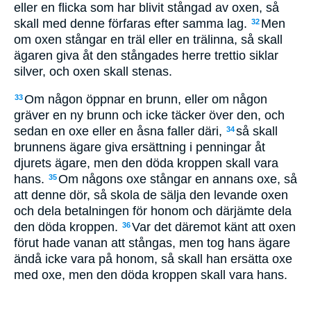
eller en flicka som har blivit stångad av oxen, så
skall med denne förfaras efter samma lag.
Men
32
om oxen stångar en träl eller en trälinna, så skall
ägaren giva åt den stångades herre trettio siklar
silver, och oxen skall stenas.
Om någon öppnar en brunn, eller om någon
33
gräver en ny brunn och icke täcker över den, och
sedan en oxe eller en åsna faller däri,
så skall
34
brunnens ägare giva ersättning i penningar åt
djurets ägare, men den döda kroppen skall vara
hans.
Om någons oxe stångar en annans oxe, så
35
att denne dör, så skola de sälja den levande oxen
och dela betalningen för honom och därjämte dela
den döda kroppen.
Var det däremot känt att oxen
36
förut hade vanan att stångas, men tog hans ägare
ändå icke vara på honom, så skall han ersätta oxe
med oxe, men den döda kroppen skall vara hans.