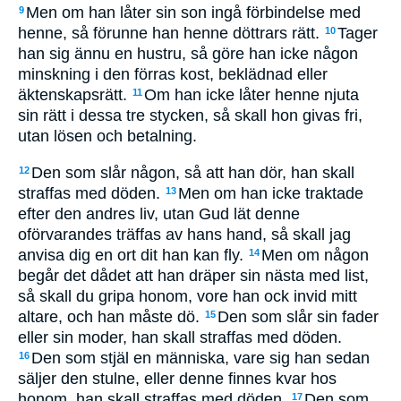
Men om han låter sin son ingå förbindelse med
9
henne, så förunne han henne döttrars rätt.
Tager
10
han sig ännu en hustru, så göre han icke någon
minskning i den förras kost, beklädnad eller
äktenskapsrätt.
Om han icke låter henne njuta
11
sin rätt i dessa tre stycken, så skall hon givas fri,
utan lösen och betalning.
Den som slår någon, så att han dör, han skall
12
straffas med döden.
Men om han icke traktade
13
efter den andres liv, utan Gud lät denne
oförvarandes träffas av hans hand, så skall jag
anvisa dig en ort dit han kan fly.
Men om någon
14
begår det dådet att han dräper sin nästa med list,
så skall du gripa honom, vore han ock invid mitt
altare, och han måste dö.
Den som slår sin fader
15
eller sin moder, han skall straffas med döden.
Den som stjäl en människa, vare sig han sedan
16
säljer den stulne, eller denne finnes kvar hos
honom, han skall straffas med döden.
Den som
17