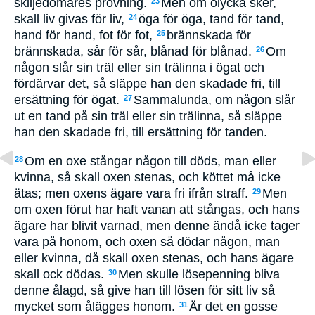
skiljedomares prövning.
Men om olycka sker,
23
skall liv givas för liv,
öga för öga, tand för tand,
24
hand för hand, fot för fot,
brännskada för
25
brännskada, sår för sår, blånad för blånad.
Om
26
någon slår sin träl eller sin trälinna i ögat och
fördärvar det, så släppe han den skadade fri, till
ersättning för ögat.
Sammalunda, om någon slår
27
ut en tand på sin träl eller sin trälinna, så släppe
han den skadade fri, till ersättning för tanden.
Om en oxe stångar någon till döds, man eller
28
kvinna, så skall oxen stenas, och köttet må icke
ätas; men oxens ägare vara fri ifrån straff.
Men
29
om oxen förut har haft vanan att stångas, och hans
ägare har blivit varnad, men denne ändå icke tager
vara på honom, och oxen så dödar någon, man
eller kvinna, då skall oxen stenas, och hans ägare
skall ock dödas.
Men skulle lösepenning bliva
30
denne ålagd, så give han till lösen för sitt liv så
mycket som ålägges honom.
Är det en gosse
31