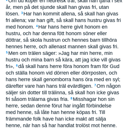
Om du köper en hebreisk träl, skall han tjäna i sex
år, men på det sjunde skall han givas fri, utan
lösen.
Har han kommit allena, så skall han givas
3
fri allena; var han gift, så skall hans hustru givas fri
med honom.
Har hans herre givit honom en
4
hustru, och har denna fött honom söner eller
döttrar, så skola hustrun och hennes barn tillhöra
hennes herre, och allenast mannen skall givas fri.
Men om trälen säger: »Jag har min herre, min
5
hustru och mina barn så kära, att jag icke vill givas
fri»,
då skall hans herre föra honom fram för Gud
6
och ställa honom vid dörren eller dörrposten, och
hans herre skall genomborra hans öra med en syl;
därefter vare han hans träl evärdligen.
Om någon
7
säljer sin dotter till trälinna, så skall hon icke givas
fri såsom trälarna givas fria.
Misshagar hon sin
8
herre, sedan denne förut har ingått förbindelse
med henne, så låte han henne köpas fri. Till
främmande folk have han icke makt att sälja
henne, när han så har handlat trolöst mot henne.