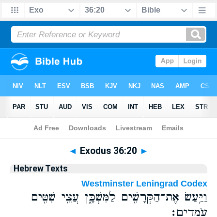
Bible
>
Hebrew
> Exodus 36:20
◄
Exodus 36:20
►
Hebrew Texts
Westminster Leningrad Codex
וַיַּ֥עַשׂ אֶת־הַקְּרָשִׁ֖ים לַמִּשְׁכָּ֑ן עֲצֵ֥י שִׁטִּ֖ים
עֹמְדִֽים׃