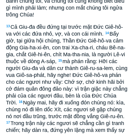
đánh chúng tôi, và chúng tôi cũng không biết điều
gì mình phải làm; nhưng con mắt chúng tôi ngửa
trông Chúa!
Cả Giu-đa đều đứng tại trước mặt Ðức Giê-hô-
13
va với các đứa nhỏ, vợ, và con cái mình.
Bấy
14
giờ, tại giữa hội chúng, Thần Ðức Giê-hô-va cảm
động Gia-ha-xi-ên, con trai Xa-cha-ri, cháu Bê-na-
gia, chắt Giê-hi-ên, chít Ma-tha-nia, là người Lê-vi
thuộc về dòng A-sáp,
mà phán rằng: Hỡi các
15
người Giu-đa và dân cư thành Giê-ru-sa-lem, cùng
vua Giô-sa-phát, hãy nghe! Ðức Giê-hô-va phán
cho các ngươi như vầy: Chớ sợ, chớ kinh hãi bởi
cớ đám quân đông đảo này: vì trận giặc này chẳng
phải của các ngươi đâu, bèn là của Ðức Chúa
Trời.
Ngày mai, hãy đi xuống đón chúng nó: kìa,
16
chúng nó đi lên dốc Xít, các ngươi sẽ gặp chúng
nó nơi đầu trũng, trước mặt đồng vắng Giê-ru-ên.
Trong trận này các ngươi sẽ chẳng cần gì tranh
17
chiến; hãy dàn ra, đứng yên lặng mà xem thấy sự