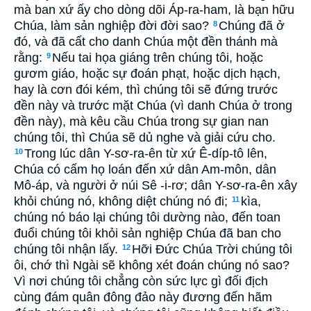
mà ban xứ ấy cho dòng dõi Áp-ra-ham, là bạn hữu
Chúa, làm sản nghiệp đời đời sao?
Chúng đã ở
8
đó, và đã cất cho danh Chúa một đền thánh mà
rằng:
Nếu tai họa giáng trên chúng tôi, hoặc
9
gươm giáo, hoặc sự đoán phạt, hoặc dịch hạch,
hay là cơn đói kém, thì chúng tôi sẽ đứng trước
đền này và trước mặt Chúa (vì danh Chúa ở trong
đền này), mà kêu cầu Chúa trong sự gian nan
chúng tôi, thì Chúa sẽ dủ nghe và giải cứu cho.
Trong lúc dân Y-sơ-ra-ên từ xứ Ê-díp-tô lên,
10
Chúa có cấm họ loán đến xứ dân Am-môn, dân
Mô-áp, và người ở núi Sê -i-rơ; dân Y-sơ-ra-ên xây
khỏi chúng nó, không diệt chúng nó đi;
kìa,
11
chúng nó báo lại chúng tôi dường nào, đến toan
đuổi chúng tôi khỏi sản nghiệp Chúa đã ban cho
chúng tôi nhận lấy.
Hỡi Ðức Chúa Trời chúng tôi
12
ôi, chớ thì Ngài sẽ không xét đoán chúng nó sao?
Vì nơi chúng tôi chẳng còn sức lực gì đối địch
cùng đám quân đông đảo này đương đến hãm