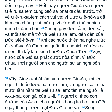
đến, ngày nay.
Hết thảy người Giu-đa và người
27
Giê-ru-sa-lem cùng Giô-sa-phát đi đầu trước, trở
về Giê-ru-sa-lem cách vui vẻ; vì Ðức Giê-hô-va đã
làm cho chúng vui mừng, vì cớ quân thù nghịch
mình bị đánh bại.
Chúng gảy đờn cầm, đờn sắt,
28
và thổi sáo mà trở về Giê-ru-sa-lem, đến đền của
Ðức Giê-hô-va.
Khi các nước thiên hạ nghe Ðức
29
Giê-hô-va đã đánh bại quân thù nghịch của Y-sơ-
ra-ên, thì lấy làm kinh hãi Ðức Chúa Trời.
Vậy,
30
nước của Giô-sa-phát được hòa bình, vì Ðức
Chúa Trời người ban cho người sự an nghỉ bốn
bên.
Vậy, Giô-sa-phát làm vua nước Giu-đa; khi lên
31
ngôi thì tuổi được ba mươi lăm, và người cai trị hai
mươi lăm năm tại Giê-ru-sa-lem; tên mẹ người là
A-xu-ba, con gái của Si-li.
Người đi theo con
32
đường của A-sa, cha người, không lìa bỏ, làm điều
ngay thẳng trước mặt Ðức Giê-hô-va.
Song
33