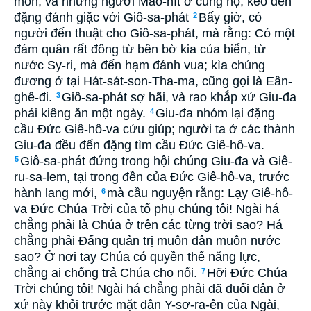
môn, và những người Mao-nít ở cùng họ, kéo đến
đặng đánh giặc với Giô-sa-phát
Bấy giờ, có
2
người đến thuật cho Giô-sa-phát, mà rằng: Có một
đám quân rất đông từ bên bờ kia của biển, từ
nước Sy-ri, mà đến hạm đánh vua; kìa chúng
đương ở tại Hát-sát-son-Tha-ma, cũng gọi là Eân-
ghê-đi.
Giô-sa-phát sợ hãi, và rao khắp xứ Giu-đa
3
phải kiêng ăn một ngày.
Giu-đa nhóm lại đặng
4
cầu Ðức Giê-hô-va cứu giúp; người ta ở các thành
Giu-đa đều đến đặng tìm cầu Ðức Giê-hô-va.
Giô-sa-phát đứng trong hội chúng Giu-đa và Giê-
5
ru-sa-lem, tại trong đền của Ðức Giê-hô-va, trước
hành lang mới,
mà cầu nguyện rằng: Lạy Giê-hô-
6
va Ðức Chúa Trời của tổ phụ chúng tôi! Ngài há
chẳng phải là Chúa ở trên các từng trời sao? Há
chẳng phải Ðấng quản trị muôn dân muôn nước
sao? Ở nơi tay Chúa có quyền thế năng lực,
chẳng ai chống trả Chúa cho nổi.
Hỡi Ðức Chúa
7
Trời chúng tôi! Ngài há chẳng phải đã đuổi dân ở
xứ này khỏi trước mặt dân Y-sơ-ra-ên của Ngài,