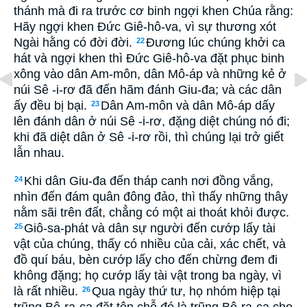
thánh mà đi ra trước cơ binh ngợi khen Chúa rằng:
Hãy ngợi khen Ðức Giê-hô-va, vì sự thương xót
Ngài hằng có đời đời.
Ðương lúc chúng khởi ca
22
hát và ngợi khen thì Ðức Giê-hô-va đặt phục binh
xông vào dân Am-môn, dân Mô-áp và những kẻ ở
núi Sê -i-rơ đã đến hãm đánh Giu-đa; và các dân
ấy đều bị bại.
Dân Am-môn và dân Mô-áp dấy
23
lên đánh dân ở núi Sê -i-rơ, đặng diệt chúng nó đi;
khi đã diệt dân ở Sê -i-rơ rồi, thì chúng lại trở giết
lẫn nhau.
Khi dân Giu-đa đến tháp canh nơi đồng vắng,
24
nhìn đến đám quân đông đảo, thì thấy những thây
nằm sãi trên đất, chẳng có một ai thoát khỏi được.
Giô-sa-phát và dân sự người đến cướp lấy tài
25
vật của chúng, thấy có nhiều của cải, xác chết, và
đồ quí báu, bèn cướp lấy cho đến chừng đem đi
không đặng; họ cướp lấy tài vật trong ba ngày, vì
là rất nhiều.
Qua ngày thứ tư, họ nhóm hiệp tại
26
trũng Bê-ra-ca đặt tên chỗ đó là trũng Bê-ra-ca cho