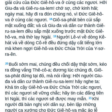
giải cứu của Ðức Giê-hô-va ở cùng các ngươi. Hỡi
Giu-đa và Giê-ru-sa-lem! chớ sợ, chớ kinh hãi;
ngày mai, hãy đi ra đón chúng nó, vì Ðức Giê-hô-
va ở cùng các ngươi.
Giô-sa-phát bèn cúi sấp
18
mặt xuống đất; và cả Giu-đa và dân cư thành Giê-
ru-sa-lem đều sấp mặt xuống trước mặt Ðức Giê-
hô-va, mà thờ lạy Ngài.
Người Lê-vi về dòng Kê-
19
hát và về dòng Cô-rê đều đứng dậy cất tiếng lớn
mà khen ngợi Giê-hô-va Ðức Chúa Trời của Y-sơ-
ra-ên.
Buổi sớm mai, chúng đều chổi dậy thật sớm, kéo
20
ra đồng vắng Thê-cô-a; đương lúc chúng đi, Giô-
sa-phát đứng tại đó, mà nói rằng: Hỡi người Giu-
đa và dân cư thành Giê-ru-sa-lem! hãy nghe ta:
Khá tin cậy Giê-hô-va Ðức Chúa Trời các ngươi,
thì các ngươi sẽ vững chắc; hãy tin các đấng tiên
tri Ngài, thì các ngươi sẽ được may mắn.
Khi
21
người đã bàn nghị với dân sự, bèn lập những
người ca xướng cho Ðức Giê-hô-va mặc áo lễ