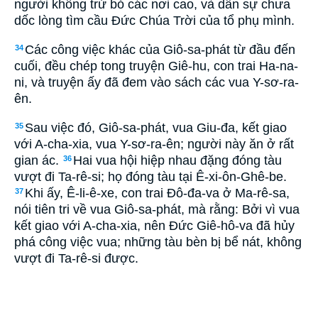
người không trừ bỏ các nơi cao, và dân sự chưa
dốc lòng tìm cầu Ðức Chúa Trời của tổ phụ mình.
Các công việc khác của Giô-sa-phát từ đầu đến
34
cuối, đều chép tong truyện Giê-hu, con trai Ha-na-
ni, và truyện ấy đã đem vào sách các vua Y-sơ-ra-
ên.
Sau việc đó, Giô-sa-phát, vua Giu-đa, kết giao
35
với A-cha-xia, vua Y-sơ-ra-ên; người này ăn ở rất
gian ác.
Hai vua hội hiệp nhau đặng đóng tàu
36
vượt đi Ta-rê-si; họ đóng tàu tại Ê-xi-ôn-Ghê-be.
Khi ấy, Ê-li-ê-xe, con trai Ðô-đa-va ở Ma-rê-sa,
37
nói tiên tri về vua Giô-sa-phát, mà rằng: Bởi vì vua
kết giao với A-cha-xia, nên Ðức Giê-hô-va đã hủy
phá công việc vua; những tàu bèn bị bể nát, không
vượt đi Ta-rê-si được.