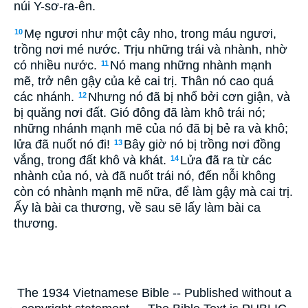
núi Y-sơ-ra-ên.
Mẹ ngươi như một cây nho, trong máu ngươi,
10
trồng nơi mé nước. Trịu những trái và nhành, nhờ
có nhiều nước.
Nó mang những nhành mạnh
11
mẽ, trở nên gậy của kẻ cai trị. Thân nó cao quá
các nhánh.
Nhưng nó đã bị nhổ bởi cơn giận, và
12
bị quăng nơi đất. Gió đông đã làm khô trái nó;
những nhánh mạnh mẽ của nó đã bị bẻ ra và khô;
lửa đã nuốt nó đi!
Bây giờ nó bị trồng nơi đồng
13
vắng, trong đất khô và khát.
Lửa đã ra từ các
14
nhành của nó, và đã nuốt trái nó, đến nỗi không
còn có nhành mạnh mẽ nữa, để làm gậy mà cai trị.
Ấy là bài ca thương, về sau sẽ lấy làm bài ca
thương.
The 1934 Vietnamese Bible -- Published without a