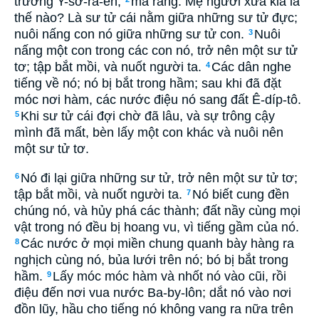
trưởng Y-sơ-ra-ên,
mà rằng: Mẹ ngươi xưa kia là
thế nào? Là sư tử cái nằm giữa những sư tử đực;
nuôi nấng con nó giữa những sư tử con.
Nuôi
3
nấng một con trong các con nó, trở nên một sư tử
tơ; tập bắt mồi, và nuốt người ta.
Các dân nghe
4
tiếng về nó; nó bị bắt trong hầm; sau khi đã đặt
móc nơi hàm, các nước điệu nó sang đất Ê-díp-tô.
Khi sư tử cái đợi chờ đã lâu, và sự trông cậy
5
mình đã mất, bèn lấy một con khác và nuôi nên
một sư tử tơ.
Nó đi lại giữa những sư tử, trở nên một sư tử tơ;
6
tập bắt mồi, và nuốt người ta.
Nó biết cung đền
7
chúng nó, và hủy phá các thành; đất nầy cùng mọi
vật trong nó đều bị hoang vu, vì tiếng gầm của nó.
Các nước ở mọi miền chung quanh bày hàng ra
8
nghịch cùng nó, bủa lưới trên nó; bó bị bắt trong
hầm.
Lấy móc móc hàm và nhốt nó vào cũi, rồi
9
điệu đến nơi vua nước Ba-by-lôn; dắt nó vào nơi
đồn lũy, hầu cho tiếng nó không vang ra nữa trên