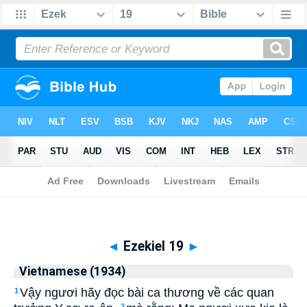
Biblia
>
Vietnamese (1934)
> Ezekiel 19
◄
Ezekiel 19
►
Vietnamese (1934)
Vậy ngươi hãy đọc bài ca thương về các quan
1
2