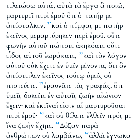
τελειώσω αὐτά, αὐτὰ τὰ ἔργα ἃ ποιῶ,
μαρτυρεῖ περὶ ἐμοῦ ὅτι ὁ πατήρ με
ἀπέσταλκεν,
καὶ ὁ πέμψας με πατὴρ
37
ἐκεῖνος μεμαρτύρηκεν περὶ ἐμοῦ. οὔτε
φωνὴν αὐτοῦ πώποτε ἀκηκόατε οὔτε
εἶδος αὐτοῦ ἑωράκατε,
καὶ τὸν λόγον
38
αὐτοῦ οὐκ ἔχετε ἐν ὑμῖν μένοντα, ὅτι ὃν
ἀπέστειλεν ἐκεῖνος τούτῳ ὑμεῖς οὐ
πιστεύετε.
ἐραυνᾶτε τὰς γραφάς, ὅτι
39
ὑμεῖς δοκεῖτε ἐν αὐταῖς ζωὴν αἰώνιον
ἔχειν· καὶ ἐκεῖναί εἰσιν αἱ μαρτυροῦσαι
περὶ ἐμοῦ·
καὶ οὐ θέλετε ἐλθεῖν πρός με
40
ἵνα ζωὴν ἔχητε.
Δόξαν παρὰ
41
ἀνθρώπων οὐ λαμβάνω,
ἀλλὰ ἔγνωκα
42