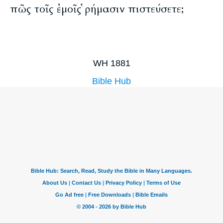
πῶς τοῖς ἐμοῖς ῥήμασιν πιστεύσετε;
WH 1881
Bible Hub