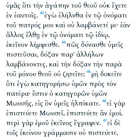
ὑμᾶς ὅτι τὴν ἀγάπην τοῦ θεοῦ οὐκ ἔχετε
ἐν ἑαυτοῖς.
ἐγὼ ἐλήλυθα ἐν τῷ ὀνόματι
43
τοῦ πατρός μου καὶ οὐ λαμβάνετέ με· ἐὰν
ἄλλος ἔλθῃ ἐν τῷ ὀνόματι τῷ ἰδίῳ,
ἐκεῖνον λήμψεσθε.
πῶς δύνασθε ὑμεῖς
44
πιστεῦσαι, δόξαν παρ' ἀλλήλων
λαμβάνοντες, καὶ τὴν δόξαν τὴν παρὰ
τοῦ μόνου θεοῦ οὐ ζητεῖτε;
μὴ δοκεῖτε
45
ὅτι ἐγὼ κατηγορήσω ὑμῶν πρὸς τὸν
πατέρα· ἔστιν ὁ κατηγορῶν ὑμῶν
Μωυσῆς, εἰς ὃν ὑμεῖς ἠλπίκατε.
εἰ γὰρ
46
ἐπιστεύετε Μωυσεῖ, ἐπιστεύετε ἂν ἐμοί,
περὶ γὰρ ἐμοῦ ἐκεῖνος ἔγραψεν.
εἰ δὲ
47
τοῖς ἐκείνου γράμμασιν οὐ πιστεύετε,