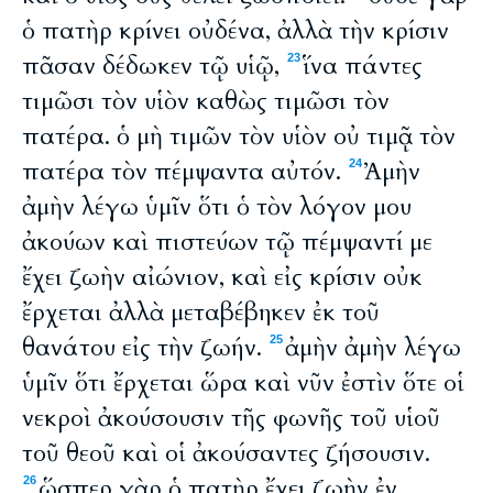
ὁ πατὴρ κρίνει οὐδένα, ἀλλὰ τὴν κρίσιν
πᾶσαν δέδωκεν τῷ υἱῷ,
ἵνα πάντες
23
τιμῶσι τὸν υἱὸν καθὼς τιμῶσι τὸν
πατέρα. ὁ μὴ τιμῶν τὸν υἱὸν οὐ τιμᾷ τὸν
πατέρα τὸν πέμψαντα αὐτόν.
Ἀμὴν
24
ἀμὴν λέγω ὑμῖν ὅτι ὁ τὸν λόγον μου
ἀκούων καὶ πιστεύων τῷ πέμψαντί με
ἔχει ζωὴν αἰώνιον, καὶ εἰς κρίσιν οὐκ
ἔρχεται ἀλλὰ μεταβέβηκεν ἐκ τοῦ
θανάτου εἰς τὴν ζωήν.
ἀμὴν ἀμὴν λέγω
25
ὑμῖν ὅτι ἔρχεται ὥρα καὶ νῦν ἐστὶν ὅτε οἱ
νεκροὶ ἀκούσουσιν τῆς φωνῆς τοῦ υἱοῦ
τοῦ θεοῦ καὶ οἱ ἀκούσαντες ζήσουσιν.
ὥσπερ γὰρ ὁ πατὴρ ἔχει ζωὴν ἐν
26