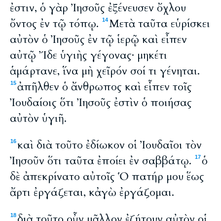
ἐστιν, ὁ γὰρ Ἰησοῦς ἐξένευσεν ὄχλου
ὄντος ἐν τῷ τόπῳ.
Μετὰ ταῦτα εὑρίσκει
14
αὐτὸν ὁ Ἰησοῦς ἐν τῷ ἱερῷ καὶ εἶπεν
αὐτῷ Ἴδε ὑγιὴς γέγονας· μηκέτι
ἁμάρτανε, ἵνα μὴ χεῖρόν σοί τι γένηται.
ἀπῆλθεν ὁ ἄνθρωπος καὶ εἶπεν τοῖς
15
Ἰουδαίοις ὅτι Ἰησοῦς ἐστὶν ὁ ποιήσας
αὐτὸν ὑγιῆ.
καὶ διὰ τοῦτο ἐδίωκον οἱ Ἰουδαῖοι τὸν
16
Ἰησοῦν ὅτι ταῦτα ἐποίει ἐν σαββάτῳ.
ὁ
17
δὲ ἀπεκρίνατο αὐτοῖς Ὁ πατήρ μου ἕως
ἄρτι ἐργάζεται, κἀγὼ ἐργάζομαι.
διὰ τοῦτο οὖν μᾶλλον ἐζήτουν αὐτὸν οἱ
18