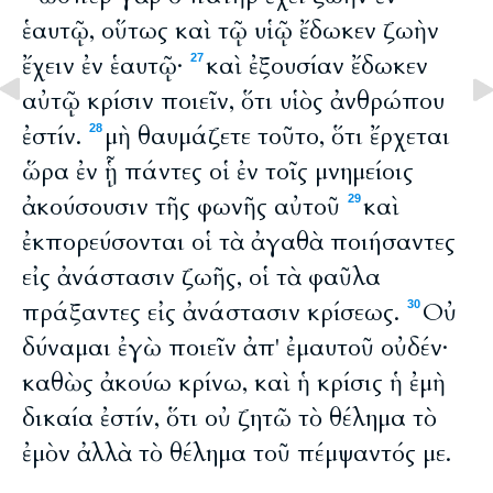
ἑαυτῷ, οὕτως καὶ τῷ υἱῷ ἔδωκεν ζωὴν
ἔχειν ἐν ἑαυτῷ·
καὶ ἐξουσίαν ἔδωκεν
27
αὐτῷ κρίσιν ποιεῖν, ὅτι υἱὸς ἀνθρώπου
ἐστίν.
μὴ θαυμάζετε τοῦτο, ὅτι ἔρχεται
28
ὥρα ἐν ᾗ πάντες οἱ ἐν τοῖς μνημείοις
ἀκούσουσιν τῆς φωνῆς αὐτοῦ
καὶ
29
ἐκπορεύσονται οἱ τὰ ἀγαθὰ ποιήσαντες
εἰς ἀνάστασιν ζωῆς, οἱ τὰ φαῦλα
πράξαντες εἰς ἀνάστασιν κρίσεως.
Οὐ
30
δύναμαι ἐγὼ ποιεῖν ἀπ' ἐμαυτοῦ οὐδέν·
καθὼς ἀκούω κρίνω, καὶ ἡ κρίσις ἡ ἐμὴ
δικαία ἐστίν, ὅτι οὐ ζητῶ τὸ θέλημα τὸ
ἐμὸν ἀλλὰ τὸ θέλημα τοῦ πέμψαντός με.