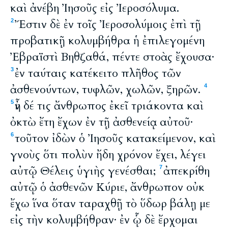
καὶ ἀνέβη Ἰησοῦς εἰς Ἰεροσόλυμα.
Ἔστιν δὲ ἐν τοῖς Ἰεροσολύμοις ἐπὶ τῇ
2
προβατικῇ κολυμβήθρα ἡ ἐπιλεγομένη
Ἐβραϊστὶ Βηθζαθά, πέντε στοὰς ἔχουσα·
ἐν ταύταις κατέκειτο πλῆθος τῶν
3
ἀσθενούντων, τυφλῶν, χωλῶν, ξηρῶν.
4
ἦν δέ τις ἄνθρωπος ἐκεῖ τριάκοντα καὶ
5
ὀκτὼ ἔτη ἔχων ἐν τῇ ἀσθενείᾳ αὐτοῦ·
τοῦτον ἰδὼν ὁ Ἰησοῦς κατακείμενον, καὶ
6
γνοὺς ὅτι πολὺν ἤδη χρόνον ἔχει, λέγει
αὐτῷ Θέλεις ὑγιὴς γενέσθαι;
ἀπεκρίθη
7
αὐτῷ ὁ ἀσθενῶν Κύριε, ἄνθρωπον οὐκ
ἔχω ἵνα ὅταν ταραχθῇ τὸ ὕδωρ βάλῃ με
εἰς τὴν κολυμβήθραν· ἐν ᾧ δὲ ἔρχομαι