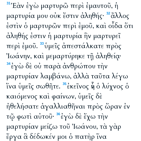
Ἐὰν ἐγὼ μαρτυρῶ περὶ ἐμαυτοῦ, ἡ
31
μαρτυρία μου οὐκ ἔστιν ἀληθής·
ἄλλος
32
ἐστὶν ὁ μαρτυρῶν περὶ ἐμοῦ, καὶ οἶδα ὅτι
ἀληθής ἐστιν ἡ μαρτυρία ἣν μαρτυρεῖ
περὶ ἐμοῦ.
ὑμεῖς ἀπεστάλκατε πρὸς
33
Ἰωάνην, καὶ μεμαρτύρηκε τῇ ἀληθείᾳ·
ἐγὼ δὲ οὐ παρὰ ἀνθρώπου τὴν
34
μαρτυρίαν λαμβάνω, ἀλλὰ ταῦτα λέγω
ἵνα ὑμεῖς σωθῆτε.
ἐκεῖνος ἦν ὁ λύχνος ὁ
35
καιόμενος καὶ φαίνων, ὑμεῖς δὲ
ἠθελήσατε ἀγαλλιαθῆναι πρὸς ὥραν ἐν
τῷ φωτὶ αὐτοῦ·
ἐγὼ δὲ ἔχω τὴν
36
μαρτυρίαν μείζω τοῦ Ἰωάνου, τὰ γὰρ
ἔργα ἃ δέδωκέν μοι ὁ πατὴρ ἵνα