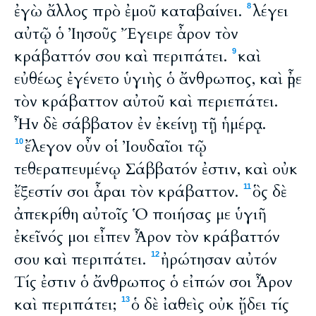
ἐγὼ ἄλλος πρὸ ἐμοῦ καταβαίνει.
λέγει
8
αὐτῷ ὁ Ἰησοῦς Ἔγειρε ἆρον τὸν
κράβαττόν σου καὶ περιπάτει.
καὶ
9
εὐθέως ἐγένετο ὑγιὴς ὁ ἄνθρωπος, καὶ ἦρε
τὸν κράβαττον αὐτοῦ καὶ περιεπάτει.
Ἦν δὲ σάββατον ἐν ἐκείνῃ τῇ ἡμέρᾳ.
ἔλεγον οὖν οἱ Ἰουδαῖοι τῷ
10
τεθεραπευμένῳ Σάββατόν ἐστιν, καὶ οὐκ
ἔξεστίν σοι ἆραι τὸν κράβαττον.
ὃς δὲ
11
ἀπεκρίθη αὐτοῖς Ὁ ποιήσας με ὑγιῆ
ἐκεῖνός μοι εἶπεν Ἆρον τὸν κράβαττόν
σου καὶ περιπάτει.
ἠρώτησαν αὐτόν
12
Τίς ἐστιν ὁ ἄνθρωπος ὁ εἰπών σοι Ἆρον
καὶ περιπάτει;
ὁ δὲ ἰαθεὶς οὐκ ᾔδει τίς
13