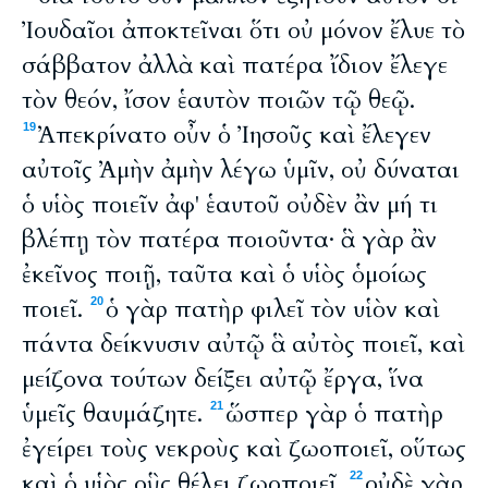
Ἰουδαῖοι ἀποκτεῖναι ὅτι οὐ μόνον ἔλυε τὸ
σάββατον ἀλλὰ καὶ πατέρα ἴδιον ἔλεγε
τὸν θεόν, ἴσον ἑαυτὸν ποιῶν τῷ θεῷ.
Ἀπεκρίνατο οὖν ὁ Ἰησοῦς καὶ ἔλεγεν
19
αὐτοῖς Ἀμὴν ἀμὴν λέγω ὑμῖν, οὐ δύναται
ὁ υἱὸς ποιεῖν ἀφ' ἑαυτοῦ οὐδὲν ἂν μή τι
βλέπῃ τὸν πατέρα ποιοῦντα· ἃ γὰρ ἂν
ἐκεῖνος ποιῇ, ταῦτα καὶ ὁ υἱὸς ὁμοίως
ποιεῖ.
ὁ γὰρ πατὴρ φιλεῖ τὸν υἱὸν καὶ
20
πάντα δείκνυσιν αὐτῷ ἃ αὐτὸς ποιεῖ, καὶ
μείζονα τούτων δείξει αὐτῷ ἔργα, ἵνα
ὑμεῖς θαυμάζητε.
ὥσπερ γὰρ ὁ πατὴρ
21
ἐγείρει τοὺς νεκροὺς καὶ ζωοποιεῖ, οὕτως
καὶ ὁ υἱὸς οὓς θέλει ζωοποιεῖ.
οὐδὲ γὰρ
22