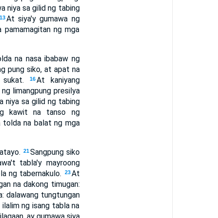
 niya sa gilid ng tabing
At siya'y gumawa ng
13
 sa pamamagitan ng mga
lda na nasa ibabaw ng
g pung siko, at apat na
g sukat.
At kaniyang
16
 ng limangpung presilya
 niya sa gilid ng tabing
ng kawit na tanso ng
a tolda na balat ng mga
patayo.
Sangpung siko
21
awa't tabla'y mayroong
bla ng tabernakulo.
At
23
ugan na dakong timugan:
la: dalawang tungtungan
ilalim ng isang tabla na
hilagaan, ay gumawa siya