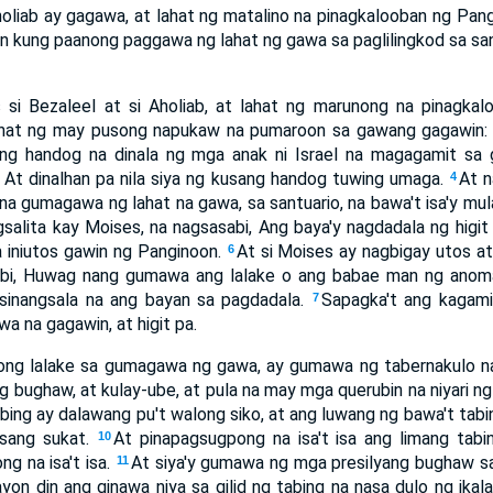
Aholiab ay gagawa, at lahat ng matalino na pinagkalooban ng Pan
n kung paanong paggawa ng lahat ng gawa sa paglilingkod sa sant
 si Bezaleel at si Aholiab, at lahat ng marunong na pinagka
lahat ng may pusong napukaw na pumaroon sa gawang gagawin
ng handog na dinala ng mga anak ni Israel na magagamit sa 
. At dinalhan pa nila siya ng kusang handog tuwing umaga.
At n
4
na gumagawa ng lahat na gawa, sa santuario, na bawa't isa'y mul
agsalita kay Moises, na nagsasabi, Ang baya'y nagdadala ng higit
a iniutos gawin ng Panginoon.
At si Moises ay nagbigay utos at
6
bi, Huwag nang gumawa ang lalake o ang babae man ng ano
t sinangsala na ang bayan sa pagdadala.
Sapagka't ang kagami
7
wa na gagawin, at higit pa.
nong lalake sa gumagawa ng gawa, ay gumawa ng tabernakulo n
yong bughaw, at kulay-ube, at pula na may mga querubin na niyari
bing ay dalawang pu't walong siko, at ang luwang ng bawa't tabin
isang sukat.
At pinapagsugpong na isa't isa ang limang tabi
10
g na isa't isa.
At siya'y gumawa ng mga presilyang bughaw sa g
11
on din ang ginawa niya sa gilid ng tabing na nasa dulo ng ik