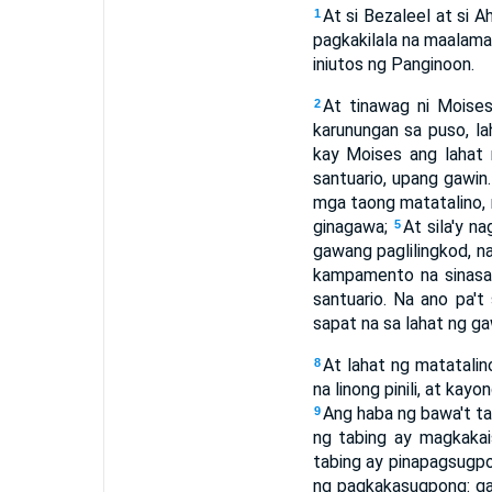
At si Bezaleel at si 
1
pagkakilala na maalama
iniutos ng Panginoon.
At tinawag ni Moises
2
karunungan sa puso, 
kay Moises ang lahat 
santuario, upang gawin
mga taong matatalino, 
ginagawa;
At sila'y n
5
gawang paglilingkod, n
kampamento na sinasa
santuario. Na ano pa'
sapat na sa lahat ng ga
At lahat ng matatali
8
na linong pinili, at ka
Ang haba ng bawa't ta
9
ng tabing ay magkaka
tabing ay pinapagsugpon
ng pagkakasugpong: gay