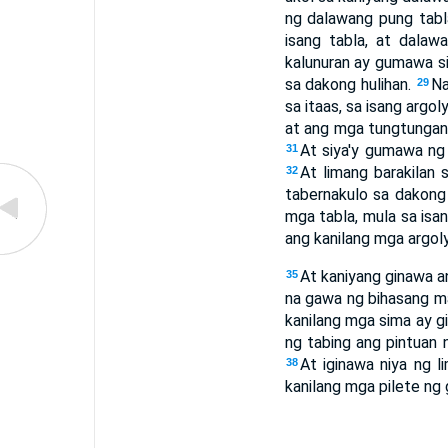
ng dalawang pung tab
isang tabla, at dalaw
kalunuran ay gumawa si
sa dakong hulihan.
Na
29
sa itaas, sa isang argo
at ang mga tungtungang
At siya'y gumawa ng 
31
At limang barakilan 
32
tabernakulo sa dakong
mga tabla, mula sa isa
ang kanilang mga argoly
At kaniyang ginawa an
35
na gawa ng bihasang 
kanilang mga sima ay gi
ng tabing ang pintuan n
At iginawa niya ng l
38
kanilang mga pilete ng 