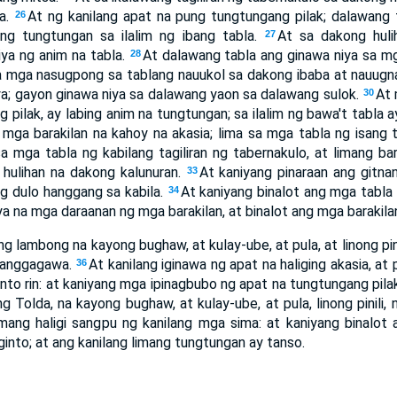
la.
At ng kanilang apat na pung tungtungang pilak; dalawang 
26
ang tungtungan sa ilalim ng ibang tabla.
At sa dakong huli
27
ya ng anim na tabla.
At dalawang tabla ang ginawa niya sa m
28
 mga nasugpong sa tablang nauukol sa dakong ibaba at nauug
lya; gayon ginawa niya sa dalawang yaon sa dalawang sulok.
At 
30
 pilak, ay labing anim na tungtungan; sa ilalim ng bawa't tabla 
mga barakilan na kahoy na akasia; lima sa mga tabla ng isang ta
sa mga tabla ng kabilang tagiliran ng tabernakulo, at limang ba
 hulihan na dakong kalunuran.
At kaniyang pinaraan ang gitnan
33
ng dulo hanggang sa kabila.
At kaniyang binalot ang mga tabla n
34
a na mga daraanan ng mga barakilan, at binalot ang mga barakilan
g lambong na kayong bughaw, at kulay-ube, at pula, at linong pi
manggagawa.
At kanilang iginawa ng apat na haliging akasia, at 
36
nto rin: at kaniyang mga ipinagbubo ng apat na tungtungang pila
g Tolda, na kayong bughaw, at kulay-ube, at pula, linong pinili,
imang haligi sangpu ng kanilang mga sima: at kaniyang binalot
ginto; at ang kanilang limang tungtungan ay tanso.