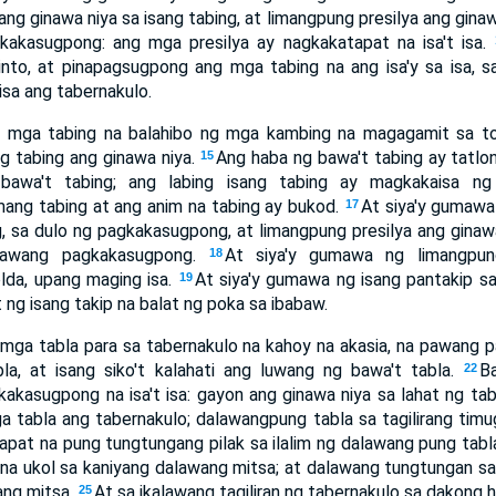
ng ginawa niya sa isang tabing, at limangpung presilya ang ginawa
kakasugpong: ang mga presilya ay nagkakatapat na isa't isa.
into, at pinapagsugpong ang mga tabing na ang isa'y sa isa,
 isa ang tabernakulo.
g mga tabing na balahibo ng mga kambing na magagamit sa to
ng tabing ang ginawa niya.
Ang haba ng bawa't tabing ay tatlon
15
bawa't tabing; ang labing isang tabing ay magkakaisa n
ang tabing at ang anim na tabing ay bukod.
At siya'y gumawa
17
g, sa dulo ng pagkakasugpong, at limangpung presilya ang ginawa
lawang pagkakasugpong.
At siya'y gumawa ng limangpu
18
lda, upang maging isa.
At siya'y gumawa ng isang pantakip s
19
t ng isang takip na balat ng poka sa ibabaw.
mga tabla para sa tabernakulo na kahoy na akasia, na pawang 
la, at isang siko't kalahati ang luwang ng bawa't tabla.
B
22
akasugpong na isa't isa: gayon ang ginawa niya sa lahat ng ta
a tabla ang tabernakulo; dalawangpung tabla sa tagilirang tim
apat na pung tungtungang pilak sa ilalim ng dalawang pung tab
a na ukol sa kaniyang dalawang mitsa; at dalawang tungtungan sa 
ang mitsa.
At sa ikalawang tagiliran ng tabernakulo sa dakong 
25