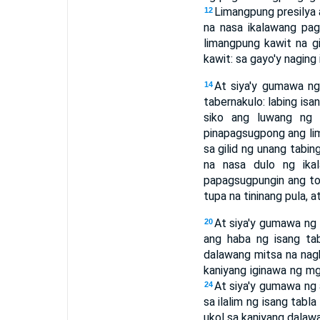
Limangpung presilya a
12
na nasa ikalawang pag
limangpung kawit na g
kawit: sa gayo'y naging
At siya'y gumawa n
14
tabernakulo: labing isa
siko ang luwang ng 
pinapagsugpong ang lim
sa gilid ng unang tabin
na nasa dulo ng ika
papagsugpungin ang to
tupa na tininang pula, a
At siya'y gumawa ng 
20
ang haba ng isang tab
dalawang mitsa na nagk
kaniyang iginawa ng mg
At siya'y gumawa ng 
24
sa ilalim ng isang tabl
ukol sa kaniyang dalaw