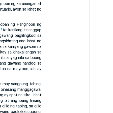
ginoon ng karunungan at
uario, ayon sa lahat ng
looban ng Panginoon ng
:
At kanilang tinanggap
3
gawang paglilingkod sa
agsidating ang lahat ng
a sa kaniyang gawain na
 kay sa kinakailangan sa
 itinanyag nila sa buong
mang gawang handog sa
tan na mayroon sila ay
a may sangpung tabing,
 ng bihasang manggagawa.
g ay apat na siko: lahat
ng: at ang ibang limang
ilid ng tabing, sa gilid
alawang pagkakasugpong.