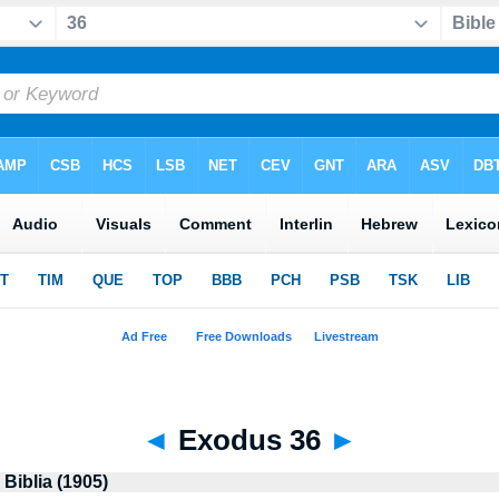
◄
Exodus 36
►
Biblia (1905)