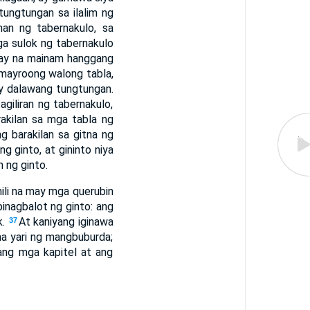
tungtungan sa ilalim ng
han ng tabernakulo, sa
ga sulok ng tabernakulo
nay na mainam hanggang
mayroong walong tabla,
ay dalawang tungtungan.
giliran ng tabernakulo,
rakilan sa mga tabla ng
g barakilan sa gitna ng
g ginto, at gininto niya
 ng ginto.
nili na may mga querubin
pinagbalot ng ginto: ang
k.
At kaniyang iginawa
37
 na yari ng mangbuburda;
 ang mga kapitel at ang