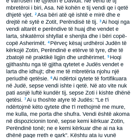
e varrosën në qytetin e Davidit. Në vend të tij
mbretëroi i biri, Asa. Në kohën e tij vendi qe i qetë
dhjetë vjet.
Asa bëri atë që ishtë e mirë dhe e
2
drejtë në sytë e Zotit, Perëndisë të tij.
Ai hoqi nga
3
vendi altarët e perëndive të huaj dhe vendet e
larta, shkatërroi shtyllat e shenjta dhe i bëri copë-
copë Asherimët.
Përveç kësaj urdhëroi Judën të
4
kërkojë Zotin, Perëndinë e etërve të tyre, dhe të
zbatojë në praktikë ligjin dhe urdhërimet.
Hoqi
5
gjithashtu nga të gjitha qytetet e Judës vendet e
larta dhe idhujt; dhe me të mbretëria njohu një
periudhë qetësie.
Ai ndërtoi qytete të fortifikuara
6
në Judë, sepse vendi ishte i qetë. Në ato vite nuk
pati asnjë luftë kundër tij, sepse Zoti i kishte dhënë
qetësi.
Ai u thoshte atyre të Judës: "Le t'i
7
ndërtojmë këto qytete dhe t'i rrethojmë me mure,
me kulla, me porta dhe shufra. Vendi është akoma
në dispozicionin tonë, sepse kemi kërkuar Zotin,
Perëndinë tonë; ne e kemi kërkuar dhe ai na ka
dhënë paqe rreth e qark". Kështu ata iu vunë