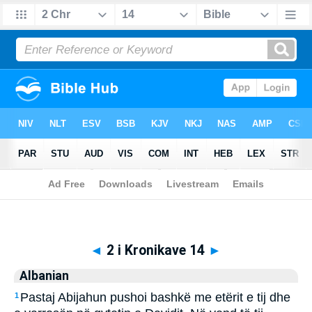
Biblia
>
Albanian
> 2 i Kronikave 14
◄
2 i Kronikave 14
►
Albanian
Pastaj Abijahun pushoi bashkë me etërit e tij dhe
1