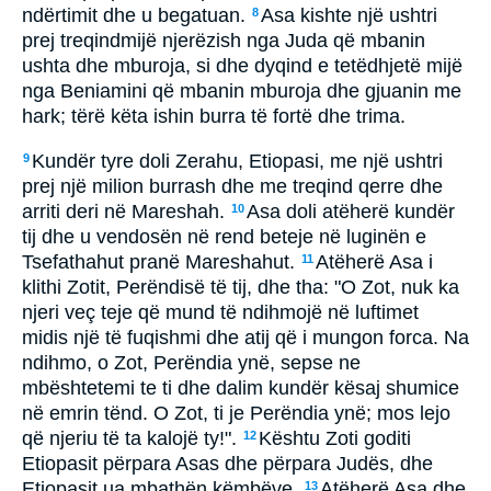
ndërtimit dhe u begatuan.
Asa kishte një ushtri
8
prej treqindmijë njerëzish nga Juda që mbanin
ushta dhe mburoja, si dhe dyqind e tetëdhjetë mijë
nga Beniamini që mbanin mburoja dhe gjuanin me
hark; tërë këta ishin burra të fortë dhe trima.
Kundër tyre doli Zerahu, Etiopasi, me një ushtri
9
prej një milion burrash dhe me treqind qerre dhe
arriti deri në Mareshah.
Asa doli atëherë kundër
10
tij dhe u vendosën në rend beteje në luginën e
Tsefathahut pranë Mareshahut.
Atëherë Asa i
11
klithi Zotit, Perëndisë të tij, dhe tha: "O Zot, nuk ka
njeri veç teje që mund të ndihmojë në luftimet
midis një të fuqishmi dhe atij që i mungon forca. Na
ndihmo, o Zot, Perëndia ynë, sepse ne
mbështetemi te ti dhe dalim kundër kësaj shumice
në emrin tënd. O Zot, ti je Perëndia ynë; mos lejo
që njeriu të ta kalojë ty!".
Kështu Zoti goditi
12
Etiopasit përpara Asas dhe përpara Judës, dhe
Etiopasit ua mbathën këmbëve.
Atëherë Asa dhe
13