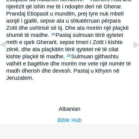
njerëzit që ishin me të i ndoqën deri në Gherar.
Prandaj Etiopasit u mundën, prej tyre nuk mbeti
asnjë i gjallë, sepse ata u shkatërruan përpara
Zotit dhe ushtrisë së tij. Dhe ata morën një plaçkë
shumë të madhe.
Pastaj sulmuan tërë qytetet
14
rreth e qark Gherarit, sepse tmeri i Zotit i kishte
zënë, dhe ata plaçkitën tërë qytetet në të cilat
kishte plaçkë të madhe.
Sulmuan gjithashtu
15
vathët e bagëtive dhe morën me vete një numër të
madh dhensh dhe devesh. Pastaj u kthyen në
Jeruzalem.
Albanian
Bible Hub