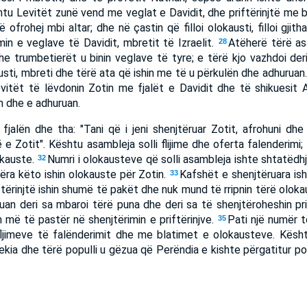
tu Levitët zunë vend me veglat e Davidit, dhe priftërinjtë me b
ë ofrohej mbi altar; dhe në çastin që filloi olokausti, filloi gji
in e veglave të Davidit, mbretit të Izraelit.
Atëherë tërë as
28
e trumbetierët u binin veglave të tyre; e tërë kjo vazhdoi deri
sti, mbreti dhe tërë ata që ishin me të u përkulën dhe adhuruan
vitët të lëvdonin Zotin me fjalët e Davidit dhe të shikuesit
n dhe e adhuruan.
jalën dhe tha: "Tani që i jeni shenjtëruar Zotit, afrohuni dhe s
 e Zotit". Kështu asambleja solli flijime dhe oferta falenderimi;
okauste.
Numri i olokausteve që solli asambleja ishte shtatëdh
32
ëra këto ishin olokauste për Zotin.
Kafshët e shenjtëruara ish
33
ftërinjtë ishin shumë të pakët dhe nuk mund të rripnin tërë olokau
muan deri sa mbaroi tërë puna dhe deri sa të shenjtëroheshin pri
 më të pastër në shenjtërimin e priftërinjve.
Pati një numër 
35
ljimeve të falënderimit dhe me blatimet e olokausteve. Kështu
ekia dhe tërë populli u gëzua që Perëndia e kishte përgatitur pop