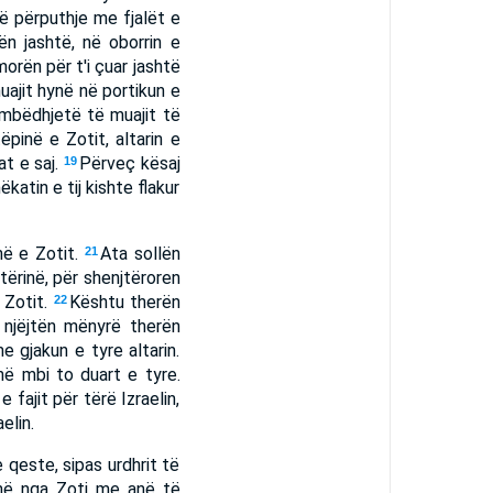
në përputhje me fjalët e
ën jashtë, në oborrin e
morën për t'i çuar jashtë
uajit hynë në portikun e
ëmbëdhjetë të muajit të
pinë e Zotit, altarin e
at e saj.
Përveç kësaj
19
atin e tij kishte flakur
në e Zotit.
Ata sollën
21
tërinë, për shenjtëroren
e Zotit.
Kështu therën
22
 njëjtën mënyrë therën
 gjakun e tyre altarin.
në mbi to duart e tyre.
e fajit për tërë Izraelin,
elin.
qeste, sipas urdhrit të
hënë nga Zoti me anë të