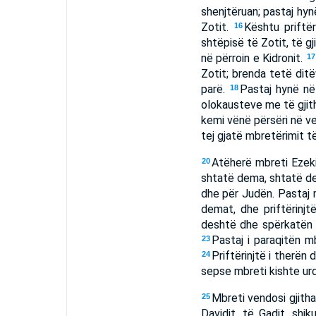
shenjtëruan; pastaj hyn
Zotit.
Kështu priftë
16
shtëpisë të Zotit, të gj
në përroin e Kidronit.
17
Zotit; brenda tetë dit
parë.
Pastaj hynë në 
18
olokausteve me të gjith
kemi vënë përsëri në ve
tej gjatë mbretërimit të 
Atëherë mbreti Ezeki
20
shtatë dema, shtatë des
dhe për Judën. Pastaj mb
demat, dhe priftërinj
deshtë dhe spërkatën g
Pastaj i paraqitën m
23
Priftërinjtë i therën d
24
sepse mbreti kishte urdh
Mbreti vendosi gjith
25
Davidit, të Gadit, shi