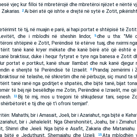
pesë vjeç kur filloi të mbretërojë dhe mbretëroi njëzet e nëntë 
e Zakarias.
Ai bëri atë që ishte e drejtë në sytë e Zotit, pikërish
2
tërimit të tij, në muajin e parë, ai hapi portat e shtëpisë të Zotit
 Levitët, dhe i mblodhi në sheshin lindor,
dhe u tha: "Më d
5
tëroni shtëpinë e Zotit, Perëndisë të etërve tuaj, dhe nxirrni nga
tërit tanë kanë kryer mëkate dhe kanë bërë atë që është e 
anë braktisur, duke i hequr fytyrat e tyre nga banesa e Zotit dh
ur portat e portikut, kanë shuar llambat dhe nuk kanë djegur
ndin e shenjtë të Perëndisë të Izraelit.
Prandaj zemërimi i 
8
a braktisur në telashe, në shkretim dhe në përbuzje, siç mund ta s
etërit tanë ranë nga goditjet e shpatës, dhe bijtë tanë, bijat to
mër të bëj një besëlidhje me Zotin, Perëndinë e Izraelit, me qëll
j nesh.
Bij të mij, mos u tregoni të shkujdesur tani, sepse Zo
11
 shërbëtorët e tij dhe që t'i ofroni temjan".
tën: Mahathi, bir i Amasait, Joeli, bir i Azariahut, nga bijtë e Keha
Azariahut, bir i Jehalelelit. Nga Ghershonitët, Joahu, bir i Zimahut
it, Shimri dhe Jeieli. Nga bijtë e Asafit, Zakaria dhe Mataniahu
a bijtë e Jeduthunit, Shemajahu dhe Uzieli.
Ata mblodhën v
15