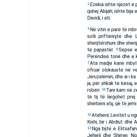
Ezekia ishte njëzet e 
1
quhej Abijah; ishte bija 
Davidi, i ati.
Në vitin e parë të mbre
3
solli priftërinjtë dhe
shenjtërohuni dhe shenj
të papastër.
Sepse e
6
Perëndisë tonë dhe e k
Ata madje kanë mbyll
7
ofruar olokauste në ve
Jeruzalemin, dhe ai i k
ja, për shkak të kësaj, 
robëri.
Tani kam në ze
10
të tij të largohet pre
shërbeni atij, që të jemi
Atëherë Levitët u ngri
12
Kishi, bir i Abdiut dhe 
Nga bijtë e Elitsafan
13
Jehieli dhe Shimei. Ng