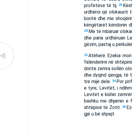
profetëve të tij.
Kësh
26
urdhëroi që olokausti t
boritë dhe me shoqërim
këngëtarët këndonin dh
Me të mbaruar olokau
29
dhe paria urdhëruan Le
gëzim, pastaj u përkulë
Atëherë Ezekia mori f
31
falënderimi në shtëpinë
donte zemra sollën ol
dhe dyqind qengja; të t
tre mijë dele.
Por pri
34
e tyre, Levitët, i ndih
Levitët e kishin zemrën
bashku me dhjamin e f
shtëpisë të Zotit.
Ez
36
gjë u bë shpejt.