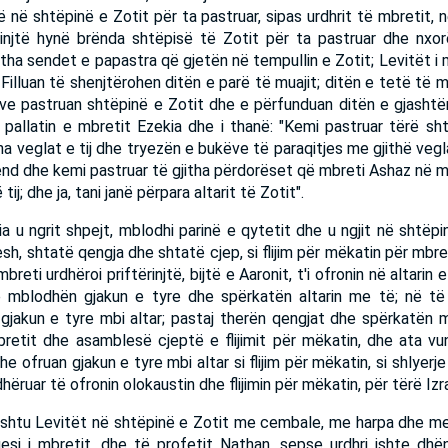
ë në shtëpinë e Zotit për ta pastruar, sipas urdhrit të mbretit, 
rinjtë hynë brënda shtëpisë të Zotit për ta pastruar dhe nxor
itha sendet e papastra që gjetën në tempullin e Zotit; Levitët i 
Filluan të shenjtërohen ditën e parë të muajit; ditën e tetë të m
ëve pastruan shtëpinë e Zotit dhe e përfunduan ditën e gjasht
pallatin e mbretit Ezekia dhe i thanë: "Kemi pastruar tërë shtë
a veglat e tij dhe tryezën e bukëve të paraqitjes me gjithë vegl
nd dhe kemi pastruar të gjitha përdorëset që mbreti Ashaz në mëk
tij; dhe ja, tani janë përpara altarit të Zotit".
a u ngrit shpejt, mblodhi parinë e qytetit dhe u ngjit në shtëpi
h, shtatë qengja dhe shtatë cjep, si flijim për mëkatin për mbre
reti urdhëroi priftërinjtë, bijtë e Aaronit, t'i ofronin në altarin 
të mblodhën gjakun e tyre dhe spërkatën altarin me të; në të
jakun e tyre mbi altar; pastaj therën qengjat dhe spërkatën me
bretit dhe asamblesë cjeptë e flijimit për mëkatin, dhe ata vu
he ofruan gjakun e tyre mbi altar si flijim për mëkatin, si shlyerje 
ëruar të ofronin olokaustin dhe flijimin për mëkatin, për tërë Izra
ashtu Levitët në shtëpinë e Zotit me cembale, me harpa dhe me 
kuesi i mbretit, dhe të profetit Nathan, sepse urdhri ishte d