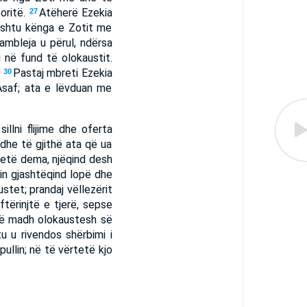
oritë.
Atëherë Ezekia
27
thashtu kënga e Zotit me
ambleja u përul, ndërsa
 në fund të olokaustit.
.
Pastaj mbreti Ezekia
30
 Asaf; ata e lëvduan me
illni flijime dhe oferta
 dhe të gjithë ata që ua
jetë dema, njëqind desh
in gjashtëqind lopë dhe
stet; prandaj vëllezërit
ftërinjtë e tjerë, sepse
të madh olokaustesh së
 u rivendos shërbimi i
ullin; në të vërtetë kjo