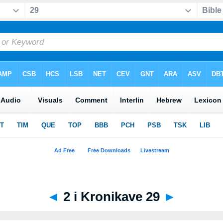
◄
2 i Kronikave 29
►