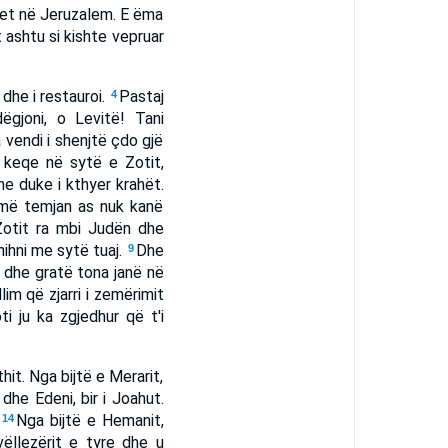
vjet në Jeruzalem. E ëma
t ashtu si kishte vepruar
 dhe i restauroi.
Pastaj
4
ëgjoni, o Levitë! Tani
 vendi i shenjtë çdo gjë
keqe në sytë e Zotit,
e duke i kthyer krahët.
 më temjan as nuk kanë
Zotit ra mbi Judën dhe
hihni me sytë tuaj.
Dhe
9
na dhe gratë tona janë në
im që zjarri i zemërimit
ti ju ka zgjedhur që t'i
thit. Nga bijtë e Merarit,
 dhe Edeni, bir i Joahut.
.
Nga bijtë e Hemanit,
14
ëllezërit e tyre dhe u