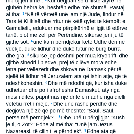
mbrojtjen time''.
Kur dëgjuan se u fliste atyre në
gjuhën hebraike, heshtën edhe më shumë. Pastaj
ai tha:
''Në të vërtetë unë jam një Jude, lindur në
3
Tars të Kilikisë dhe rritur në këtë qytet te këmbët e
Gamalielit, edukuar me përpikërinë e ligjit të etërve
tanë, plot me zell për Perëndinë, sikurse jeni ju të
gjithë sot;
unë kam përndjekur këtë Udhë deri në
4
vdekje, duke lidhur dhe duke futur në burg burra
dhe gra,
sikurse jep dëshmi për mua kryeprifti dhe
5
gjithë sinedri i pleqve, prej të cilëve mora edhe
letra për vëllezërit dhe shkova në Damask për të
sjellë të lidhur në Jeruzalem ata që ishin atje, që të
ndëshkoheshin.
Dhe më ndodhi që, kur isha duke
6
udhëtuar dhe po i afrohesha Damaskut, aty nga
mesi i ditës, papritmas një dritë e madhe nga qielli
vetëtiu rreth meje.
Dhe unë rashë përdhe dhe
7
dëgjova një zë që po më thoshte: "Saul, Saul,
përse më përndjek?".
Dhe unë u përgjigja: "Kush
8
je ti, o Zot?" Edhe ai më tha: "Unë jam Jezus
Nazareasi, të cilin ti e përndjek".
Edhe ata që
9