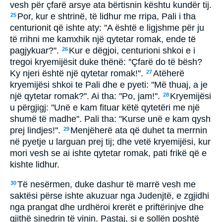
vesh për çfarë arsye ata bërtisnin kështu kundër tij.
Por, kur e shtrinë, të lidhur me rripa, Pali i tha
25
centurionit që ishte aty: ''A është e ligjshme për ju
të rrihni me kamxhik një qytetar romak, ende të
pagjykuar?''.
Kur e dëgjoi, centurioni shkoi e i
26
tregoi kryemijësit duke thënë: ''Çfarë do të bësh?
Ky njeri është një qytetar romak!''.
Atëherë
27
kryemijësi shkoi te Pali dhe e pyeti: ''Më thuaj, a je
një qytetar romak?''. Ai tha: ''Po, jam!''.
Kryemijësi
28
u përgjigj: ''Unë e kam fituar këtë qytetëri me një
shumë të madhe''. Pali tha: ''Kurse unë e kam qysh
prej lindjes!''.
Menjëherë ata që duhet ta merrnin
29
në pyetje u larguan prej tij; dhe vetë kryemijësi, kur
mori vesh se ai ishte qytetar romak, pati frikë që e
kishte lidhur.
Të nesërmen, duke dashur të marrë vesh me
30
saktësi përse ishte akuzuar nga Judenjtë, e zgjidhi
nga prangat dhe urdhëroi krerët e priftërinjve dhe
gjithë sinedrin të vinin. Pastaj, si e sollën poshtë