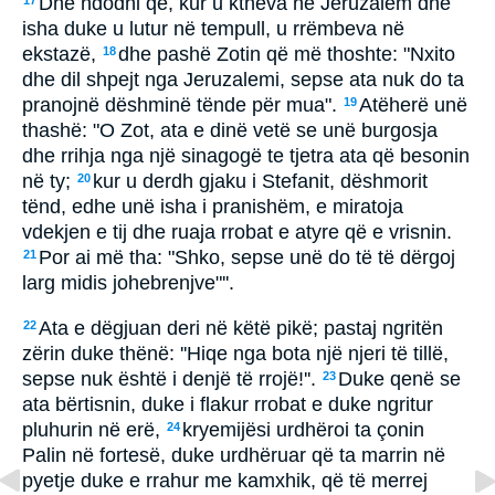
Dhe ndodhi që, kur u ktheva në Jeruzalem dhe
17
isha duke u lutur në tempull, u rrëmbeva në
ekstazë,
dhe pashë Zotin që më thoshte: "Nxito
18
dhe dil shpejt nga Jeruzalemi, sepse ata nuk do ta
pranojnë dëshminë tënde për mua".
Atëherë unë
19
thashë: "O Zot, ata e dinë vetë se unë burgosja
dhe rrihja nga një sinagogë te tjetra ata që besonin
në ty;
kur u derdh gjaku i Stefanit, dëshmorit
20
tënd, edhe unë isha i pranishëm, e miratoja
vdekjen e tij dhe ruaja rrobat e atyre që e vrisnin.
Por ai më tha: "Shko, sepse unë do të të dërgoj
21
larg midis johebrenjve"''.
Ata e dëgjuan deri në këtë pikë; pastaj ngritën
22
zërin duke thënë: ''Hiqe nga bota një njeri të tillë,
sepse nuk është i denjë të rrojë!''.
Duke qenë se
23
ata bërtisnin, duke i flakur rrobat e duke ngritur
pluhurin në erë,
kryemijësi urdhëroi ta çonin
24
Palin në fortesë, duke urdhëruar që ta marrin në
pyetje duke e rrahur me kamxhik, që të merrej