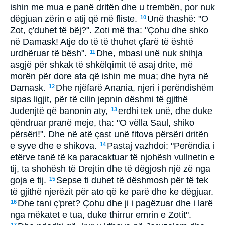
ishin me mua e panë dritën dhe u trembën, por nuk
dëgjuan zërin e atij që më fliste.
Unë thashë: "O
10
Zot, ç'duhet të bëj?". Zoti më tha: "Çohu dhe shko
në Damask! Atje do të të thuhet çfarë të është
urdhëruar të bësh".
Dhe, mbasi unë nuk shihja
11
asgjë për shkak të shkëlqimit të asaj drite, më
morën për dore ata që ishin me mua; dhe hyra në
Damask.
Dhe njëfarë Anania, njeri i perëndishëm
12
sipas ligjit, për të cilin jepnin dëshmi të gjithë
Judenjtë që banonin aty,
erdhi tek unë, dhe duke
13
qëndruar pranë meje, tha: "O vëlla Saul, shiko
përsëri!". Dhe në atë çast unë fitova përsëri dritën
e syve dhe e shikova.
Pastaj vazhdoi: "Perëndia i
14
etërve tanë të ka paracaktuar të njohësh vullnetin e
tij, ta shohësh të Drejtin dhe të dëgjosh një zë nga
goja e tij.
Sepse ti duhet të dëshmosh për të tek
15
të gjithë njerëzit për ato që ke parë dhe ke dëgjuar.
Dhe tani ç'pret? Çohu dhe ji i pagëzuar dhe i larë
16
nga mëkatet e tua, duke thirrur emrin e Zotit".