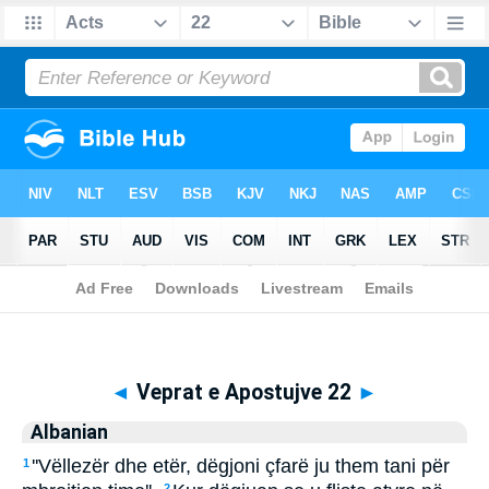
Biblia
>
Albanian
> Veprat e Apostujve 22
◄
Veprat e Apostujve 22
►
Albanian
''Vëllezër dhe etër, dëgjoni çfarë ju them tani për
1
2