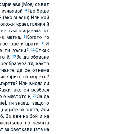
помрачава [Моя] съвет
и изявявай.
Где беше
4
 (ако знаеш) Или кой
положи краеъгълния й
ове възклицаваха от
 из матка,
Когато го
9
 лостове и врати,
И
11
те ти вълни?
Откак
12
то й,
За да обхване
13
преобразува тя, както
тивите да се отнема
 изворите на морето?
смъртта? Или видял ли
Кажи, ако си разбрал
е е мястото й,
За да
20
ие], ти знаеш, защото
щниците за снега, Или
б, За ден на бой и на
разпръсва по земята
т за светкавицата на