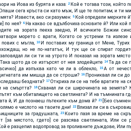
ори на Иова из бурята и каза:
Кой е тогава този, който 
2
Опаши сега кръста си като мъж, И ще те попитам; и ти м
емята? Извести, ако си разумен:
Кой определи мерките й?
5
е] по нея?
На какво се вдълбочиха основите й? Или кой 
6
здите на зората пееха заедно, И всичките Божии син
 затвори морето с врати, Когато се устреми та излезе
о пових с мъгла,
И поставих му граница от Мене, Турих
10
охождаш, но не по-нататък, И тук ще се спират горди
 заповядал ли си ти на утрото И показал на зората място
 Така щото да се изтърсят от нея злодейците
Та да се 
14
[всичко] да изпъква като че ли в облекло,
А от нечес
15
здигнатата им мишца да се строши?
Прониквал ли си до
16
изследваш бездната?
Откриха ли се на тебе вратите на 
17
и на смъртта?
Схванал ли си широчината на земята? 
18
 пътят към обиталището на светлината? И на тъмнината гд
ата й, И да познаеш пътеките към дома й?
[Без съмнен
21
 голямо е числото на твоите дни!
Влизал ли си в съкрови
22
вищниците за градушката,
Които пазя за време на скръ
23
т [за мястото, гдето] се разсява светлината, Или се 
ой е разцепил водопровод за проливните дъждове, Или пъ