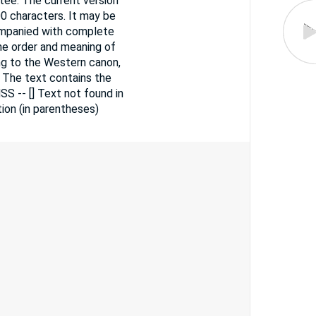
tee. The current version
0 characters. It may be
companied with complete
the order and meaning of
ng to the Western canon,
. The text contains the
SS -- [] Text not found in
ion (in parentheses)