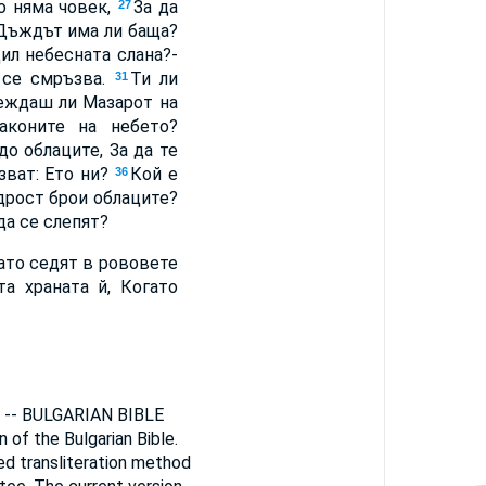
о няма човек,
За да
27
Дъждът има ли баща?
ил небесната слана?-
 се смръзва.
Ти ли
31
еждаш ли Мазарот на
аконите на небето?
до облаците, За да те
зват: Ето ни?
Кой е
36
дрост брои облаците?
да се слепят?
ато седят в рововете
та храната й, Когато
n) -- BULGARIAN BIBLE
n of the Bulgarian Bible.
ied transliteration method