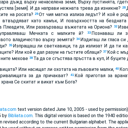
кара дъжд върху ненаселена земя, Върху пустинята, гдет
устяла [земя]. И да направи нежната трева да изникне?
28
ките на росата?
От чия матка излиза ледът? И кой е род
29
се втвърдяват като камък, И повърхността на бездната
а Плеадите, Или развързваш въжетата на Ориона?
Изв
32
управляваш Мечката с малките й?
Познаваш ли з
33
овото владичество върху земята?
Издигаш ли гласа си 
34
оди?
Изпращаш ли светкавици, та да излизат И да ти ка
35
аците? Или кой е дал разум на гъстите облаци?
Кой с мъ
37
сните мехове
Та да се сгъстява пръстта в куп, И буците 
38
ъвицата? Или насищат ли охотата на лъвовите малки,
Ког
40
скривалищата за да причакват?
Кой приготвя за врана
41
 храна Се скитат и викат към Бога?
iata.com
text version dated June 10, 2005 - used by permissio
5 by
Bibliata.com
. This digital version is based on the 1940 editio
n revised according to the current Bulgarian alphabet. The appl