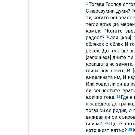
Тогава Господ отгов
1
С неразумни думи?
3
ти, когато основах з
тегли връв [за мерен
камък,
Когато зве
7
радост?
Или [кой]
8
облякох с облак И г
рекох: До тук ще д
[започнаха] дните ти
краищата на земята,
глина под печат, И 
виделината им, И и
Или ходил ли си да 
си сенчестите врат
всичко това.
Где е
19
я заведеш до границ
тогаз си се родил, И
виждал ли си съкро
война?
Що е пътя
24
източният вятър?
К
25