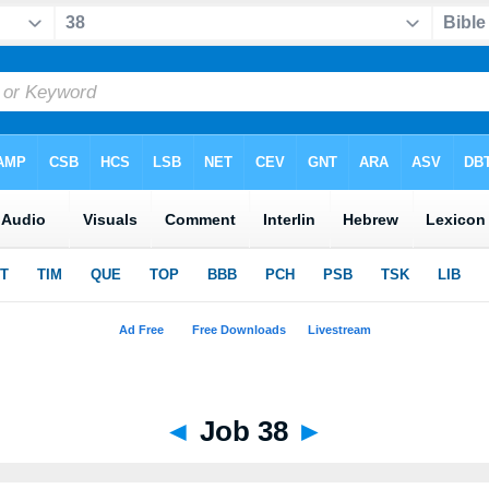
◄
Job 38
►