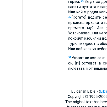
гърма,
За да се до
26
насити пустата и зап
Или кой е родил кап
[Когато] водите 
30
връзваш връзките н
времето му? Или 
Установяваш ли нег
покрият изобилни в
турил мъдрост в обл
Или кой излива небе
Улавят ли лов за л
39
си, [И] остават в 
пилетата й от нямане
Bulgarian Bible - (
Bibl
Copyright © 1995-200
The original text has bee