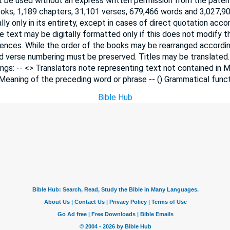
 be used without an express written permission from the paten
ooks, 1,189 chapters, 31,101 verses, 679,466 words and 3,027,90
lly only in its entirety, except in cases of direct quotation ac
he text may be digitally formatted only if this does not modify 
ences. While the order of the books may be rearranged accordi
nd verse numbering must be preserved. Titles may be translated
ngs: -- <> Translators note representing text not contained in M
 Meaning of the preceding word or phrase -- () Grammatical funct
Bible Hub