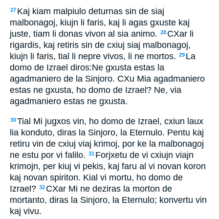
Kaj kiam malpiulo deturnas sin de siaj
27
malbonagoj, kiujn li faris, kaj li agas gxuste kaj
juste, tiam li donas vivon al sia animo.
CXar li
28
rigardis, kaj retiris sin de cxiuj siaj malbonagoj,
kiujn li faris, tial li nepre vivos, li ne mortos.
La
29
domo de Izrael diros:Ne gxusta estas la
agadmaniero de la Sinjoro. CXu Mia agadmaniero
estas ne gxusta, ho domo de Izrael? Ne, via
agadmaniero estas ne gxusta.
Tial Mi jugxos vin, ho domo de Izrael, cxiun laux
30
lia konduto, diras la Sinjoro, la Eternulo. Pentu kaj
retiru vin de cxiuj viaj krimoj, por ke la malbonagoj
ne estu por vi falilo.
Forjxetu de vi cxiujn viajn
31
krimojn, per kiuj vi pekis, kaj faru al vi novan koron
kaj novan spiriton. Kial vi mortu, ho domo de
Izrael?
CXar Mi ne deziras la morton de
32
mortanto, diras la Sinjoro, la Eternulo; konvertu vin
kaj vivu.