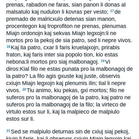
prenas, rabadon ne faras, sian panon li donas al
malsatulo kaj nudulon li kovras per vesto;
de
17
premado de malricxulo detenas sian manon,
procentegon kaj troprofiton ne prenas, plenumas
Miajn ordonojn kaj sekvas Miajn legxojn:li ne
mortos pro la pekoj de sia patro, sed li nepre vivos.
Kaj lia patro, cxar li faris kruelajxojn, prirabis
18
fraton, kaj faris inter sia popolo tion, kio estas
nebona:li mortos pro siaj malbonagoj.
Vi
19
diros:Kial filo ne estas punata pro la malbonagoj de
la patro? La filo agis gxuste kaj juste, observis
cxiujn Miajn legxojn kaj plenumis ilin; tial li nepre
vivos.
Tiu animo, kiu pekas, gxi mortos; filo ne
20
suferos pro la malbonagoj de la patro, kaj patro ne
suferos pro la malbonagoj de la filo; la virteco de
virtulo estos sur li, kaj la malpieco de malpiulo
estos sur li.
Sed se malpiulo deturnas sin de cxiuj siaj pekoj,
21
kiujn li faris, kaj li observos cxiujn Miajn legxojn kaj