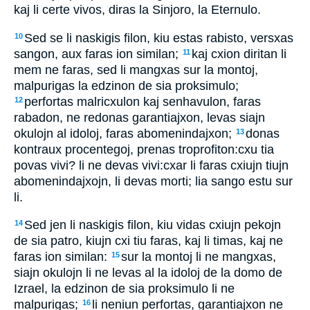
kaj li certe vivos, diras la Sinjoro, la Eternulo.
Sed se li naskigis filon, kiu estas rabisto, versxas
10
sangon, aux faras ion similan;
kaj cxion diritan li
11
mem ne faras, sed li mangxas sur la montoj,
malpurigas la edzinon de sia proksimulo;
perfortas malricxulon kaj senhavulon, faras
12
rabadon, ne redonas garantiajxon, levas siajn
okulojn al idoloj, faras abomenindajxon;
donas
13
kontraux procentegoj, prenas troprofiton:cxu tia
povas vivi? li ne devas vivi:cxar li faras cxiujn tiujn
abomenindajxojn, li devas morti; lia sango estu sur
li.
Sed jen li naskigis filon, kiu vidas cxiujn pekojn
14
de sia patro, kiujn cxi tiu faras, kaj li timas, kaj ne
faras ion similan:
sur la montoj li ne mangxas,
15
siajn okulojn li ne levas al la idoloj de la domo de
Izrael, la edzinon de sia proksimulo li ne
malpurigas;
li neniun perfortas, garantiajxon ne
16