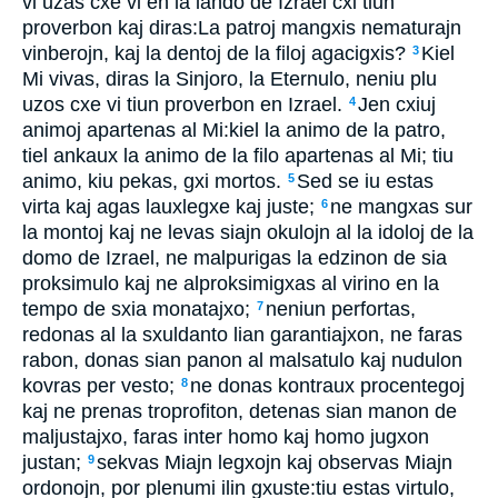
vi uzas cxe vi en la lando de Izrael cxi tiun
proverbon kaj diras:La patroj mangxis nematurajn
vinberojn, kaj la dentoj de la filoj agacigxis?
Kiel
3
Mi vivas, diras la Sinjoro, la Eternulo, neniu plu
uzos cxe vi tiun proverbon en Izrael.
Jen cxiuj
4
animoj apartenas al Mi:kiel la animo de la patro,
tiel ankaux la animo de la filo apartenas al Mi; tiu
animo, kiu pekas, gxi mortos.
Sed se iu estas
5
virta kaj agas lauxlegxe kaj juste;
ne mangxas sur
6
la montoj kaj ne levas siajn okulojn al la idoloj de la
domo de Izrael, ne malpurigas la edzinon de sia
proksimulo kaj ne alproksimigxas al virino en la
tempo de sxia monatajxo;
neniun perfortas,
7
redonas al la sxuldanto lian garantiajxon, ne faras
rabon, donas sian panon al malsatulo kaj nudulon
kovras per vesto;
ne donas kontraux procentegoj
8
kaj ne prenas troprofiton, detenas sian manon de
maljustajxo, faras inter homo kaj homo jugxon
justan;
sekvas Miajn legxojn kaj observas Miajn
9
ordonojn, por plenumi ilin gxuste:tiu estas virtulo,