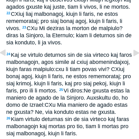
agados gxuste kaj juste, tiam li vivos, li ne mortos.
CXiuj liaj malbonagoj, kiujn li faris, ne estos
22
rememorataj; pro siaj bonaj agoj, kiujn li faris, li
vivos.
CXu Mi deziras la morton de malpiulo?
23
diras la Sinjoro, la Eternulo; kiam li deturnos sin de
sia konduto, li ja vivos.
Kaj se virtulo deturnos sin de sia virteco kaj faros
24
malbonagojn, agos simile al cxiuj abomenindajxoj,
kiujn faras malpiulo:cxu li tiam povas vivi? CXiuj
bonaj agoj, kiujn li faris, ne estos rememorataj; pro
siaj krimoj, kiujn li faris, kaj pro siaj pekoj, kiujn li
faris, pro ili li mortos.
Vi diros:Ne gxusta estas la
25
maniero de agado de la Sinjoro. Auxskultu do, ho
domo de Izrael:CXu Mia maniero de agado estas
ne gxusta? Ne, via konduto estas ne gxusta.
Kiam virtulo deturnas sin de sia virteco kaj faras
26
malbonagojn kaj mortas pro tio, tiam li mortas pro
siaj malbonagoj, kiujn li faris.