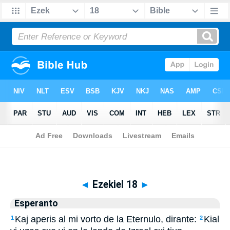
Biblia
>
Esperanto
> Ezekiel 18
◄
Ezekiel 18
►
Esperanto
Kaj aperis al mi vorto de la Eternulo, dirante:
Kial
1
2