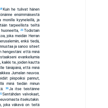
Kuin he tulivat hänen
18
tykönänne ensimmäisestä
monilla kyyneleillä, ja
ään tarpeellista teiltä
ne huoneelta,
Todistain
21
skoa, joka meidän Herran
rusalemiin, enkä tiedä,
nnustaa ja sanoo siteet
on hengestäni: että minä
distaakseni evankeliumia
 kaikki te, joiden kautta
lle tänäpänä, että minä
 kaikkea Jumalan neuvoa.
idät piispoiksi pannut,
illä minä tiedän minun
tä.
Ja itse teistänne
30
Sentähden valvokaat,
31
 neuvomasta itsekutakin.
, joka väkevä on teitä