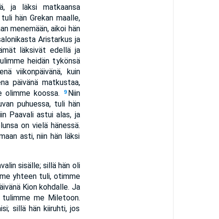
tä, ja läksi matkaansa
 tuli hän Grekan maalle,
riaan menemään, aikoi hän
alonikasta Aristarkus ja
ämät läksivät edellä ja
 tulimme heidän tykönsä
nä viikonpäivänä, kuin
sena päivänä matkustaa,
 me olimme koossa.
Niin
9
uvan puhuessa, tuli hän
iin Paavali astui alas, ja
ielunsa on vielä hänessä.
maan asti, niin hän läksi
n sisälle; sillä hän oli
me yhteen tuli, otimme
ivänä Kion kohdalle. Ja
n tulimme me Miletoon.
; sillä hän kiiruhti, jos