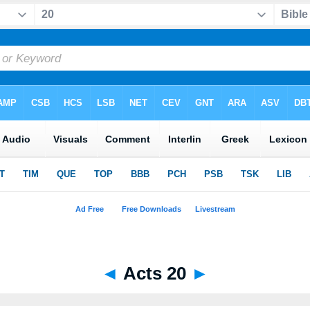
◄
Acts 20
►