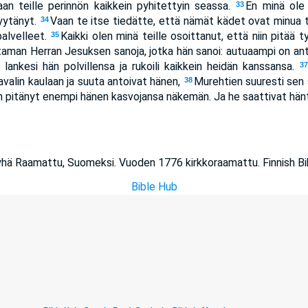
an teille perinnön kaikkein pyhitettyin seassa.
En minä ole
33
pyytänyt.
Vaan te itse tiedätte, että nämät kädet ovat minua tar
34
palvelleet.
Kaikki olen minä teille osoittanut, että niin pitää 
35
taman Herran Jesuksen sanoja, jotka hän sanoi: autuaampi on ant
 lankesi hän polvillensa ja rukoili kaikkein heidän kanssansa.
37
aavalin kaulaan ja suuta antoivat hänen,
Murehtien suuresti sen 
38
än pitänyt enempi hänen kasvojansa näkemän. Ja he saattivat hän
Pyhä Raamattu, Suomeksi. Vuoden 1776 kirkkoraamattu. Finnish Bib
Bible Hub