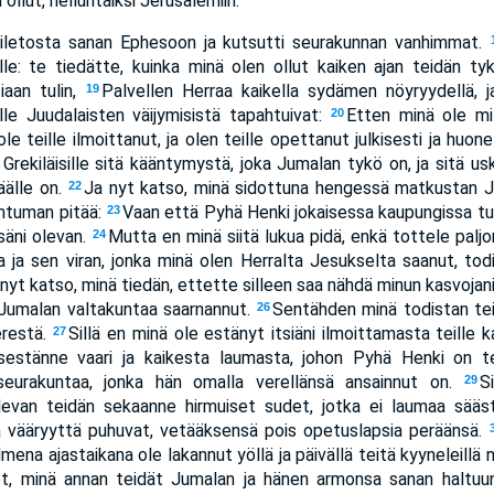
 ollut, helluntaiksi Jerusalemiin.
iletosta sanan Ephesoon ja kutsutti seurakunnan vanhimmat.
lle: te tiedätte, kuinka minä olen ollut kaiken ajan teidän 
iaan tulin,
Palvellen Herraa kaikella sydämen nöyryydellä, ja 
19
ulle Juudalaisten väijymisistä tapahtuivat:
Etten minä ole mit
20
ole teille ilmoittanut, ja olen teille opettanut julkisesti ja huo
 Grekiläisille sitä kääntymystä, joka Jumalan tykö on, ja sitä u
äälle on.
Ja nyt katso, minä sidottuna hengessä matkustan Je
22
ahtuman pitää:
Vaan että Pyhä Henki jokaisessa kaupungissa tu
23
säni olevan.
Mutta en minä siitä lukua pidä, enkä tottele palj
24
lla ja sen viran, jonka minä olen Herralta Jesukselta saanut, to
nyt katso, minä tiedän, ettette silleen saa nähdä minun kasvojani,
 Jumalan valtakuntaa saarnannut.
Sentähden minä todistan tei
26
erestä.
Sillä en minä ole estänyt itsiäni ilmoittamasta teille
27
tsestänne vaari ja kaikesta laumasta, johon Pyhä Henki on te
eurakuntaa, jonka hän omalla verellänsä ansainnut on.
S
29
ulevan teidän sekaanne hirmuiset sudet, jotka ei laumaa sääs
a vääryyttä puhuvat, vetääksensä pois opetuslapsia peräänsä.
mena ajastaikana ole lakannut yöllä ja päivällä teitä kyyneleillä
jet, minä annan teidät Jumalan ja hänen armonsa sanan haltuun