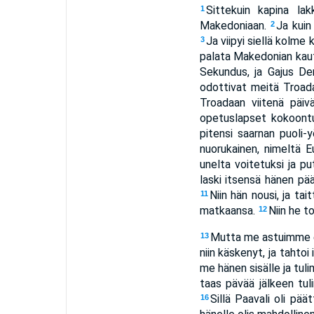
Sittekuin kapina la
1
Makedoniaan.
Ja kuin
2
Ja viipyi siellä kolme
3
palata Makedonian kau
Sekundus, ja Gajus De
odottivat meitä Troad
Troadaan viitenä päiv
opetuslapset kokoontui
pitensi saarnan puoli-
nuorukainen, nimeltä E
unelta voitetuksi ja pu
laski itsensä hänen pääl
Niin hän nousi, ja tai
11
matkaansa.
Niin he t
12
Mutta me astuimme ede
13
niin käskenyt, ja taht
me hänen sisälle ja tu
taas pävää jälkeen tu
Sillä Paavali oli päät
16