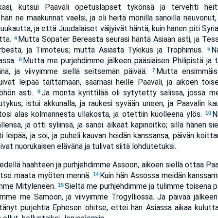
kkasi, kutsui Paavali opetuslapset tykönsä ja tervehti hei
 hän ne maakunnat vaelsi, ja oli heitä monilla sanoilla neuvonut,
 kuukautta, ja että Juudalaiset väijyivät häntä, kuin hänen piti Sy
tta.
Mutta Sopater Bereasta seurasi häntä Asiaan asti, ja Tess
4
rbestä, ja Timoteus; mutta Asiasta Tykikus ja Trophimus.
N
5
assa.
Mutta me purjehdimme jälkeen pääsiäisen Philipistä ja
6
änä, ja viivyimme siellä seitsemän päivää.
Mutta ensimmäise
7
vat leipää taittamaan, saarnasi heille Paavali, ja aikoen toi
yöhön asti.
Ja monta kynttilää oli sytytetty salissa, jossa
8
utykus, istui akkunalla, ja raukesi syvään uneen, ja Paavalin ka
tosi alas kolmannesta ullakosta, ja otettiin kuolleena ylös.
N
10
lensä, ja otti syliinsä, ja sanoi: älkäät kapinoitko; sillä hänen s
tti leipää, ja söi, ja puheli kauvan heidän kanssansa, päivän koitta
oivat nuorukaisen elävänä ja tulivat siitä lohdutetuksi.
llä haahteen ja purhjehdimme Assoon, aikoen siellä ottaa Paavali
oi itse maata myöten mennä.
Kuin hän Assossa meidän kanssam
14
limme Mityleneen.
Sieltä me purhjehdimme ja tulimme toisena pä
15
limme me Samoon, ja viivyimme Trogylliossa. Ja päivää jälkee
tänyt purjehtia Epheson ohitse, ettei hän Asiassa aikaa kuluttaisi