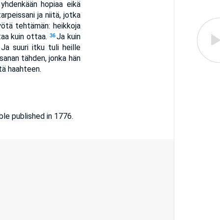
 yhdenkään hopiaa eikä
peissani ja niitä, jotka
työtä tehtämän: heikkoja
aa kuin ottaa.
Ja kuin
36
Ja suuri itku tuli heille
sanan tähden, jonka hän
tä haahteen.
le published in 1776.