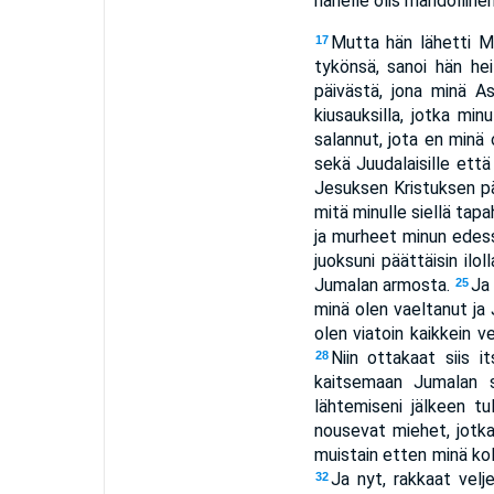
hänelle olis mahdollinen
Mutta hän lähetti M
17
tykönsä, sanoi hän hei
päivästä, jona minä As
kiusauksilla, jotka min
salannut, jota en minä 
sekä Juudalaisille että
Jesuksen Kristuksen p
mitä minulle siellä tap
ja murheet minun edes
juoksuni päättäisin ilo
Jumalan armosta.
Ja 
25
minä olen vaeltanut ja
olen viatoin kaikkein v
Niin ottakaat siis i
28
kaitsemaan Jumalan s
lähtemiseni jälkeen t
nousevat miehet, jotk
muistain etten minä kol
Ja nyt, rakkaat vel
32