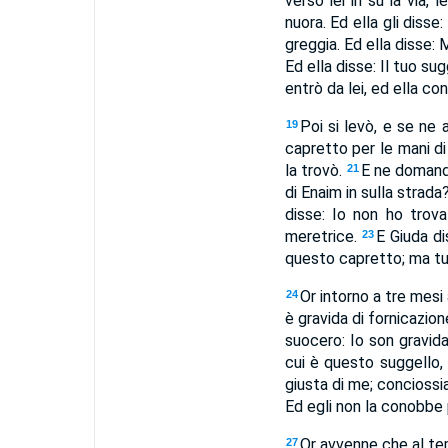
verso lei in su la via,
nuora. Ed ella gli diss
greggia. Ed ella disse:
Ed ella disse: Il tuo su
entrò da lei, ed ella con
Poi si levò, e se ne a
19
capretto per le mani di 
la trovò.
E ne domandò
21
di Enaim in sulla strada
disse: Io non ho trov
meretrice.
E Giuda di
23
questo capretto; ma tu 
Or intorno a tre mesi
24
è gravida di fornicazion
suocero: Io son gravid
cui è questo suggello
giusta di me; conciossia
Ed egli non la conobbe p
Or avvenne che al tem
27