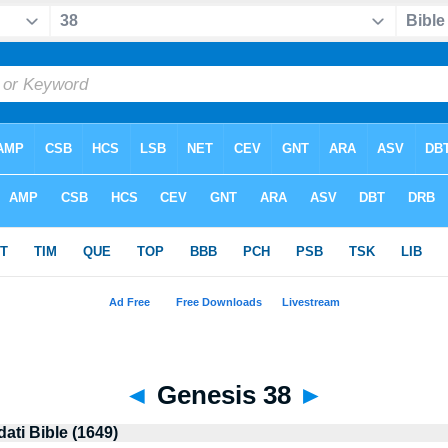
◄
Genesis 38
►
dati Bible (1649)