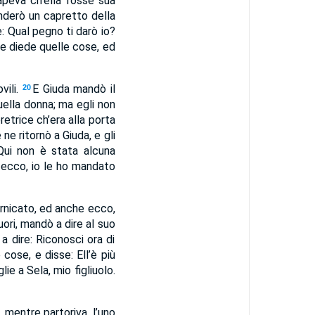
sapeva ch’ella fosse sua
anderò un capretto della
e: Qual pegno ti darò io?
 le diede quelle cose, ed
vili.
E Giuda mandò il
20
quella donna; ma egli non
etrice ch’era alla porta
 ne ritornò a Giuda, e gli
Qui non è stata alcuna
: ecco, io le ho mandato
ornicato, ed anche ecco,
ri, mandò a dire al suo
 dire: Riconosci ora di
cose, e disse: Ell’è più
ie a Sela, mio figliuolo.
, mentre partoriva, l’uno