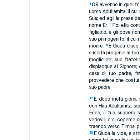
OR avvenne in quel tem
1
uomo Adullamita, il cui
Sua; ed egli la prese pe
nome Er.
Poi ella con
4
figliuolo, e gli pose no
suo primogenito, il cu
morire.
E Giuda disse 
8
suscita progenie al tuo
moglie del suo fratell
dispiacque al Signore; 
casa di tuo padre, fin
provvedere che costui 
suo padre.
E, dopo molti giorni, 
12
con Hira Adullamita, su
Ecco, il tuo suocero 
vedovili, e si coperse d
traendo verso Timna; p
E Giuda la vide, e st
15