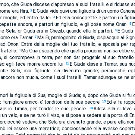
po, che Giuda discese d’appresso a’ suoi fratelli, e si ridusse ad
 nome era Hira.
E Giuda vide quivi una figliuola di un uomo Canan
2
r moglie, ed entrò da lei.
Ed ella concepette e partorì un figliu
3
cepette ancora, e partorì un figliuolo, e gli pose nome Onan.
E
5
me Sela; or Giuda era in Chezib, quando ella lo partorì.
E Giuda 
6
i nome era Tamar.
Ma Er, primogenito di Giuda, dispiacque al Sign
7
ad Onon: Entra dalla moglie del tuo fratello, e sposala per rag
 fratello.
Ma Onan, sapendo che quella progenie non sarebbe su
9
o, si corrompeva in terra, per non dar progenie al suo fratello
ed egli fece morire ancora lui.
E Giuda disse a Tamar, sua nu
11
chè Sela, mio figliuolo, sia divenuto grande; perciocchè egl
ancora non muoia, come i suoi fratelli. Tamar adunque se ne an
morì la figliuola di Sua, moglie di Giuda; e, dopo che Giuda si fu 
o famigliare amico, a’ tonditori delle sue pecore.
Ed e’ fu rapp
13
sale in Timna, per tonder le sue pecore.
Allora ella si levò 
14
i un velo, e se ne turò il viso, e si pose a sedere alla porta di Ena
erciocchè vedeva che Sela era divenuto grande, e pure ella non g
imò lei essere una meretrice; conciossiachè ella avesse coperto