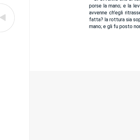
porse la mano; e la lev
avvenne ch’egli ritrass
fatta? la rottura sia so
mano; e gli fu posto no