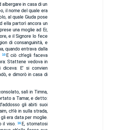
 albergare in casa di un
eo, il nome del quale era
olo, al quale Giuda pose
d ella partorì ancora un
prese una moglie ad Er,
ore, e il Signore lo fece
ion di consanguinità, e
a, quando entrava dalla
.
E ciò ch’egli faceva
10
ora: Stattene vedova in
i diceva: E’ si convien
dò, e dimorò in casa di
consolato, salì in Timna,
ortato a Tamar, e detto:
d’addosso gli abiti suoi
im, ch’è in sulla strada,
li era data per moglie.
 il viso.
E, stornatosi
16