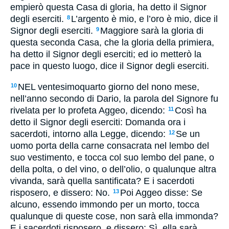
empierò questa Casa di gloria, ha detto il Signor
degli eserciti.
L’argento è mio, e l’oro è mio, dice il
8
Signor degli eserciti.
Maggiore sarà la gloria di
9
questa seconda Casa, che la gloria della primiera,
ha detto il Signor degli eserciti; ed io metterò la
pace in questo luogo, dice il Signor degli eserciti.
NEL ventesimoquarto giorno del nono mese,
10
nell’anno secondo di Dario, la parola del Signore fu
rivelata per lo profeta Aggeo, dicendo:
Così ha
11
detto il Signor degli eserciti: Domanda ora i
sacerdoti, intorno alla Legge, dicendo:
Se un
12
uomo porta della carne consacrata nel lembo del
suo vestimento, e tocca col suo lembo del pane, o
della polta, o del vino, o dell’olio, o qualunque altra
vivanda, sarà quella santificata? E i sacerdoti
risposero, e dissero: No.
Poi Aggeo disse: Se
13
alcuno, essendo immondo per un morto, tocca
qualunque di queste cose, non sarà ella immonda?
E i sacerdoti risposero, e dissero: Sì, ella sarà