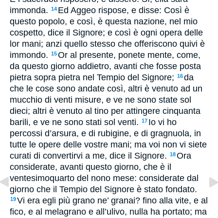
immonda.
Ed Aggeo rispose, e disse: Così è
14
questo popolo, e così, è questa nazione, nel mio
cospetto, dice il Signore; e così è ogni opera delle
lor mani; anzi quello stesso che offeriscono quivi è
immondo.
Or al presente, ponete mente, come,
15
da questo giorno addietro, avanti che fosse posta
pietra sopra pietra nel Tempio del Signore;
da
16
che le cose sono andate così, altri è venuto ad un
mucchio di venti misure, e ve ne sono state sol
dieci; altri è venuto al tino per attingere cinquanta
barili, e ve ne sono stati sol venti.
Io vi ho
17
percossi d’arsura, e di rubigine, e di gragnuola, in
tutte le opere delle vostre mani; ma voi non vi siete
curati di convertirvi a me, dice il Signore.
Ora
18
considerate, avanti questo giorno, che è il
ventesimoquarto del nono mese: considerate dal
giorno che il Tempio del Signore è stato fondato.
Vi era egli più grano ne’ granai? fino alla vite, e al
19
fico, e al melagrano e all’ulivo, nulla ha portato; ma