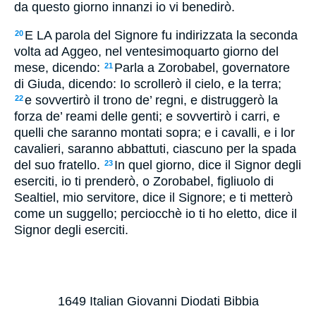
da questo giorno innanzi io vi benedirò.
E LA parola del Signore fu indirizzata la seconda
20
volta ad Aggeo, nel ventesimoquarto giorno del
mese, dicendo:
Parla a Zorobabel, governatore
21
di Giuda, dicendo: Io scrollerò il cielo, e la terra;
e sovvertirò il trono de’ regni, e distruggerò la
22
forza de’ reami delle genti; e sovvertirò i carri, e
quelli che saranno montati sopra; e i cavalli, e i lor
cavalieri, saranno abbattuti, ciascuno per la spada
del suo fratello.
In quel giorno, dice il Signor degli
23
eserciti, io ti prenderò, o Zorobabel, figliuolo di
Sealtiel, mio servitore, dice il Signore; e ti metterò
come un suggello; perciocchè io ti ho eletto, dice il
Signor degli eserciti.
1649 Italian Giovanni Diodati Bibbia