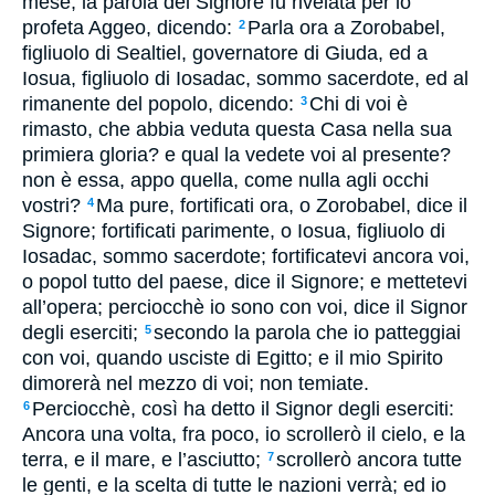
mese, la parola del Signore fu rivelata per lo
profeta Aggeo, dicendo:
Parla ora a Zorobabel,
2
figliuolo di Sealtiel, governatore di Giuda, ed a
Iosua, figliuolo di Iosadac, sommo sacerdote, ed al
rimanente del popolo, dicendo:
Chi di voi è
3
rimasto, che abbia veduta questa Casa nella sua
primiera gloria? e qual la vedete voi al presente?
non è essa, appo quella, come nulla agli occhi
vostri?
Ma pure, fortificati ora, o Zorobabel, dice il
4
Signore; fortificati parimente, o Iosua, figliuolo di
Iosadac, sommo sacerdote; fortificatevi ancora voi,
o popol tutto del paese, dice il Signore; e mettetevi
all’opera; perciocchè io sono con voi, dice il Signor
degli eserciti;
secondo la parola che io patteggiai
5
con voi, quando usciste di Egitto; e il mio Spirito
dimorerà nel mezzo di voi; non temiate.
Perciocchè, così ha detto il Signor degli eserciti:
6
Ancora una volta, fra poco, io scrollerò il cielo, e la
terra, e il mare, e l’asciutto;
scrollerò ancora tutte
7
le genti, e la scelta di tutte le nazioni verrà; ed io