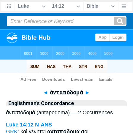
Bible
>
Strong's
> Greek
◄
ἀνταπόδομά
►
Englishman's Concordance
ἀνταπόδομά (antapodoma) — 2 Occurrences
Luke 14:12
N-ANS
GRK:
καὶ γένηται
ἀνταπόδομά
σοι