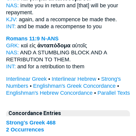
NAS:
invite you in return
and [that] will be your
repayment.
KJV:
again, and
a recompence
be made thee.
INT:
and be made
a recompense
to you
Romans 11:9
N-ANS
GRK:
καὶ εἰς
ἀνταπόδομα
αὐτοῖς
NAS:
AND A STUMBLING BLOCK
AND A
RETRIBUTION
TO THEM.
INT:
and for
a retribution
to them
Interlinear Greek
•
Interlinear Hebrew
•
Strong's
Numbers
•
Englishman's Greek Concordance
•
Englishman's Hebrew Concordance
•
Parallel Texts
Concordance Entries
Strong's Greek 468
2 Occurrences