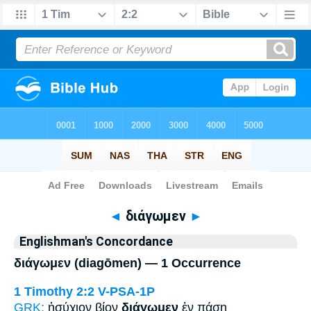
Bible
>
Strong's
> Greek
◄
διάγωμεν
►
Englishman's Concordance
διάγωμεν (diagōmen) — 1 Occurrence
1 Timothy 2:2
V-PSA-1P
GRK:
ἡσύχιον βίον
διάγωμεν
ἐν πάσῃ