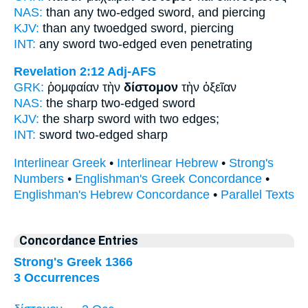
NAS:
than any
two-edged
sword, and piercing
KJV:
than any
twoedged
sword, piercing
INT:
any sword
two-edged
even penetrating
Revelation 2:12
Adj-AFS
GRK:
ῥομφαίαν τὴν
δίστομον
τὴν ὀξεῖαν
NAS:
the sharp
two-edged
sword
KJV:
the sharp sword
with two edges;
INT:
sword
two-edged
sharp
Interlinear Greek
•
Interlinear Hebrew
•
Strong's
Numbers
•
Englishman's Greek Concordance
•
Englishman's Hebrew Concordance
•
Parallel Texts
Concordance Entries
Strong's Greek 1366
3 Occurrences