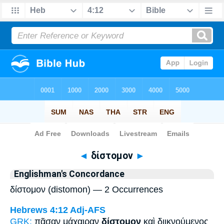
Bible
>
Strong's
> Greek
◄
δίστομον
►
Englishman's Concordance
δίστομον (distomon) — 2 Occurrences
Hebrews 4:12
Adj-AFS
GRK:
πᾶσαν μάχαιραν
δίστομον
καὶ διικνούμενος