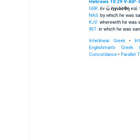
Hebrews 10:29
V-AIP-
GRK:
ἐν ᾧ
ἡγιάσθη
καὶ 
NAS:
by which
he was sa
KJV:
wherewith
he was s
INT:
in which
he was san
Interlinear Greek
•
In
Englishman's Greek 
Concordance
•
Parallel 