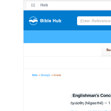
Bible
>
Strong's
> Greek
Englishman's Conc
ἡγιάσθη (hēgiasthē) — 1