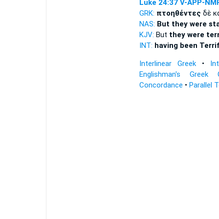
Luke 24:37
V-APP-NM
GRK:
πτοηθέντες
δὲ κ
NAS:
But they were sta
KJV:
But
they were terr
INT:
having been Terri
Interlinear Greek
•
In
Englishman's Greek 
Concordance
•
Parallel 