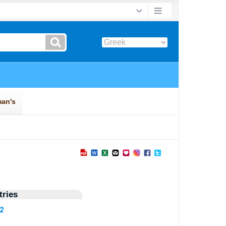
ries
22