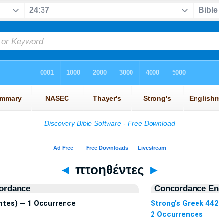
◄
πτοηθέντες
►
ordance
Concordance Ent
tes) — 1 Occurrence
Strong's Greek 44
2 Occurrences