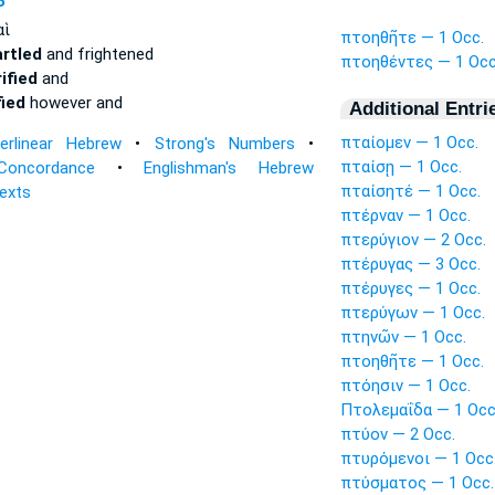
P
αὶ
πτοηθῆτε — 1 Occ.
rtled
and frightened
πτοηθέντες — 1 Occ
ified
and
fied
however and
Additional Entri
πταίομεν — 1 Occ.
terlinear Hebrew
•
Strong's Numbers
•
πταίσῃ — 1 Occ.
Concordance
•
Englishman's Hebrew
πταίσητέ — 1 Occ.
Texts
πτέρναν — 1 Occ.
πτερύγιον — 2 Occ.
πτέρυγας — 3 Occ.
πτέρυγες — 1 Occ.
πτερύγων — 1 Occ.
πτηνῶν — 1 Occ.
πτοηθῆτε — 1 Occ.
πτόησιν — 1 Occ.
Πτολεμαΐδα — 1 Occ
πτύον — 2 Occ.
πτυρόμενοι — 1 Occ
πτύσματος — 1 Occ.