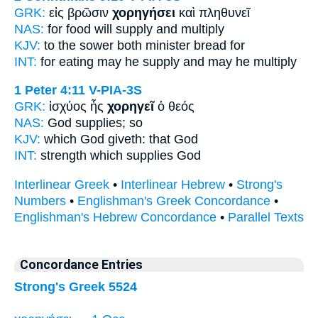
GRK:
εἰς βρῶσιν
χορηγήσει
καὶ πληθυνεῖ
NAS:
for food
will supply
and multiply
KJV:
to the sower both
minister
bread for
INT:
for eating
may he supply
and may he multiply
1 Peter 4:11
V-PIA-3S
GRK:
ἰσχύος ἧς
χορηγεῖ
ὁ θεός
NAS:
God
supplies;
so
KJV:
which God
giveth:
that God
INT:
strength which
supplies
God
Interlinear Greek
•
Interlinear Hebrew
•
Strong's
Numbers
•
Englishman's Greek Concordance
•
Englishman's Hebrew Concordance
•
Parallel Texts
Concordance Entries
Strong's Greek 5524