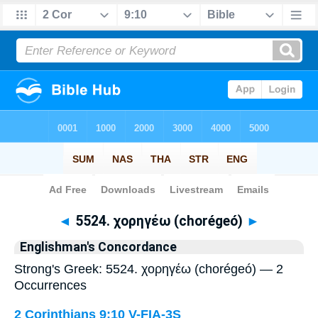
Bible
>
Strong's
> Greek
◄
5524. χορηγέω (chorégeó)
►
Englishman's Concordance
Strong's Greek: 5524. χορηγέω (chorégeó) — 2
Occurrences
2 Corinthians 9:10
V-FIA-3S