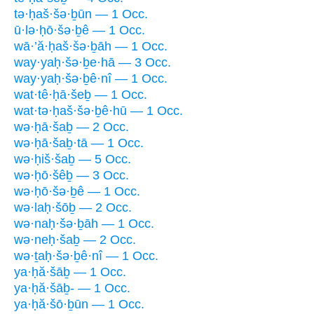
tə·ḥaš·šə·ḇūn — 1 Occ.
ū·lə·ḥō·šə·ḇê — 1 Occ.
wā·’ă·ḥaš·šə·ḇāh — 1 Occ.
way·yaḥ·šə·ḇe·hā — 3 Occ.
way·yaḥ·šə·ḇê·nî — 1 Occ.
wat·tê·ḥā·šeḇ — 1 Occ.
wat·tə·ḥaš·šə·ḇê·hū — 1 Occ.
wə·ḥā·šaḇ — 2 Occ.
wə·ḥā·šaḇ·tā — 1 Occ.
wə·ḥiš·šaḇ — 5 Occ.
wə·ḥō·šêḇ — 3 Occ.
wə·ḥō·šə·ḇê — 1 Occ.
wə·laḥ·šōḇ — 2 Occ.
wə·naḥ·šə·ḇāh — 1 Occ.
wə·neḥ·šaḇ — 2 Occ.
wə·ṯaḥ·šə·ḇê·nî — 1 Occ.
ya·ḥă·šāḇ — 1 Occ.
ya·ḥă·šāḇ- — 1 Occ.
ya·ḥă·šō·ḇūn — 1 Occ.