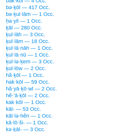
bak·kōl — 4 Occ.
bə·ḵōl — 417 Occ.
bə·ḵul·lām — 1 Occ.
ḥa·yil — 1 Occ.
ḵāl — 280 Occ.
ḵul·lāh — 3 Occ.
ḵul·lām — 18 Occ.
ḵul·lā·nāh — 1 Occ.
ḵul·lā·nū — 1 Occ.
ḵul·lə·ḵem — 3 Occ.
ḵul·lōw — 2 Occ.
hă·ḵōl — 1 Occ.
hak·kōl — 59 Occ.
hă·yā·ḵō·wl — 2 Occ.
hê·’ā·ḵōl — 2 Occ.
kak·kōl — 1 Occ.
kāl- — 53 Occ.
kāl·lə·hên — 1 Occ.
kā·lō·ši- — 1 Occ.
kə·ḵāl- — 3 Occ.