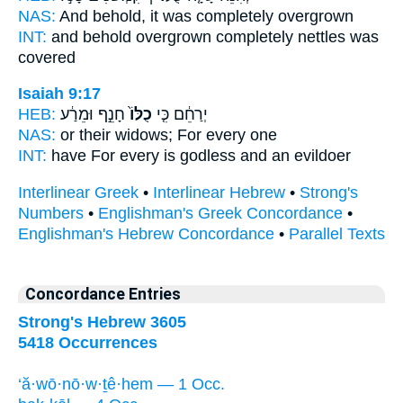
NAS:
And behold,
it was completely
overgrown
INT:
and behold overgrown
completely
nettles was
covered
Isaiah 9:17
HEB:
חָנֵ֣ף וּמֵרַ֔ע
כֻלּוֹ֙
יְרַחֵ֔ם כִּ֤י
NAS:
or their widows;
For every
one
INT:
have For
every
is godless and an evildoer
Interlinear Greek
•
Interlinear Hebrew
•
Strong's
Numbers
•
Englishman's Greek Concordance
•
Englishman's Hebrew Concordance
•
Parallel Texts
Concordance Entries
Strong's Hebrew 3605
5418 Occurrences
‘ă·wō·nō·w·ṯê·hem — 1 Occ.