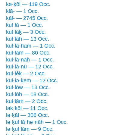
kə·ḵōl — 119 Occ.
klā- — 1 Occ.
kāl- — 2745 Occ.
kul·lā — 1 Occ.
kul·lāḵ — 3 Occ.
kul·lāh — 13 Occ.
kul·lā·ham — 1 Occ.
kul·lām — 80 Occ.
kul·lā·nāh — 1 Occ.
kul·lā·nū — 12 Occ.
kul·lêḵ — 2 Occ.
kul·lə·ḵem — 12 Occ.
kul·lōw — 13 Occ.
kul·lōh — 18 Occ.
kul·lām — 2 Occ.
lak·kōl — 11 Occ.
lə·ḵāl — 306 Occ.
lə·ḵul·lā·hə·nāh — 1 Occ.
lə·ḵul·lām — 9 Occ.