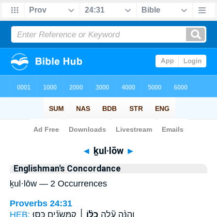
Bible
>
Strong's
> Hebrew
◄
ḵul·lōw
►
Englishman's Concordance
ḵul·lōw — 2 Occurrences
Proverbs 24:31
HEB:
קִמְּשֹׂנִ֗ים כָּסּ֣וּ
כֻלּ֨וֹ ׀
וְהִנֵּ֨ה עָ֘לָ֤ה