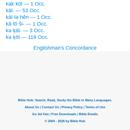
kak·kōl — 1 Occ.
kāl- — 53 Occ.
kāl·lə·hên — 1 Occ.
kā·lō·ši- — 1 Occ.
kə·ḵāl- — 3 Occ.
kə·ḵōl — 119 Occ.
Englishman's Concordance