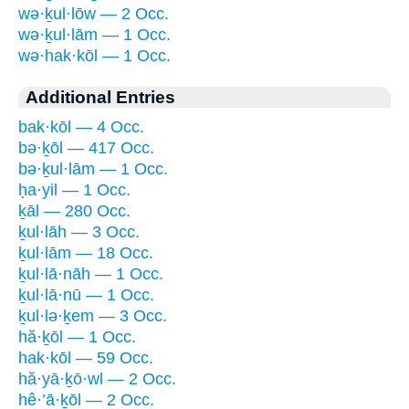
wə·ḵul·lōw — 2 Occ.
wə·ḵul·lām — 1 Occ.
wə·hak·kōl — 1 Occ.
Additional Entries
bak·kōl — 4 Occ.
bə·ḵōl — 417 Occ.
bə·ḵul·lām — 1 Occ.
ḥa·yil — 1 Occ.
ḵāl — 280 Occ.
ḵul·lāh — 3 Occ.
ḵul·lām — 18 Occ.
ḵul·lā·nāh — 1 Occ.
ḵul·lā·nū — 1 Occ.
ḵul·lə·ḵem — 3 Occ.
hă·ḵōl — 1 Occ.
hak·kōl — 59 Occ.
hă·yā·ḵō·wl — 2 Occ.
hê·’ā·ḵōl — 2 Occ.