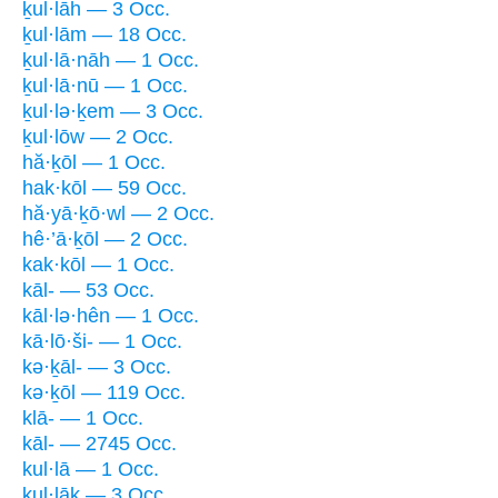
ḵul·lāh — 3 Occ.
ḵul·lām — 18 Occ.
ḵul·lā·nāh — 1 Occ.
ḵul·lā·nū — 1 Occ.
ḵul·lə·ḵem — 3 Occ.
ḵul·lōw — 2 Occ.
hă·ḵōl — 1 Occ.
hak·kōl — 59 Occ.
hă·yā·ḵō·wl — 2 Occ.
hê·’ā·ḵōl — 2 Occ.
kak·kōl — 1 Occ.
kāl- — 53 Occ.
kāl·lə·hên — 1 Occ.
kā·lō·ši- — 1 Occ.
kə·ḵāl- — 3 Occ.
kə·ḵōl — 119 Occ.
klā- — 1 Occ.
kāl- — 2745 Occ.
kul·lā — 1 Occ.
kul·lāḵ — 3 Occ.