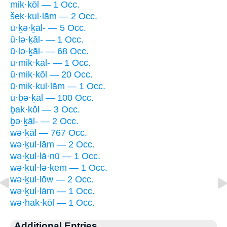
mik·kōl — 1 Occ.
šek·kul·lām — 2 Occ.
ū·ḵə·ḵāl- — 5 Occ.
ū·lə·ḵāl- — 1 Occ.
ū·lə·ḵāl- — 68 Occ.
ū·mik·kāl- — 1 Occ.
ū·mik·kōl — 20 Occ.
ū·mik·kul·lām — 1 Occ.
ū·ḇə·ḵāl — 100 Occ.
ḇak·kōl — 3 Occ.
ḇə·ḵāl- — 2 Occ.
wə·ḵāl — 767 Occ.
wə·ḵul·lām — 2 Occ.
wə·ḵul·lā·nū — 1 Occ.
wə·ḵul·lə·ḵem — 1 Occ.
wə·ḵul·lōw — 2 Occ.
wə·ḵul·lām — 1 Occ.
wə·hak·kōl — 1 Occ.
Additional Entries