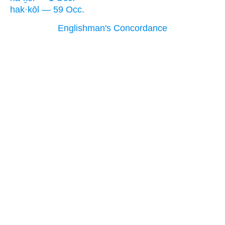
hak·kōl — 59 Occ.
Englishman's Concordance