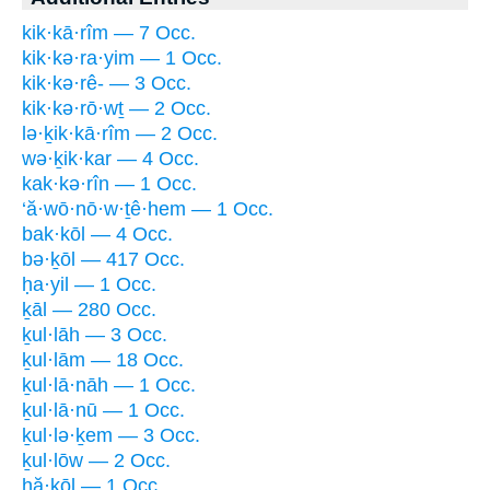
kik·kā·rîm — 7 Occ.
kik·kə·ra·yim — 1 Occ.
kik·kə·rê- — 3 Occ.
kik·kə·rō·wṯ — 2 Occ.
lə·ḵik·kā·rîm — 2 Occ.
wə·ḵik·kar — 4 Occ.
kak·kə·rîn — 1 Occ.
‘ă·wō·nō·w·ṯê·hem — 1 Occ.
bak·kōl — 4 Occ.
bə·ḵōl — 417 Occ.
ḥa·yil — 1 Occ.
ḵāl — 280 Occ.
ḵul·lāh — 3 Occ.
ḵul·lām — 18 Occ.
ḵul·lā·nāh — 1 Occ.
ḵul·lā·nū — 1 Occ.
ḵul·lə·ḵem — 3 Occ.
ḵul·lōw — 2 Occ.
hă·ḵōl — 1 Occ.