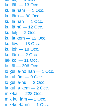
kul·lāh — 13 Occ.
kul·lā·ham — 1 Occ.
kul·lām — 80 Occ.
kul·lā·nāh — 1 Occ.
kul·lā·nū — 12 Occ.
kul·lêḵ — 2 Occ.
kul·lə·ḵem — 12 Occ.
kul·lōw — 13 Occ.
kul·lōh — 18 Occ.
kul·lām — 2 Occ.
lak·kōl — 11 Occ.
lə·ḵāl — 306 Occ.
lə·ḵul·lā·hə·nāh — 1 Occ.
lə·ḵul·lām — 9 Occ.
lə·ḵul·lā·nū — 2 Occ.
lə·ḵul·lə·ḵem — 2 Occ.
mik·kāl — 228 Occ.
mik·kul·lām — 1 Occ.
mik·kul·lā·nū — 1 Occ.