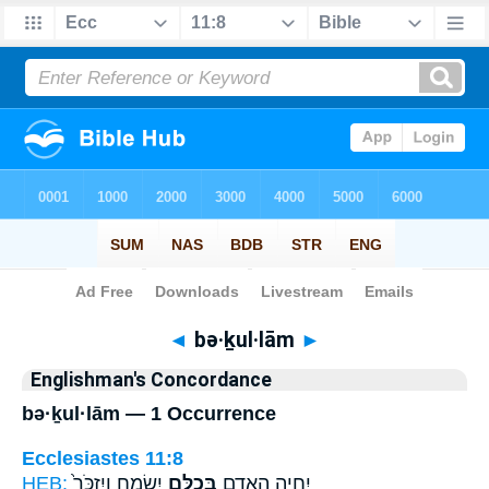
Bible
>
Strong's
> Hebrew
◄
bə·ḵul·lām
►
Englishman's Concordance
bə·ḵul·lām — 1 Occurrence
Ecclesiastes 11:8
HEB:
יִשְׂמָ֑ח וְיִזְכֹּר֙
בְּכֻלָּ֣ם
יִחְיֶ֥ה הָאָדָ֖ם