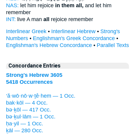
NAS:
let him rejoice
in them all,
and let him
remember
INT:
live A man
all
rejoice remember
Interlinear Greek
•
Interlinear Hebrew
•
Strong's
Numbers
•
Englishman's Greek Concordance
•
Englishman's Hebrew Concordance
•
Parallel Texts
Concordance Entries
Strong's Hebrew 3605
5418 Occurrences
‘ă·wō·nō·w·ṯê·hem — 1 Occ.
bak·kōl — 4 Occ.
bə·ḵōl — 417 Occ.
bə·ḵul·lām — 1 Occ.
ḥa·yil — 1 Occ.
ḵāl — 280 Occ.