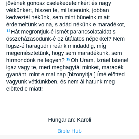
jövének gonosz cselekedeteinkért és nagy
vétkünkért, hiszen te, mi Istenünk, jobban
kedveztél nékünk, sem mint bûneink miatt
érdemeltünk volna, s adád nékünk e maradékot,
Hát megrontjuk-é ismét parancsolataidat s
14
összeházasodunk-é ez útálatos népekkel? Nem
fogsz-é haragudni reánk mindaddig, míg
megemésztetünk, hogy sem maradékunk, sem
hírmondónk ne legyen?
Oh Uram, Izráel Istene!
15
igaz vagy te, mert meghagytál minket, maradék
gyanánt, mint e mai nap [bizonyítja.] Ímé elõtted
vagyunk vétkünkben, és nem állhatunk meg
elõtted e miatt!
Hungarian: Karoli
Bible Hub