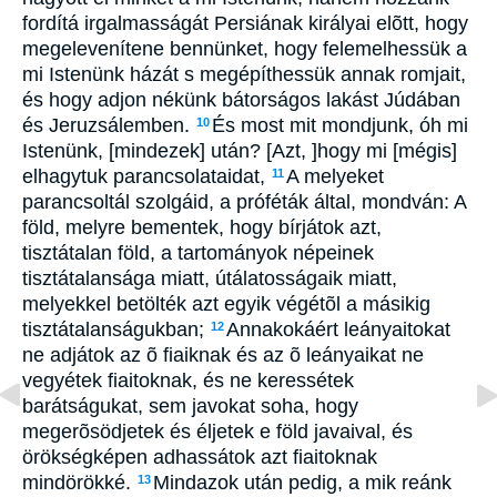
fordítá irgalmasságát Persiának királyai elõtt, hogy
megelevenítene bennünket, hogy felemelhessük a
mi Istenünk házát s megépíthessük annak romjait,
és hogy adjon nékünk bátorságos lakást Júdában
és Jeruzsálemben.
És most mit mondjunk, óh mi
10
Istenünk, [mindezek] után? [Azt, ]hogy mi [mégis]
elhagytuk parancsolataidat,
A melyeket
11
parancsoltál szolgáid, a próféták által, mondván: A
föld, melyre bementek, hogy bírjátok azt,
tisztátalan föld, a tartományok népeinek
tisztátalansága miatt, útálatosságaik miatt,
melyekkel betölték azt egyik végétõl a másikig
tisztátalanságukban;
Annakokáért leányaitokat
12
ne adjátok az õ fiaiknak és az õ leányaikat ne
vegyétek fiaitoknak, és ne keressétek
barátságukat, sem javokat soha, hogy
megerõsödjetek és éljetek e föld javaival, és
örökségképen adhassátok azt fiaitoknak
mindörökké.
Mindazok után pedig, a mik reánk
13