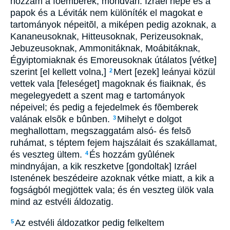
hozzám a fõemberek, mondván: Izráel népe és a
papok és a Léviták nem különíték el magokat e
tartományok népeitõl, a miképen pedig azoknak, a
Kananeusoknak, Hitteusoknak, Perizeusoknak,
Jebuzeusoknak, Ammonitáknak, Moábitáknak,
Égyiptomiaknak és Emoreusoknak útálatos [vétke]
szerint [el kellett volna,]
Mert [ezek] leányai közül
2
vettek vala [feleséget] magoknak és fiaiknak, és
megelegyedett a szent mag e tartományok
népeivel; és pedig a fejedelmek és fõemberek
valának elsõk e bûnben.
Mihelyt e dolgot
3
meghallottam, megszaggatám alsó- és felsõ
ruhámat, s téptem fejem hajszálait és szakállamat,
és veszteg ültem.
És hozzám gyûlének
4
mindnyájan, a kik reszketve [gondoltak] Izráel
Istenének beszédeire azoknak vétke miatt, a kik a
fogságból megjöttek vala; és én veszteg ülök vala
mind az estvéli áldozatig.
Az estvéli áldozatkor pedig felkeltem
5