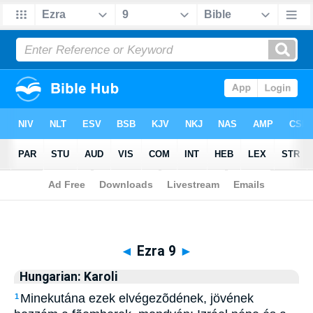
Biblia
>
Hungarian: Karoli
> Ezra 9
◄
Ezra 9
►
Hungarian: Karoli
Minekutána ezek elvégezõdének, jövének
1