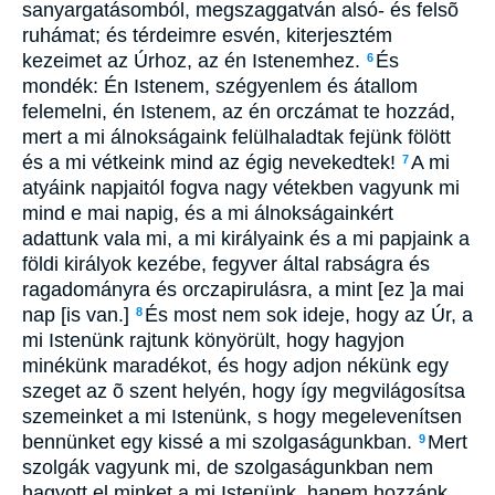
sanyargatásomból, megszaggatván alsó- és felsõ
ruhámat; és térdeimre esvén, kiterjesztém
kezeimet az Úrhoz, az én Istenemhez.
És
6
mondék: Én Istenem, szégyenlem és átallom
felemelni, én Istenem, az én orczámat te hozzád,
mert a mi álnokságaink felülhaladtak fejünk fölött
és a mi vétkeink mind az égig nevekedtek!
A mi
7
atyáink napjaitól fogva nagy vétekben vagyunk mi
mind e mai napig, és a mi álnokságainkért
adattunk vala mi, a mi királyaink és a mi papjaink a
földi királyok kezébe, fegyver által rabságra és
ragadományra és orczapirulásra, a mint [ez ]a mai
nap [is van.]
És most nem sok ideje, hogy az Úr, a
8
mi Istenünk rajtunk könyörült, hogy hagyjon
minékünk maradékot, és hogy adjon nékünk egy
szeget az õ szent helyén, hogy így megvilágosítsa
szemeinket a mi Istenünk, s hogy megelevenítsen
bennünket egy kissé a mi szolgaságunkban.
Mert
9
szolgák vagyunk mi, de szolgaságunkban nem
hagyott el minket a mi Istenünk, hanem hozzánk