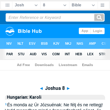
Biblia
>
Hungarian: Karoli
> Joshua 8
◄
Joshua 8
►
Hungarian: Karoli
És monda az Úr Józsuénak: Ne félj és ne rettegj!
1