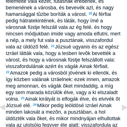
felemelte vala kezét, futásnak eredének, és
bemenének a városba, és bevevék azt, és nagy
hamarsággal tûzbe boríták a várost.
Ai férfiai
20
pedig hátratekintének, és láták, hogy ímé a
városnak füstje felszáll vala az ég felé, és hogy
nincsen módjukban imide vagy amoda elfutni, mert
a nép, a mely fut vala a pusztának, visszafordul
vala az üldözõ felé.
Józsué ugyanis és az egész
21
Izráel látták vala, hogy a lesben levõk bevették a
várost, és hogy a városnak füstje felszállott vala:
visszafordulának azért és vágák Ainak férfiait.
Amazok pedig a városból jövének ki ellenök, és
22
így közben valának Izráelnek: ezek innen, amazok
meg amonnan, és vágák õket mindaddig, a míg
egy sem marada közülök élve, vagy a ki elszaladt
volna.
Ainak királyát is elfogák élve, és elvivék õt
23
Józsué elé.
Mikor pedig leöldösé Izráel Ainak
24
minden lakosát a mezõn, a pusztában, a hol
üldözték vala õket, és mikor mindnyájan elhullottak
vala az utolsóig fegyver éle alatt: visszafordula az