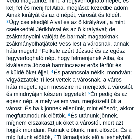
Vedd magadhoz mind a fegyverfogható népet, és
kelj fel és menj fel Aiba, meglásd: kezedbe adom
Ainak királyát és az õ népét, városát és földét.
Úgy cselekedjél Aival és az õ királyával, a mint
2
cselekedtél Jérikhóval és az õ királyával; de
zsákmányolni valóját és barmait magatoknak
zsákmányolhatjátok! Vess lest a városnak, annak
háta megett!
Felkele azért Józsué és az egész
3
fegyverfogható nép, hogy felmenjenek Aiba, és
kiválaszta Józsué harminczezer erõs férfiút és
elküldé õket éjjel.
És parancsola nékik, mondván:
4
Vigyázzatok! Ti lest vettek a városnak, a város
háta megett; igen messzire ne menjetek a várostól,
és mindnyájan készen legyetek!
Én pedig és az
5
egész nép, a mely velem van, megközelítjük a
várost. És ha kijönnek ellenünk, mint elõször, akkor
megfutamodunk elõttök.
És utánunk jönnek,
6
mígnem elszakasztjuk õket a várostól, mert azt
fogják mondani: Futnak elõlünk, mint elõször. És a
míg futunk elõttök,
Ti támadjatok elõ a leshelybõl,
7