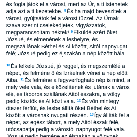
és foglaljátok el a várost, mert az Úr, a ti Istenetek
adja azt a ti kezetekbe.
És ha majd beveszitek a
8
várost, gyújtsátok fel a várost tûzzel. Az Úrnak
szava szerint cselekedjetek, vigyázzatok,
megparancsoltam néktek!
Elküldé azért õket
9
Józsué, és elmenének a leshelyre, és
megszállának Béthel és Ai között, Aitól napnyugat
felé; Józsué pedig ez éjszakán a nép között hála.
És felkele Józsué, jó reggel, és megszemlélé a
10
népet, és felméne õ és Izráelnek vénei a nép elõtt
Aiba.
És felméne a fegyverfogható nép is mind, a
11
mely vele vala, és elközelítének és jutának a város
elé, és táborba szállának Aitól északra, a völgy
pedig köztök és Ai közt vala.
És võn mintegy
12
ötezer férfiút, és lesbe állítá õket Béthel és Ai
között a városnak nyugati részén.
Így állíták fel a
13
népet, az egész tábort, a mely Aitól észak felé,
utócsapatja pedig a várostól napnyugot felé vala.
Józsué pedig beméne ez éjszakán a völgynek