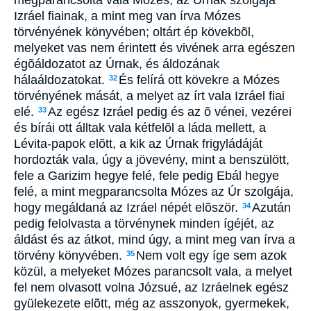
Izráel fiainak, a mint meg van írva Mózes
törvényének könyvében; oltárt ép kövekbõl,
melyeket vas nem érintett és vivének arra egészen
égõáldozatot az Úrnak, és áldozának
hálaáldozatokat.
És felírá ott kövekre a Mózes
32
törvényének mását, a melyet az írt vala Izráel fiai
elé.
Az egész Izráel pedig és az õ vénei, vezérei
33
és bírái ott álltak vala kétfelõl a láda mellett, a
Lévita-papok elõtt, a kik az Úrnak frigyládáját
hordozták vala, úgy a jövevény, mint a benszülött,
fele a Garizim hegye felé, fele pedig Ebál hegye
felé, a mint megparancsolta Mózes az Úr szolgája,
hogy megáldaná az Izráel népét elõször.
Azután
34
pedig felolvasta a törvénynek minden ígéjét, az
áldást és az átkot, mind úgy, a mint meg van írva a
törvény könyvében.
Nem volt egy íge sem azok
35
közül, a melyeket Mózes parancsolt vala, a melyet
fel nem olvasott volna Józsué, az Izráelnek egész
gyülekezete elõtt, még az asszonyok, gyermekek,