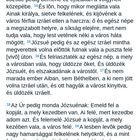
közepébe.
És lõn, hogy mikor meglátta vala
14
Ainak királya, sietve felkelének, és kijövének a
város férfiai Izráel ellen a harczra; õ és egész népe
a megszabott helyre, a síkság elejére, mert nem
tudja vala, hogy lest vetének néki a város háta
mögött.
Józsué pedig és az egész Izráel mintha
15
megverettek volna elõttök futnak vala a puszta felé
[vivõ] úton.
És felriasztaték az egész nép, a mely
16
a városban vala, hogy üldözze õket. És üldözék
Józsuét, és elszakadának a várostól.
És nem
17
marada ember Aiban, sem Béthelben, a ki nem jött
volna Izráel után, és ott hagyák a várost kinyitva,
és üldözék Izráelt.
Az Úr pedig monda Józsuénak: Emeld fel a
18
kopját, a mely kezedben van, Ai felé, mert kezedbe
adom azt. És felemelé Józsué a kopját, a mely
kezében vala, a város felé.
A lesben levõk pedig
19
nagy hamarsággal felkelének helyökrõl, és a mint