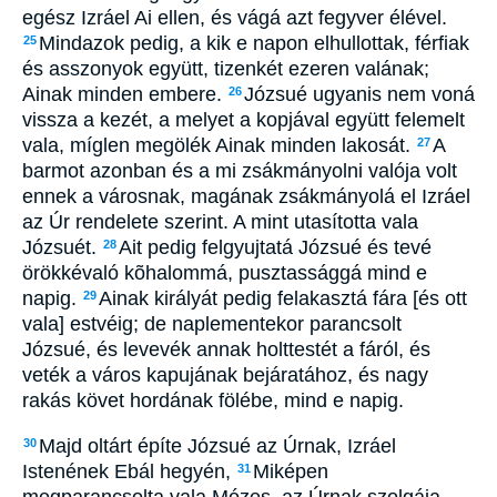
egész Izráel Ai ellen, és vágá azt fegyver élével.
Mindazok pedig, a kik e napon elhullottak, férfiak
25
és asszonyok együtt, tizenkét ezeren valának;
Ainak minden embere.
Józsué ugyanis nem voná
26
vissza a kezét, a melyet a kopjával együtt felemelt
vala, míglen megölék Ainak minden lakosát.
A
27
barmot azonban és a mi zsákmányolni valója volt
ennek a városnak, magának zsákmányolá el Izráel
az Úr rendelete szerint. A mint utasította vala
Józsuét.
Ait pedig felgyujtatá Józsué és tevé
28
örökkévaló kõhalommá, pusztassággá mind e
napig.
Ainak királyát pedig felakasztá fára [és ott
29
vala] estvéig; de naplementekor parancsolt
Józsué, és levevék annak holttestét a fáról, és
veték a város kapujának bejáratához, és nagy
rakás követ hordának fölébe, mind e napig.
Majd oltárt építe Józsué az Úrnak, Izráel
30
Istenének Ebál hegyén,
Miképen
31
megparancsolta vala Mózes, az Úrnak szolgája