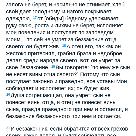
залога не берет, и насильно не отнимает, хлеб
свой дает голодному, и нагого покрывает
одеждою,
от [обиды] бедному удерживает
17
руку свою, роста и лихвы не берет, исполняет
Мои повеления и поступает по заповедям
Моим, --то сей не умрет за беззаконие отца
своего; он будет жив.
А отец его, так как он
18
жестоко притеснял, грабил брата и недоброе
делал среди народа своего, вот, он умрет за
свое беззаконие.
Вы говорите: `почему же сын
19
не несет вины отца своего?` Потому что сын
поступает законно и праведно, все уставы Мои
соблюдает и исполняет их; он будет жив.
Душа согрешающая, она умрет; сын не
20
понесет вины отца, и отец не понесет вины
сына, правда праведного при нем и остается, и
беззаконие беззаконного при нем и остается.
И беззаконник, если обратится от всех грехов
21
своих, какие делал, и будет соблюдать все