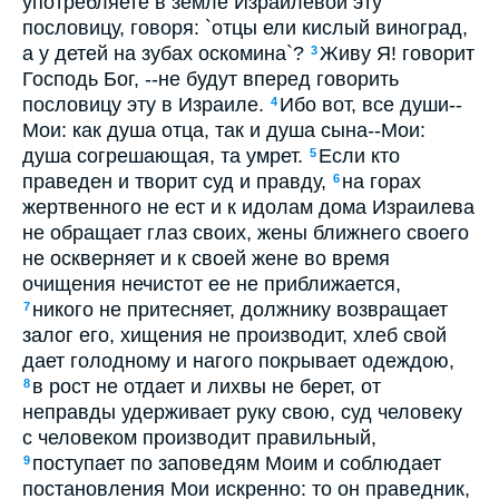
употребляете в земле Израилевой эту
пословицу, говоря: `отцы ели кислый виноград,
а у детей на зубах оскомина`?
Живу Я! говорит
3
Господь Бог, --не будут вперед говорить
пословицу эту в Израиле.
Ибо вот, все души--
4
Мои: как душа отца, так и душа сына--Мои:
душа согрешающая, та умрет.
Если кто
5
праведен и творит суд и правду,
на горах
6
жертвенного не ест и к идолам дома Израилева
не обращает глаз своих, жены ближнего своего
не оскверняет и к своей жене во время
очищения нечистот ее не приближается,
никого не притесняет, должнику возвращает
7
залог его, хищения не производит, хлеб свой
дает голодному и нагого покрывает одеждою,
в рост не отдает и лихвы не берет, от
8
неправды удерживает руку свою, суд человеку
с человеком производит правильный,
поступает по заповедям Моим и соблюдает
9
постановления Мои искренно: то он праведник,