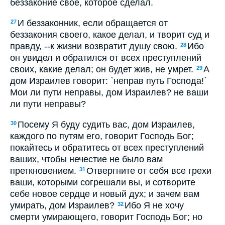
беззаконие свое, которое сделал.
И беззаконник, если обращается от
27
беззакония своего, какое делал, и творит суд и
правду, --к жизни возвратит душу свою.
Ибо
28
он увидел и обратился от всех преступлений
своих, какие делал; он будет жив, не умрет.
А
29
дом Израилев говорит: `неправ путь Господа!`
Мои ли пути неправы, дом Израилев? не ваши
ли пути неправы?
Посему Я буду судить вас, дом Израилев,
30
каждого по путям его, говорит Господь Бог;
покайтесь и обратитесь от всех преступлений
ваших, чтобы нечестие не было вам
преткновением.
Отвергните от себя все грехи
31
ваши, которыми согрешали вы, и сотворите
себе новое сердце и новый дух; и зачем вам
умирать, дом Израилев?
Ибо Я не хочу
32
смерти умирающего, говорит Господь Бог; но