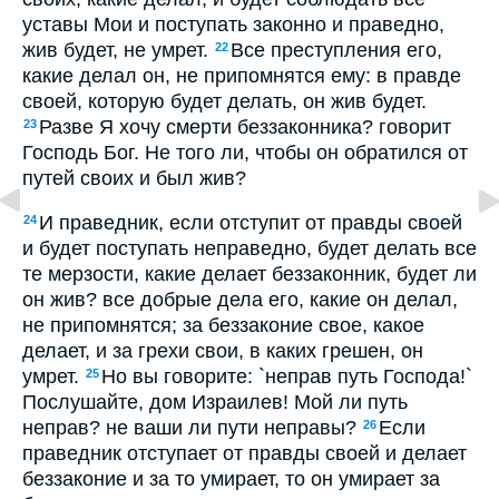
уставы Мои и поступать законно и праведно,
жив будет, не умрет.
Все преступления его,
22
какие делал он, не припомнятся ему: в правде
своей, которую будет делать, он жив будет.
Разве Я хочу смерти беззаконника? говорит
23
Господь Бог. Не того ли, чтобы он обратился от
путей своих и был жив?
И праведник, если отступит от правды своей
24
и будет поступать неправедно, будет делать все
те мерзости, какие делает беззаконник, будет ли
он жив? все добрые дела его, какие он делал,
не припомнятся; за беззаконие свое, какое
делает, и за грехи свои, в каких грешен, он
умрет.
Но вы говорите: `неправ путь Господа!`
25
Послушайте, дом Израилев! Мой ли путь
неправ? не ваши ли пути неправы?
Если
26
праведник отступает от правды своей и делает
беззаконие и за то умирает, то он умирает за