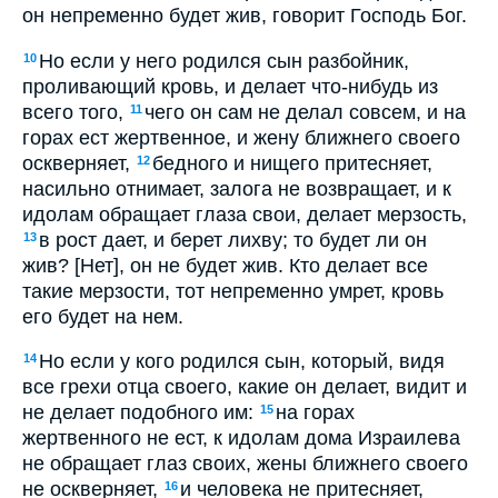
он непременно будет жив, говорит Господь Бог.
Но если у него родился сын разбойник,
10
проливающий кровь, и делает что-нибудь из
всего того,
чего он сам не делал совсем, и на
11
горах ест жертвенное, и жену ближнего своего
оскверняет,
бедного и нищего притесняет,
12
насильно отнимает, залога не возвращает, и к
идолам обращает глаза свои, делает мерзость,
в рост дает, и берет лихву; то будет ли он
13
жив? [Нет], он не будет жив. Кто делает все
такие мерзости, тот непременно умрет, кровь
его будет на нем.
Но если у кого родился сын, который, видя
14
все грехи отца своего, какие он делает, видит и
не делает подобного им:
на горах
15
жертвенного не ест, к идолам дома Израилева
не обращает глаз своих, жены ближнего своего
не оскверняет,
и человека не притесняет,
16