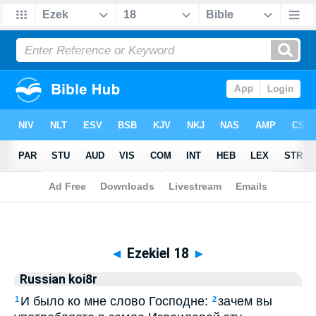
Biblia
>
Russian koi8r
> Ezekiel 18
◄
Ezekiel 18
►
Russian koi8r
И было ко мне слово Господне:
зачем вы
1
2