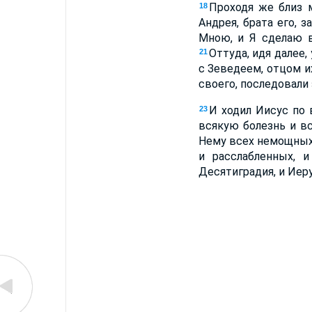
Проходя же близ м
18
Андрея, брата его,
Мною, и Я сделаю 
Оттуда, идя далее,
21
с Зеведеем, отцом и
своего, последовали 
И ходил Иисус по 
23
всякую болезнь и в
Нему всех немощных,
и расслабленных, 
Десятиградия, и Иеру