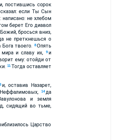
и, постившись сорок
 сказал: если Ты Сын
: написано: не хлебом
ом берет Его диавол
 Божий, бросься вниз,
 да не преткнешься о
а Бога твоего.
Опять
8
 мира и славу их,
и
9
ворит ему: отойди от
жи.
Тогда оставляет
11
и, оставив Назарет,
3
и Неффалимовых,
да
14
Завулонова и земля
д, сидящий во тьме,
риблизилось Царство