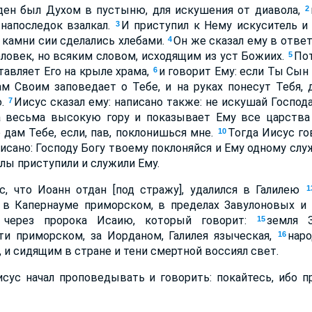
ден был Духом в пустыню, для искушения от диавола,
2
 напоследок взалкал.
И приступил к Нему искуситель и
3
 камни сии сделались хлебами.
Он же сказал ему в ответ
4
ловек, но всяким словом, исходящим из уст Божиих.
Пот
5
тавляет Его на крыле храма,
и говорит Ему: если Ты Сын
6
ам Своим заповедает о Тебе, и на руках понесут Тебя,
ю.
Иисус сказал ему: написано также: не искушай Господ
7
а весьма высокую гору и показывает Ему все царства
о дам Тебе, если, пав, поклонишься мне.
Тогда Иисус го
10
писано: Господу Богу твоему поклоняйся и Ему одному слу
гелы приступили и служили Ему.
, что Иоанн отдан [под стражу], удалился в Галилею
1
 в Капернауме приморском, в пределах Завулоновых 
е через пророка Исаию, который говорит:
земля 
15
ти приморском, за Иорданом, Галилея языческая,
наро
16
 и сидящим в стране и тени смертной воссиял свет.
сус начал проповедывать и говорить: покайтесь, ибо п