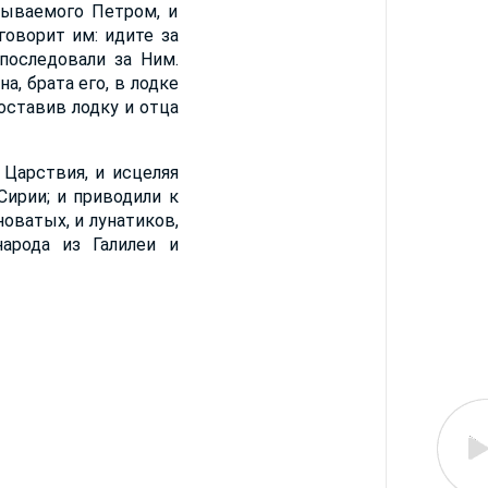
зываемого Петром, и
говорит им: идите за
 последовали за Ним.
а, брата его, в лодке
 оставив лодку и отца
 Царствия, и исцеляя
Сирии; и приводили к
оватых, и лунатиков,
арода из Галилеи и