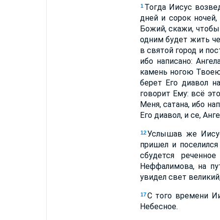
Тогда Иисус возве
1
дней и сорок ночей,
Божий, скажи, чтобы
одним будет жить че
в святой город и пос
ибо написано: Ангел
камень ногою Твое
берет Его диавол н
говорит Ему: всё эт
Меня, сатана, ибо на
Его диавол, и се, Ан
Услышав же Иисус
12
пришел и поселился
сбудется реченно
Неффалимова, на пу
увидел свет великий,
С того времени Ии
17
Небесное.