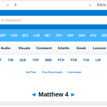
◄
Matthew 4
►