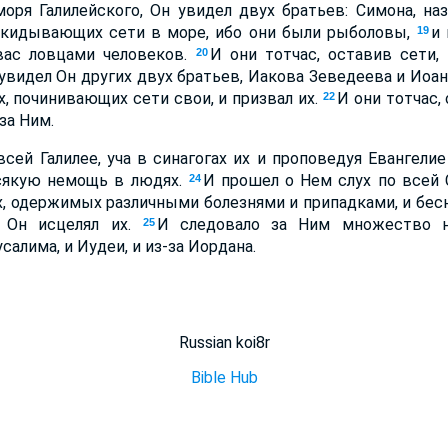
оря Галилейского, Он увидел двух братьев: Симона, на
 закидывающих сети в море, ибо они были рыболовы,
и 
19
вас ловцами человеков.
И они тотчас, оставив сети,
20
 увидел Он других двух братьев, Иакова Зеведеева и Иоанн
х, починивающих сети свои, и призвал их.
И они тотчас,
22
за Ним.
всей Галилее, уча в синагогах их и проповедуя Евангелие
сякую немощь в людях.
И прошел о Нем слух по всей 
24
 одержимых различными болезнями и припадками, и бесн
и Он исцелял их.
И следовало за Ним множество н
25
салима, и Иудеи, и из-за Иордана.
Russian koi8r
Bible Hub