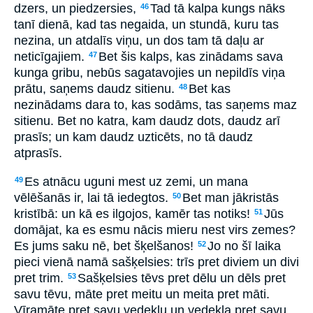
dzers, un piedzersies,
Tad tā kalpa kungs nāks
46
tanī dienā, kad tas negaida, un stundā, kuru tas
nezina, un atdalīs viņu, un dos tam tā daļu ar
neticīgajiem.
Bet šis kalps, kas zinādams sava
47
kunga gribu, nebūs sagatavojies un nepildīs viņa
prātu, saņems daudz sitienu.
Bet kas
48
nezinādams dara to, kas sodāms, tas saņems maz
sitienu. Bet no katra, kam daudz dots, daudz arī
prasīs; un kam daudz uzticēts, no tā daudz
atprasīs.
Es atnācu uguni mest uz zemi, un mana
49
vēlēšanās ir, lai tā iedegtos.
Bet man jākristās
50
kristībā: un kā es ilgojos, kamēr tas notiks!
Jūs
51
domājat, ka es esmu nācis mieru nest virs zemes?
Es jums saku nē, bet šķelšanos!
Jo no šī laika
52
pieci vienā namā sašķelsies: trīs pret diviem un divi
pret trim.
Sašķelsies tēvs pret dēlu un dēls pret
53
savu tēvu, māte pret meitu un meita pret māti.
Vīramāte pret savu vedeklu un vedekla pret savu