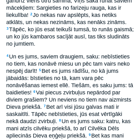
gandrīz viens otru samina, Viņš sāka runāt saviem
mācekļiem: Sargieties no farizeju rauga, kas ir
liekulība!
Jo nekas nav apslēpts, kas netiks
2
atklāts, un nekas nezināms, kas nenāks zināms.
Tāpēc, ko jūs esat teikuši tumsā, to runās gaismā;
3
un ko jūs kambaros sacījāt ausī, tas tiks sludināts
no jumtiem.
Un es jums, saviem draugiem, saku: nebīstieties
4
no tiem, kas nonāvē miesu un pēc tam vairs neko
nespēj darīt!
Bet es jums rādīšu, no kā jums
5
jābaidās: bīstieties no tā, kam vara pēc
nonāvēšanas iemest ellē. Tiešām, es saku jums: tā
baidieties!
Vai piecus zvirbuļus nepārdod par
6
diviem grašiem? Un neviens no tiem nav aizmirsts
Dieva priekšā.
Bet arī visi jūsu galvas mati ir
7
saskaitīti. Tāpēc nebīstieties, jūs esat vērtīgāki
nekā daudzi zvirbuļi.
Un es jums saku: katru, kas
8
mani atzīs cilvēku priekšā, to arī Cilvēka Dēls
apliecinās Dieva eņģeļu priekšā.
Bet kas mani
9