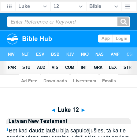
Biblia
>
Latvian New Testament
> Luke 12
◄
Luke 12
►
Latvian New Testament
Bet kad daudz ļaužu bija sapulcējušies, tā ka tie
1