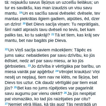
tā: nojaukšu savus šķūņus un uzcelšu lielākus; un
tur es savākšu, kas man izaudzis un visu savu
mantu.
Un es sacīšu savai dvēselei: dvēsele, tev
19
mantas piekrātas ilgiem gadiem, atpūties, ēd, dzer
un dzīro!
Bet Dievs sacīja viņam: Tu neprātīgais,
20
šinī naktī atprasīs tavu dvēseli no tevis, bet kam
paliks tas, ko tu sakrāji?
Tā iet tiem, kas krāj sev
21
mantu, bet nav bagāts pie Dieva.
Un Viņš sacīja saviem mācekļiem: Tāpēc es
22
jums saku: nebaidieties par savu dzīvību, ko jūs
ēdīsiet, nedz arī par savu miesu, ar ko jūs
ģērbsieties.
Jo dzīvība ir vērtīgāka par barību, un
23
miesa vairāk par apģērbu!
Vērojiet kraukļus! Viņi
24
nesēj un nepļauj, tiem nav ne klēts, ne šķūņa, bet
Dievs tos uztur. Cik daudz vērtīgāki par tiem esat
jūs?
Bet kas no jums rūpējoties var pagarināt
25
savu augumu par vienu olekti?
Ja jūs nespējat
26
pat vismazāko, ko tad jūs raizējaties par citu?
Ņemiet vērā lilijas, kā tās aug! Tās nestrādā un
27