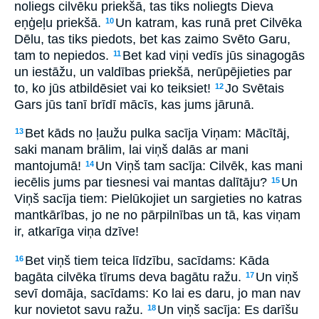
noliegs cilvēku priekšā, tas tiks noliegts Dieva
eņģeļu priekšā.
Un katram, kas runā pret Cilvēka
10
Dēlu, tas tiks piedots, bet kas zaimo Svēto Garu,
tam to nepiedos.
Bet kad viņi vedīs jūs sinagogās
11
un iestāžu, un valdības priekšā, nerūpējieties par
to, ko jūs atbildēsiet vai ko teiksiet!
Jo Svētais
12
Gars jūs tanī brīdī mācīs, kas jums jārunā.
Bet kāds no ļaužu pulka sacīja Viņam: Mācītāj,
13
saki manam brālim, lai viņš dalās ar mani
mantojumā!
Un Viņš tam sacīja: Cilvēk, kas mani
14
iecēlis jums par tiesnesi vai mantas dalītāju?
Un
15
Viņš sacīja tiem: Pielūkojiet un sargieties no katras
mantkārības, jo ne no pārpilnības un tā, kas viņam
ir, atkarīga viņa dzīve!
Bet viņš tiem teica līdzību, sacīdams: Kāda
16
bagāta cilvēka tīrums deva bagātu ražu.
Un viņš
17
sevī domāja, sacīdams: Ko lai es daru, jo man nav
kur novietot savu ražu.
Un viņš sacīja: Es darīšu
18