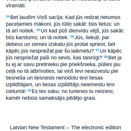
vīramāti.
Bet ļaudīm Viņš sacīja: Kad jūs redzat rietumos
54
paceļamies mākoni, jūs tūliņ sakāt: būs lietus; un
tā arī notiek.
Un kad pūš dienvidu vējš, jūs sakāt:
55
būs karstums; un tā notiek.
Jūs, liekuļi, par
56
debess un zemes izskatu jūs protat spriest, bet
kāpēc jūs nespriežat par šo laikmetu?
Un kāpēc
57
jūs nespriežat paši no sevis, kas taisnīgi?
Bet ja
58
tu ej ar savu pretinieku pie priekšnieka, pūlies jau
ceļā no tā atbrīvoties, lai viņš tevi neaizvestu pie
tiesneša un tiesnesis nenodotu tevi tiesas
izpildītājam, un tiesas izpildītājs neiemestu tevi
cietumā!
Es tev saku: no turienes tu neiziesi,
59
kamēr nebūsi samaksājis pēdējo grasi.
Latvian New Testament -- The electronic edition