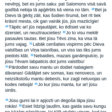
nevērpj, bet es jums saku: pat Salomons visā savā
godībā nebija tā apģērbts kā viena no tām.
Bet ja
28
Dievs tā ģērbj zāli, kas šodien tīrumā, bet rīt tiek
krāsnī mesta, cik gan vairāk jūs, jūs mazticīgie!
Tāpēc arī jūs nejautājiet, ko ēdīsiet vai ko
29
dzersiet, un neuztraucieties!
Jo to visu meklē
30
pasaules tautas. Bet jūsu Tēvs zina, ka visa tā
jums vajag.
Labāk cenšaties vispirms pēc Dieva
31
valstības un Viņa taisnības, un viss tas tiks jums
piedots klāt.
Nebaidies, mazais ganāmpulciņ, jo
32
jūsu Tēvam labpaticis dot jums valstību!
Pārdodiet savu mantu un dodiet nabagiem
33
dāvanas! Gādājiet sev somas, kas nenoveco, un
neizsīkstošu mantu debesīs, kur zagļi netuvojas un
kodes nebojā!
Jo kur jūsu manta, tur arī jūsu
34
sirdis.
Jūsu gurni lai ir apjozti un degoša lāpa jūsu
35
rokās!
Esiet līdzīgi ļaudīm, kas gaida savu kungu
36
no kāzām pārnākam, lai tūlīt atvērtu viņam, kad tas