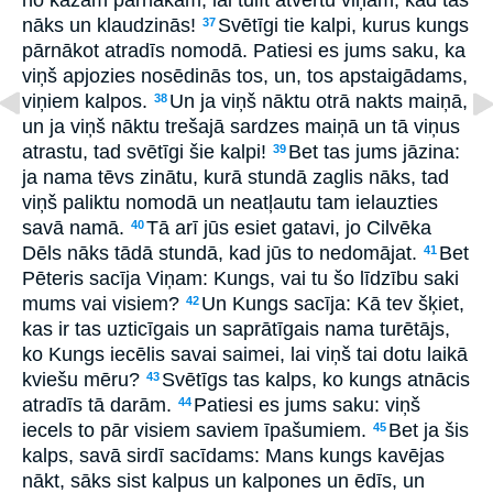
nāks un klaudzinās!
Svētīgi tie kalpi, kurus kungs
37
pārnākot atradīs nomodā. Patiesi es jums saku, ka
viņš apjozies nosēdinās tos, un, tos apstaigādams,
viņiem kalpos.
Un ja viņš nāktu otrā nakts maiņā,
38
un ja viņš nāktu trešajā sardzes maiņā un tā viņus
atrastu, tad svētīgi šie kalpi!
Bet tas jums jāzina:
39
ja nama tēvs zinātu, kurā stundā zaglis nāks, tad
viņš paliktu nomodā un neatļautu tam ielauzties
savā namā.
Tā arī jūs esiet gatavi, jo Cilvēka
40
Dēls nāks tādā stundā, kad jūs to nedomājat.
Bet
41
Pēteris sacīja Viņam: Kungs, vai tu šo līdzību saki
mums vai visiem?
Un Kungs sacīja: Kā tev šķiet,
42
kas ir tas uzticīgais un saprātīgais nama turētājs,
ko Kungs iecēlis savai saimei, lai viņš tai dotu laikā
kviešu mēru?
Svētīgs tas kalps, ko kungs atnācis
43
atradīs tā darām.
Patiesi es jums saku: viņš
44
iecels to pār visiem saviem īpašumiem.
Bet ja šis
45
kalps, savā sirdī sacīdams: Mans kungs kavējas
nākt, sāks sist kalpus un kalpones un ēdīs, un