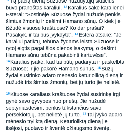
Tą pačią dieną Sūzuose nužudytųjų skaičius
11
buvo praneštas karaliui.
Karalius sakė karalienei
12
Esterai: “Sostinėje Sūzuose žydai nužudė penkis
šimtus žmonių ir dešimt Hamano sūnų. O kiek jie
išžudė visuose kraštuose? Ko dar prašai?
Pasakyk, ir tai bus įvykdyta”.
Estera atsakė: “Jei
13
karaliui patiktų, tebūna žydams leista Sūzuose ir
rytoj elgtis pagal šios dienos įsakymą, o dešimt
Hamano sūnų tebūna pakabinti kartuvėse”.
Karalius įsakė, kad tai būtų padaryta ir paskelbta
14
Sūzuose; ir jie pakorė Hamano sūnus.
Sūzų
15
žydai susirinko adaro mėnesio keturioliktą dieną ir
nužudė tris šimtus žmonių, bet jų turto jie nelietė.
Kituose karaliaus kraštuose žydai susirinkę irgi
16
gynė savo gyvybes nuo priešų. Jie nužudė
septyniasdešimt penkis tūkstančius savo
persekiotojų, bet nelietė jų turto.
Tai įvyko adaro
17
mėnesio tryliktą dieną. Keturioliktą dieną jie
ilsėjosi, puotavo ir šventė džiaugsmo šventę.