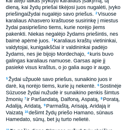
kai atėjo laikas įvykdyti karaliaus įsakymą, tą
dieną, kai žydų priešai tikėjosi juos nugalėti, įvyko
priešingai­žydai nugalėjo savo priešus.
Visuose
2
karaliaus Ahasvero kraštuose susirinkę į miestus
žydai pasipriešino tiems, kurie norėjo jiems
pakenkti. Niekas negalėjo žydams priešintis, nes
baimė apėmė juos.
Karaliaus kraštų vietininkai,
3
valdytojai, kunigaikščiai ir valdininkai padėjo
žydams, nes jie bijojo Mordechajo,
kuris buvo
4
galingas karaliaus namuose. Garsas apie jį
pasiekė visus kraštus, o jo galia augo ir augo.
Žydai užpuolė savo priešus, sunaikino juos ir
5
darė, ką norėjo tiems, kurie jų nekentė.
Sostinėje
6
Sūzuose žydai nužudė ir sunaikino penkis šimtus
žmonių
ir Paršandatą, Dalfoną, Aspatą,
Poratą,
7
8
Adaliją, Aridatą,
Parmaštą, Arisają, Aridają ir
9
Vaizatą­
dešimt žydų priešo Hamano, sūnaus
10
Hamedato, sūnų, bet jų turto nelietė.