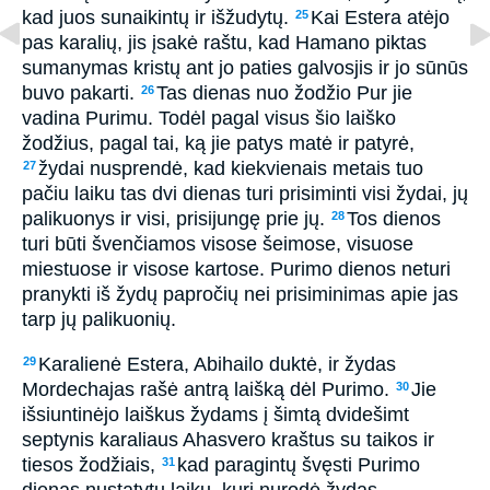
kad juos sunaikintų ir išžudytų.
Kai Estera atėjo
25
pas karalių, jis įsakė raštu, kad Hamano piktas
sumanymas kristų ant jo paties galvos­jis ir jo sūnūs
buvo pakarti.
Tas dienas nuo žodžio Pur jie
26
vadina Purimu. Todėl pagal visus šio laiško
žodžius, pagal tai, ką jie patys matė ir patyrė,
žydai nusprendė, kad kiekvienais metais tuo
27
pačiu laiku tas dvi dienas turi prisiminti visi žydai, jų
palikuonys ir visi, prisijungę prie jų.
Tos dienos
28
turi būti švenčiamos visose šeimose, visuose
miestuose ir visose kartose. Purimo dienos neturi
pranykti iš žydų papročių nei prisiminimas apie jas
tarp jų palikuonių.
Karalienė Estera, Abihailo duktė, ir žydas
29
Mordechajas rašė antrą laišką dėl Purimo.
Jie
30
išsiuntinėjo laiškus žydams į šimtą dvidešimt
septynis karaliaus Ahasvero kraštus su taikos ir
tiesos žodžiais,
kad paragintų švęsti Purimo
31
dienas nustatytu laiku, kurį nurodė žydas