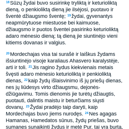
Sūzų žydai buvo susirinkę tryliktą ir keturioliktą
18
dieną, o penkioliktą dieną jie ilsėjosi, puotavo ir
šventė džiaugsmo šventę;
žydai, gyvenantys
19
neapmūrytuose miestuose bei kaimuose,
džiaugsmo ir puotos šventei pasirinko keturioliktą
adaro mėnesio dieną; tą dieną jie siuntinėjo vieni
kitiems dovanas ir valgius.
Mordechajas visa tai surašė ir laiškus žydams
20
išsiuntinėjo visoje karaliaus Ahasvero karalystėje,
arti ir toli.
Jis ragino žydus kiekvienais metais
21
švęsti adaro mėnesio keturioliktą ir penkioliktą
dienas,
kaip žydų išlaisvinimo iš jų priešų dienas,
22
nes jų liūdesys virto džiaugsmu, dejonės­
džiūgavimu. Tomis dienomis jie turėtų džiaugtis,
puotauti, dalintis maistu ir beturčiams siųsti
dovanų.
Žydai pradėjo taip daryti, kaip
23
Mordechajas buvo jiems nurodęs.
Nes agagas
24
Hamanas, Hamedatos sūnus, žydų priešas, buvo
sumanęs sunaikinti žydus ir metė Pur, tai yra burtą,