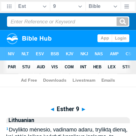
Biblia
>
Lithuanian
> Esther 9
◄
Esther 9
►
Lithuanian
Dvylikto mėnesio, vadinamo adaru, tryliktą dieną,
1