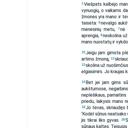
Viešpats kalbėjo ma
1
vynuogių, o vaikams da
žmonės yra mano: ir tėva
teisėta:
nevalgo aukšt
6
mėnesinių metu,
nė 
7
aprengia,
neskolina už
8
mano nuostatų ir vykdo 
Jeigu jam gimsta plėš
10
artimo žmoną,
skriau
12
skolina už nuošimčius,
13
elgiasi­mirs. Jo kraujas kr
Bet jei jam gims sū
14
aukštumose, negarbins
neplėšikaus, pamaitins
priedu, laikysis mano 
Jo tėvas, skriaudęs b
18
‘Kodėl sūnus neatsako už
jis tikrai liks gyvas.
S
20
sūnaus kaltes. Teisusis 