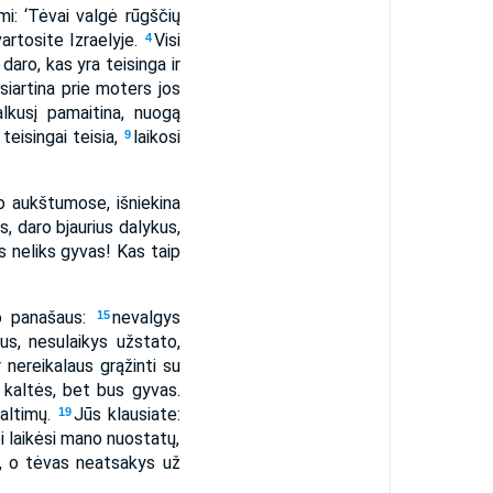
mi: ‘Tėvai valgė rūgščių
artosite Izraelyje.
Visi
4
daro, kas yra teisinga ir
iartina prie moters jos
alkusį pamaitina, nuogą
teisingai teisia,
laikosi
9
o aukštumose, išniekina
s, daro bjaurius dalykus,
is neliks gyvas! Kas taip
ko panašaus:
nevalgys
15
us, nesulaikys užstato,
 nereikalaus grąžinti su
 kaltės, bet bus gyvas.
kaltimų.
Jūs klausiate:
19
ei laikėsi mano nuostatų,
ą, o tėvas neatsakys už