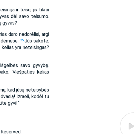
inga ir teisu, jis tikrai
 gyvas dėl savo teisumo.
tų gyvas?
ias daro nedorėliai, argi
nuodėmėse.
Jūs sakote:
25
ų kelias yra neteisingas?
s išgelbės savo gyvybę.
sako: ‘Viešpaties kelias
timų, kad jūsų neteisybės
 dvasią! Izraeli, kodėl tu
ite gyvi!”
s Reserved.