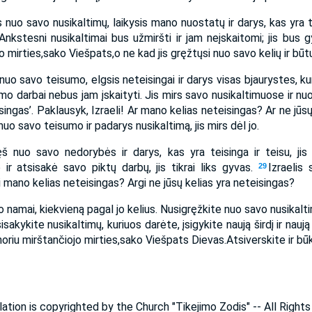
 nuo savo nusikaltimų, laikysis mano nuostatų ir darys, kas yra teis
Ankstesni nusikaltimai bus užmiršti ir jam neįskaitomi; jis bus
o mirties,­sako Viešpats,­o ne kad jis gręžtųsi nuo savo kelių ir bū
nuo savo teisumo, elgsis neteisingai ir darys visas bjaurystes, kur
umo darbai nebus jam įskaityti. Jis mirs savo nusikaltimuose ir 
singas’. Paklausyk, Izraeli! Ar mano kelias neteisingas? Ar ne jūs
nuo savo teisumo ir padarys nusikaltimą, jis mirs dėl jo.
ęš nuo savo nedorybės ir darys, kas yra teisinga ir teisu, ji
 ir atsisakė savo piktų darbų, jis tikrai liks gyvas.
Izraelis 
29
rgi mano kelias neteisingas? Argi ne jūsų kelias yra neteisingas?
lio namai, kiekvieną pagal jo kelius. Nusigręžkite nuo savo nusikal
isakykite nusikaltimų, kuriuos darėte, įsigykite naują širdį ir naują
oriu mirštančiojo mirties,­sako Viešpats Dievas.­Atsiverskite ir būk
lation is copyrighted by the Church "Tikejimo Zodis" -- All Right