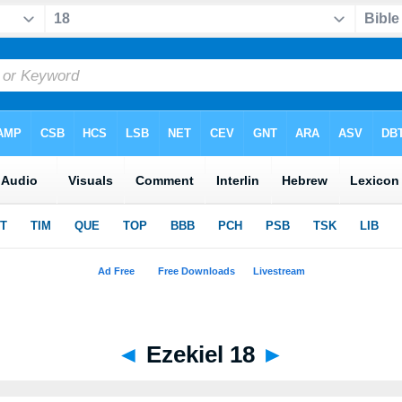
◄
Ezekiel 18
►