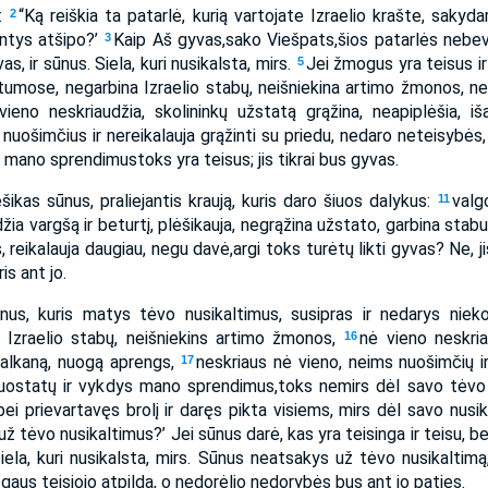
n:
“Ką reiškia ta patarlė, kurią vartojate Izraelio krašte, sakyda
2
ntys atšipo?’
Kaip Aš gyvas,­sako Viešpats,­šios patarlės nebev
3
s, ir sūnus. Siela, kuri nusikalsta, mirs.
Jei žmogus yra teisus ir 
5
umose, negarbina Izraelio stabų, neišniekina artimo žmonos, nes
vieno neskriaudžia, skolininkų užstatą grąžina, neapiplėšia, iš
 nuošimčius ir nereikalauja grąžinti su priedu, nedaro neteisybės, 
mano sprendimus­toks yra teisus; jis tikrai bus gyvas.
ikas sūnus, praliejantis kraują, kuris daro šiuos dalykus:
valg
11
džia vargšą ir beturtį, plėšikauja, negrąžina užstato, garbina stabu
 reikalauja daugiau, negu davė,­argi toks turėtų likti gyvas? Ne, j
is ant jo.
nus, kuris matys tėvo nusikaltimus, susipras ir nedarys nie
 Izraelio stabų, neišniekins artimo žmonos,
nė vieno neskria
16
 alkaną, nuogą aprengs,
neskriaus nė vieno, neims nuošimčių ir
17
nuostatų ir vykdys mano sprendimus,­toks nemirs dėl savo tėvo
ei prievartavęs brolį ir daręs pikta visiems, mirs dėl savo nusi
 tėvo nusikaltimus?’ Jei sūnus darė, kas yra teisinga ir teisu, b
iela, kuri nusikalsta, mirs. Sūnus neatsakys už tėvo nusikaltim
gaus teisiojo atpildą, o nedorėlio nedorybės bus ant jo paties.