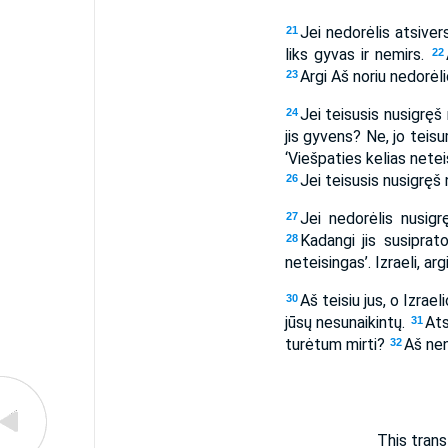
Jei nedorėlis atsivers
21
liks gyvas ir nemirs.
22
Argi Aš noriu nedorėli
23
Jei teisusis nusigręš 
24
jis gyvens? Ne, jo teis
‘Viešpaties kelias netei
Jei teisusis nusigręš 
26
Jei nedorėlis nusigr
27
Kadangi jis susiprato
28
neteisingas’. Izraeli, a
Aš teisiu jus, o Izrae
30
jūsų nesunaikintų.
Ats
31
turėtum mirti?
Aš nen
32
This trans