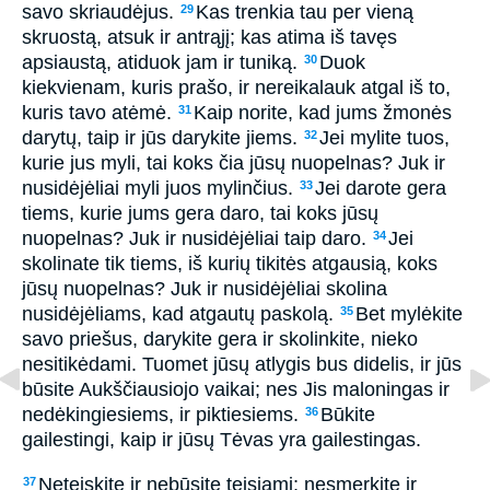
savo skriaudėjus.
Kas trenkia tau per vieną
29
skruostą, atsuk ir antrąjį; kas atima iš tavęs
apsiaustą, atiduok jam ir tuniką.
Duok
30
kiekvienam, kuris prašo, ir nereikalauk atgal iš to,
kuris tavo atėmė.
Kaip norite, kad jums žmonės
31
darytų, taip ir jūs darykite jiems.
Jei mylite tuos,
32
kurie jus myli, tai koks čia jūsų nuopelnas? Juk ir
nusidėjėliai myli juos mylinčius.
Jei darote gera
33
tiems, kurie jums gera daro, tai koks jūsų
nuopelnas? Juk ir nusidėjėliai taip daro.
Jei
34
skolinate tik tiems, iš kurių tikitės atgausią, koks
jūsų nuopelnas? Juk ir nusidėjėliai skolina
nusidėjėliams, kad atgautų paskolą.
Bet mylėkite
35
savo priešus, darykite gera ir skolinkite, nieko
nesitikėdami. Tuomet jūsų atlygis bus didelis, ir jūs
būsite Aukščiausiojo vaikai; nes Jis maloningas ir
nedėkingiesiems, ir piktiesiems.
Būkite
36
gailestingi, kaip ir jūsų Tėvas yra gailestingas.
Neteiskite ir nebūsite teisiami; nesmerkite ir
37