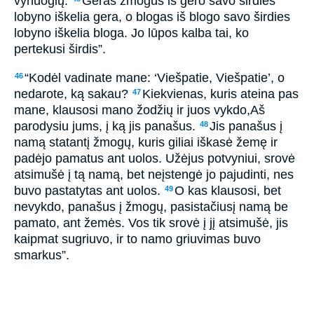
vynuogių.
Geras žmogus iš gero savo širdies
lobyno iškelia gera, o blogas iš blogo savo širdies
lobyno iškelia bloga. Jo lūpos kalba tai, ko
pertekusi širdis”.
“Kodėl vadinate mane: ‘Viešpatie, Viešpatie’, o
46
nedarote, ką sakau?
Kiekvienas, kuris ateina pas
47
mane, klausosi mano žodžių ir juos vykdo,­Aš
parodysiu jums, į ką jis panašus.
Jis panašus į
48
namą statantį žmogų, kuris giliai iškasė žemę ir
padėjo pamatus ant uolos. Užėjus potvyniui, srovė
atsimušė į tą namą, bet neįstengė jo pajudinti, nes
buvo pastatytas ant uolos.
O kas klausosi, bet
49
nevykdo, panašus į žmogų, pasistačiusį namą be
pamato, ant žemės. Vos tik srovė į jį atsimušė, jis
kaipmat sugriuvo, ir to namo griuvimas buvo
smarkus”.