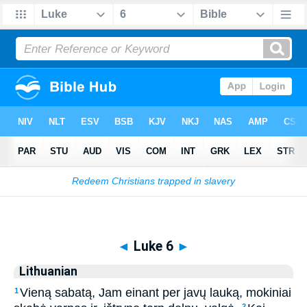
Biblia
>
Lithuanian
> Luke 6
◄
Luke 6
►
Lithuanian
Vieną sabatą, Jam einant per javų lauką, mokiniai
1
2