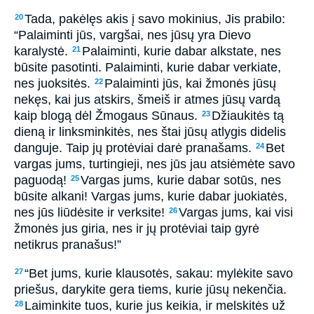
Tada, pakėlęs akis į savo mokinius, Jis prabilo:
20
“Palaiminti jūs, vargšai, nes jūsų yra Dievo
karalystė.
Palaiminti, kurie dabar alkstate, nes
21
būsite pasotinti. Palaiminti, kurie dabar verkiate,
nes juoksitės.
Palaiminti jūs, kai žmonės jūsų
22
nekęs, kai jus atskirs, šmeiš ir atmes jūsų vardą
kaip blogą dėl Žmogaus Sūnaus.
Džiaukitės tą
23
dieną ir linksminkitės, nes štai jūsų atlygis didelis
danguje. Taip jų protėviai darė pranašams.
Bet
24
vargas jums, turtingieji, nes jūs jau atsiėmėte savo
paguodą!
Vargas jums, kurie dabar sotūs, nes
25
būsite alkani! Vargas jums, kurie dabar juokiatės,
nes jūs liūdėsite ir verksite!
Vargas jums, kai visi
26
žmonės jus giria, nes ir jų protėviai taip gyrė
netikrus pranašus!”
“Bet jums, kurie klausotės, sakau: mylėkite savo
27
priešus, darykite gera tiems, kurie jūsų nekenčia.
Laiminkite tuos, kurie jus keikia, ir melskitės už
28