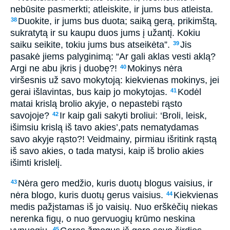
nebūsite pasmerkti; atleiskite, ir jums bus atleista.
Duokite, ir jums bus duota; saiką gerą, prikimštą,
38
sukratytą ir su kaupu duos jums į užantį. Kokiu
saiku seikite, tokiu jums bus atseikėta”.
Jis
39
pasakė jiems palyginimą: “Ar gali aklas vesti aklą?
Argi ne abu įkris į duobę?!
Mokinys nėra
40
viršesnis už savo mokytoją: kiekvienas mokinys, jei
gerai išlavintas, bus kaip jo mokytojas.
Kodėl
41
matai krislą brolio akyje, o nepastebi rąsto
savojoje?
Ir kaip gali sakyti broliui: ‘Broli, leisk,
42
išimsiu krislą iš tavo akies’,­pats nematydamas
savo akyje rąsto?! Veidmainy, pirmiau išritink rąstą
iš savo akies, o tada matysi, kaip iš brolio akies
išimti krislelį.
Nėra gero medžio, kuris duotų blogus vaisius, ir
43
nėra blogo, kuris duotų gerus vaisius.
Kiekvienas
44
medis pažįstamas iš jo vaisių. Nuo erškėčių niekas
nerenka figų, o nuo gervuogių krūmo neskina
45