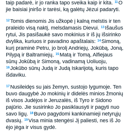
taip padarė, ir jo ranka tapo sveika kaip ir kita.
O
11
jie baisiai įniršo ir tarėsi, ką galėtų Jėzui padaryti.
Tomis dienomis Jis užkopė į kalną melstis ir ten
12
praleido visą naktį, melsdamasis Dievui.
Išaušus
13
rytui, Jis pasišaukė savo mokinius ir iš jų išsirinko
dvylika, kuriuos ir pavadino apaštalais:
Simoną,
14
kurį praminė Petru, jo brolį Andriejų, Jokūbą, Joną,
Pilypą ir Baltramiejų,
Matą ir Tomą, Alfiejaus
15
sūnų Jokūbą ir Simoną, vadinamą Uoliuoju,
Jokūbo sūnų Judą ir Judą Iskarijotą, kuris tapo
16
išdaviku.
Nusileidęs su jais žemyn, sustojo lygumoje. Ten
17
buvo daugybė Jo mokinių ir didelės minios žmonių
iš visos Judėjos ir Jeruzalės, iš Tyro ir Sidono
pajūrio. Jie susirinko Jo pasiklausyti ir pagyti nuo
savo ligų.
Buvo pagydomi kankinamieji netyrųjų
18
dvasių.
Visa minia stengėsi Jį paliesti, nes iš Jo
19
ėjo jėga ir visus gydė.