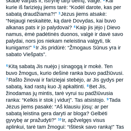
skabė varpas ir, ištrynę tarp delnų, valgė.
Kai
kurie iš fariziejų jiems tarė: “Kodėl darote, kas per
sabatą draudžiama?!”
Jėzus jiems atsakė:
3
“Nejaugi neskaitėte, ką darė Dovydas, kai buvo
alkanas pats ir jo palydovai?
Kaip jis įėjo į Dievo
4
namus, ėmė padėtinės duonos, valgė ir davė savo
palydai, nors jos niekam neleistina valgyti, tik
kunigams!”
Ir Jis pridūrė: “Žmogaus Sūnus yra ir
5
sabato Viešpats”.
Kitą sabatą Jis nuėjo į sinagogą ir mokė. Ten
6
buvo žmogus, kurio dešinė ranka buvo padžiūvusi.
Rašto žinovai ir fariziejai stebėjo, ar Jis gydys per
7
sabatą, kad rastų kuo Jį apkaltinti.
Bet Jis,
8
žinodamas jų mintis, tarė vyrui su padžiūvusia
ranka: “Kelkis ir stok į vidurį”. Tas atsistojo.
Tada
9
Jėzus jiems pasakė: “Aš klausiu jūsų: ar per
sabatą leistina gera daryti ar bloga? Gelbėti
gyvybę ar pražudyti?”
Ir, apžvelgęs visus
10
aplinkui, tarė tam žmogui: “Ištiesk savo ranką!” Tas