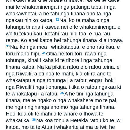
whakawhetai ki te whare o Ihowa. Na kei te kawe
mai te whakaminenga i nga patunga tapu, i nga
whakawhetai, a he tahunga tinana ano ta nga
ngakau hihiko katoa.
Na, ko te maha o nga
32
tahunga tinana i kawea nei e te whakaminenga, e
whitu tekau kau, kotahi rau hipi toa, e rua rau
reme. Ko enei katoa hei tahunga tinana ki a Ihowa.
Na, ko nga mea i whakatapua, e ono rau kau, e
33
toru mano hipi.
Otiia he torutoru rawa nga
34
tohunga, kihai i kaha ki te tihore i nga tahunga
tinana katoa. Na ka pikitia ratou e o ratou teina, e
nga Riwaiti, a oti noa te mahi, kia oti ra ano te
whakatapu a nga tohunga i a ratou; engari hoki
nga Riwaiti i nga t ohunga, i tika o ratou ngakau ki
te whakatapu i a ratou.
A he tini nga tahunga
35
tinana, me te ngako o nga whakahere mo te pai,
me nga ringihanga ano mo nga tahunga tinana.
Heoi kua oti te mahi o te whare o Ihowa te
whakatika.
Na koa tonu a Hetekia ratou ko te iwi
36
katoa, mo ta te Atua i whakarite ai ma te iwi; he