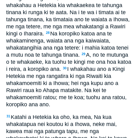
whakahau a Hetekia kia whakaekea te tahunga
tinana ki runga ki te aata. Na i te wa i timata ai te
tahunga tinana, ka timataia ano te waiata a Ihowa,
me nga tetere, me nga mea whakatangi a Rawiri
kingi o Iharaira.
Na koropiko katoa ana te
28
whakaminenga, waiata ana nga kaiwaiata,
whakatangihia ana nga tetere: i mahia katoa tenei
a mutu noa te tahunga tinana.
A, no te mutunga
29
o te whakaeke, ka tuohu te kingi me ona hoa katoa
i reira, a koropiko ana.
I whakahau ano a Kingi
30
Hetekia me nga rangatira ki nga Riwaiti kia
whakamoemiti ki a Ihowa; hei nga kupu ano a
Rawiri raua ko Ahapa matakite. Na kei te
whakamoemiti ratou; me te koa; tuohu ana ratou,
koropiko ana ano.
Katahi a Hetekia ka oho, ka mea, Na kua
31
whakatapua nei koutou ki a Ihowa, neke mai,
kawea mai nga patunga tapu, me nga