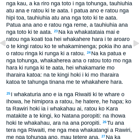
nga kau, a ka riro nga toto i nga tohunga, tauhiuhia
atu ana e ratou ki te aata. I patua ano e ratou nga
hipi toa, tauhiuhia atu ana nga toto ki te aata.
Patua ana ano e ratou nga reme, a tauhiuhia ana
nga toto ki te aata.
Na ka whakatataia mai e
23
ratou nga koati toa hei whakahere hara i te aroaro
o te kingi ratou ko te whakaminenga; pokia iho ana
o ratou ringa ki runga ki a ratou.
Na ka patua e
24
nga tohunga, whakaherea ana o ratou toto mo nga
hara ki runga ki te aata, hei whakamarie mo
Iharaira katoa: na te kingi hoki i ki mo Iharaira
katoa te tahunga tinana me te whakahere hara.
I whakaturia ano e ia nga Riwaiti ki te whare o
25
Ihowa, he himipora a ratou, he hatere, he hapa; ko
ta Rawiri hoki ia i whakahau ai, ratou ko Kara
matakite a te kingi, ko Natana poropiti: na Ihowa
hoki te whakahau, ara na ana poropiti.
Tu ana
26
tera nga Riwaiti, me nga mea whakatangi a Rawiri,
me nga tohunga ano, mau tetere ana.
Na ka
27