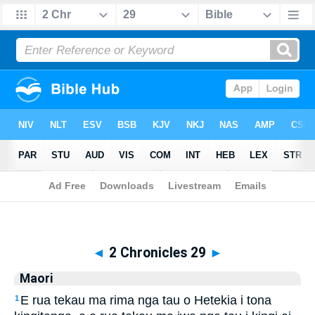
Biblia
>
Maori
> 2 Chronicles 29
◄
2 Chronicles 29
►
Maori
E rua tekau ma rima nga tau o Hetekia i tona
1