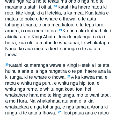
waru nga ra; a no te tekau ma ono o nga ra o te
marama tuatahi i oti ai.
Katahi ka haere ratou ki
18
roto, kite kingi, ki a Hetekia, a ka mea, Kua tahia e
matou te poke o te whare o Ihowa, o te aata
tahunga tinana, o ona mea katoa, o te tepu taro
aroaro, o ona mea katoa.
Ko nga oko katoa hoki i
19
akiritia atu e Kingi Ahata i tona kingitanga, i a ia i
he ra, kua oti i a matou te whakapai, te whakatapu.
Nana, ko aua mea ra kei te aronga o te aata a
Ihowa.
Katahi ka maranga wawe a Kingi Hetekia i te ata,
20
huihuia ana e ia nga rangatira o te pa, haere ana ia
ki runga, ki te whare o Ihowa.
A ka kawea mai e
21
ratou e whitu nga puru, e whitu nga hipi toa, e
whitu nga reme, e whitu nga koati toa, hei
whakahere hara mo te kingitanga, mo te wahi tapu,
a mo Hura. Na whakahaua atu ana e ia kia
whakaekea e nga tohunga, e nga tama a Arona ki
runga ki te aata a Ihowa.
Heoi patua ana e ratou
22