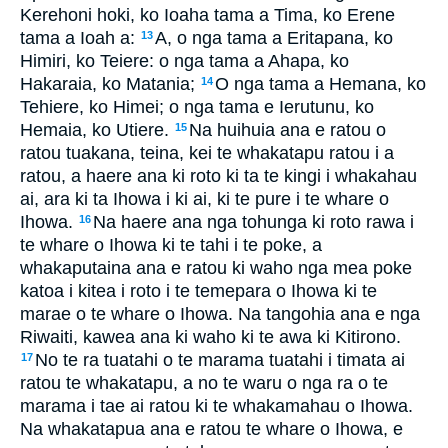
Kerehoni hoki, ko Ioaha tama a Tima, ko Erene
tama a Ioah a:
A, o nga tama a Eritapana, ko
13
Himiri, ko Teiere: o nga tama a Ahapa, ko
Hakaraia, ko Matania;
O nga tama a Hemana, ko
14
Tehiere, ko Himei; o nga tama e Ierutunu, ko
Hemaia, ko Utiere.
Na huihuia ana e ratou o
15
ratou tuakana, teina, kei te whakatapu ratou i a
ratou, a haere ana ki roto ki ta te kingi i whakahau
ai, ara ki ta Ihowa i ki ai, ki te pure i te whare o
Ihowa.
Na haere ana nga tohunga ki roto rawa i
16
te whare o Ihowa ki te tahi i te poke, a
whakaputaina ana e ratou ki waho nga mea poke
katoa i kitea i roto i te temepara o Ihowa ki te
marae o te whare o Ihowa. Na tangohia ana e nga
Riwaiti, kawea ana ki waho ki te awa ki Kitirono.
No te ra tuatahi o te marama tuatahi i timata ai
17
ratou te whakatapu, a no te waru o nga ra o te
marama i tae ai ratou ki te whakamahau o Ihowa.
Na whakatapua ana e ratou te whare o Ihowa, e