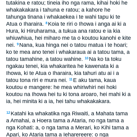
tutakina e ratou; tineia iho nga rama, kihai hoki he
whakakakara i tahuna e ratou; a kahore he
tahunga tinana i whakaekea i te wahi tapu ki te
Atua o Iharaira.
Koia te riri o Ihowa i anga ai ki a
8
Hura, ki Hiruharama, a tukua ana ratou e ia kia
whiuwhiua, hei miharo me ta o koutou kanohi e kite
nei.
Nana, kua hinga nei o tatou matua i te hoari;
9
ko te mea ano tenei i whakaraua ai a tatou tama, a
tatou tamahine, a tatou wahine.
Na ko ta toku
10
ngakau tenei, kia whakaritea he kawenata ki a
Ihowa, ki te Atua o Iharaira, kia tahuri atu ai i a
tatou tona riri e mura nei.
E aku tama, kaua
11
koutou e mangere: he mea whiriwhiri nei hoki
koutou na Ihowa hei tu ki tona aroaro, hei mahi ki a
ia, hei minita ki a ia, hei tahu whakakakara.
Katahi ka whakatika nga Riwaiti, a Mahata tama
12
a Amahai, a Hoera tama a Ataria, no nga tama a
nga Kohati: a, o nga tama a Merari, ko Kihi tama a
Apari, ko Ataria tama a Ieharereere: o nga