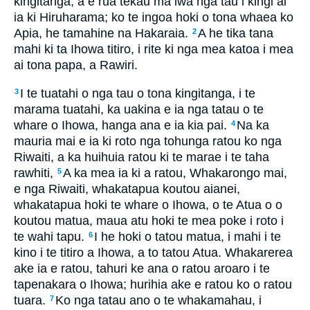
kingitanga, a e rua tekau ma iwa nga tau i kingi ai
ia ki Hiruharama; ko te ingoa hoki o tona whaea ko
Apia, he tamahine na Hakaraia.
A he tika tana
2
mahi ki ta Ihowa titiro, i rite ki nga mea katoa i mea
ai tona papa, a Rawiri.
I te tuatahi o nga tau o tona kingitanga, i te
3
marama tuatahi, ka uakina e ia nga tatau o te
whare o Ihowa, hanga ana e ia kia pai.
Na ka
4
mauria mai e ia ki roto nga tohunga ratou ko nga
Riwaiti, a ka huihuia ratou ki te marae i te taha
rawhiti,
A ka mea ia ki a ratou, Whakarongo mai,
5
e nga Riwaiti, whakatapua koutou aianei,
whakatapua hoki te whare o Ihowa, o te Atua o o
koutou matua, maua atu hoki te mea poke i roto i
te wahi tapu.
I he hoki o tatou matua, i mahi i te
6
kino i te titiro a Ihowa, a to tatou Atua. Whakarerea
ake ia e ratou, tahuri ke ana o ratou aroaro i te
tapenakara o Ihowa; hurihia ake e ratou ko o ratou
tuara.
Ko nga tatau ano o te whakamahau, i
7