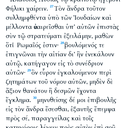
Φήλικι χαίρειν.
Τὸν ἄνδρα τοῦτον
27
συλλημφθέντα ὑπὸ τῶν Ἰουδαίων καὶ
μέλλοντα ἀναιρεῖσθαι ὑπ’ αὐτῶν ἐπιστὰς
σὺν τῷ στρατεύματι ἐξειλάμην, μαθὼν
ὅτι Ῥωμαῖός ἐστιν·
βουλόμενός τε
28
ἐπιγνῶναι τὴν αἰτίαν δι’ ἣν ἐνεκάλουν
αὐτῷ, κατήγαγον εἰς τὸ συνέδριον
αὐτῶν·
ὃν εὗρον ἐγκαλούμενον περὶ
29
ζητημάτων τοῦ νόμου αὐτῶν, μηδὲν δὲ
ἄξιον θανάτου ἢ δεσμῶν ἔχοντα
ἔγκλημα.
μηνυθείσης δέ μοι ἐπιβουλῆς
30
εἰς τὸν ἄνδρα ἔσεσθαι, ἐξαυτῆς ἔπεμψα
πρὸς σέ, παραγγείλας καὶ τοῖς
κατηγόροις λέγειν πρὸς αὐτὸν ἐπὶ σοῦ.