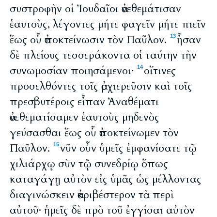
συστροφὴν οἱ Ἰουδαῖοι ἀνεθεμάτισαν
ἑαυτοὺς, λέγοντες μήτε φαγεῖν μήτε πιεῖν
ἕως οὗ ἀποκτείνωσιν τὸν Παῦλον.
ἦσαν
13
δὲ πλείους τεσσεράκοντα οἱ ταύτην τὴν
συνωμοσίαν ποιησάμενοι·
οἵτινες
14
προσελθόντες τοῖς ἀρχιερεῦσιν καὶ τοῖς
πρεσβυτέροις εἶπαν Ἀναθέματι
ἀνεθεματίσαμεν ἑαυτοὺς μηδενὸς
γεύσασθαι ἕως οὗ ἀποκτείνωμεν τὸν
Παῦλον.
νῦν οὖν ὑμεῖς ἐμφανίσατε τῷ
15
χιλιάρχῳ σὺν τῷ συνεδρίῳ ὅπως
καταγάγῃ αὐτὸν εἰς ὑμᾶς ὡς μέλλοντας
διαγινώσκειν ἀκριβέστερον τὰ περὶ
αὐτοῦ· ἡμεῖς δὲ πρὸ τοῦ ἐγγίσαι αὐτὸν