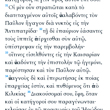
Οἱ μὲν οὖν στρατιῶται κατὰ τὸ
31
διατεταγμένον αὐτοῖς ἀναλαβόντες τὸν
Παῦλον ἤγαγον διὰ νυκτὸς εἰς τὴν
Ἀντιπατρίδα·
τῇ δὲ ἐπαύριον ἐάσαντες
32
τοὺς ἱππεῖς ἀπέρχεσθαι σὺν αὐτῷ,
ὑπέστρεψαν εἰς τὴν παρεμβολήν·
οἵτινες εἰσελθόντες εἰς τὴν Καισαρίαν
33
καὶ ἀναδόντες τὴν ἐπιστολὴν τῷ ἡγεμόνι,
παρέστησαν καὶ τὸν Παῦλον αὐτῷ.
ἀναγνοὺς δὲ καὶ ἐπερωτήσας ἐκ ποίας
34
ἐπαρχείας ἐστὶν, καὶ πυθόμενος ὅτι ἀπὸ
Κιλικίας
Διακούσομαί σου, ἔφη, ὅταν
35
καὶ οἱ κατήγοροί σου παραγένωνται·
κελεύσας ἐν τῷ πραιτωρίῳ τοῦ Ἡρῴδου