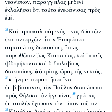
νεανίσκον, παραγγείλας μηδενὶ
ἐκλαλῆσαι ὅτι ταῦτα ἐνεφάνισας πρὸς
ἐμέ.
Καὶ προσκαλεσάμενός τινας δύο τῶν
23
ἑκατονταρχῶν εἶπεν Ἑτοιμάσατε
στρατιώτας διακοσίους ὅπως
πορευθῶσιν ἕως Καισαρίας, καὶ ἱππεῖς
ἑβδομήκοντα καὶ δεξιολάβους
διακοσίους, ἀπὸ τρίτης ὥρας τῆς νυκτός,
κτήνη τε παραστῆσαι ἵνα
24
ἐπιβιβάσαντες τὸν Παῦλον διασώσωσι
πρὸς Φήλικα τὸν ἡγεμόνα,
γράψας
25
ἐπιστολὴν ἔχουσαν τὸν τύπον τοῦτον
Κλαύδιος Λυσίας τῷ κρατίστῳ ἡγεμόνι
26