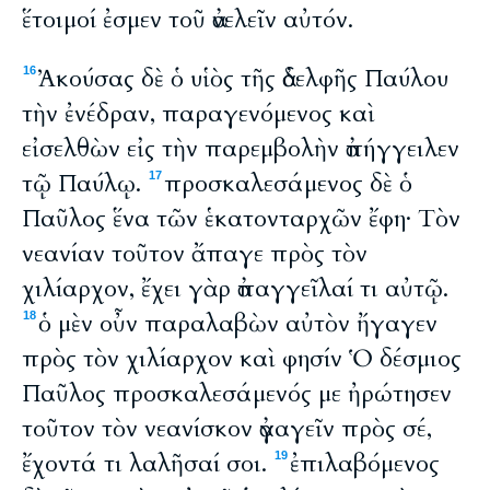
ἕτοιμοί ἐσμεν τοῦ ἀνελεῖν αὐτόν.
Ἀκούσας δὲ ὁ υἱὸς τῆς ἀδελφῆς Παύλου
16
τὴν ἐνέδραν, παραγενόμενος καὶ
εἰσελθὼν εἰς τὴν παρεμβολὴν ἀπήγγειλεν
τῷ Παύλῳ.
προσκαλεσάμενος δὲ ὁ
17
Παῦλος ἕνα τῶν ἑκατονταρχῶν ἔφη· Τὸν
νεανίαν τοῦτον ἄπαγε πρὸς τὸν
χιλίαρχον, ἔχει γὰρ ἀπαγγεῖλαί τι αὐτῷ.
ὁ μὲν οὖν παραλαβὼν αὐτὸν ἤγαγεν
18
πρὸς τὸν χιλίαρχον καὶ φησίν Ὁ δέσμιος
Παῦλος προσκαλεσάμενός με ἠρώτησεν
τοῦτον τὸν νεανίσκον ἀγαγεῖν πρὸς σέ,
ἔχοντά τι λαλῆσαί σοι.
ἐπιλαβόμενος
19