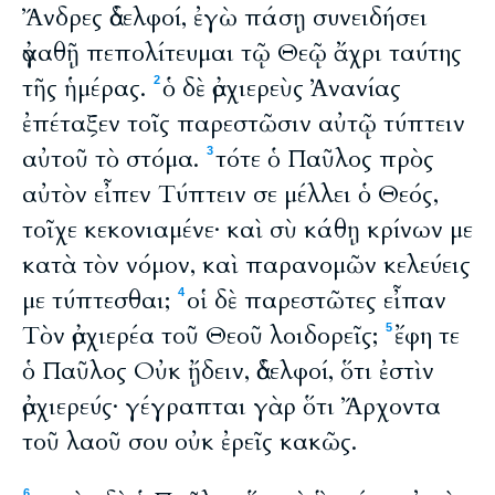
Ἄνδρες ἀδελφοί, ἐγὼ πάσῃ συνειδήσει
ἀγαθῇ πεπολίτευμαι τῷ Θεῷ ἄχρι ταύτης
τῆς ἡμέρας.
ὁ δὲ ἀρχιερεὺς Ἀνανίας
2
ἐπέταξεν τοῖς παρεστῶσιν αὐτῷ τύπτειν
αὐτοῦ τὸ στόμα.
τότε ὁ Παῦλος πρὸς
3
αὐτὸν εἶπεν Τύπτειν σε μέλλει ὁ Θεός,
τοῖχε κεκονιαμένε· καὶ σὺ κάθῃ κρίνων με
κατὰ τὸν νόμον, καὶ παρανομῶν κελεύεις
με τύπτεσθαι;
οἱ δὲ παρεστῶτες εἶπαν
4
Τὸν ἀρχιερέα τοῦ Θεοῦ λοιδορεῖς;
ἔφη τε
5
ὁ Παῦλος Οὐκ ᾔδειν, ἀδελφοί, ὅτι ἐστὶν
ἀρχιερεύς· γέγραπται γὰρ ὅτι Ἄρχοντα
τοῦ λαοῦ σου οὐκ ἐρεῖς κακῶς.
6