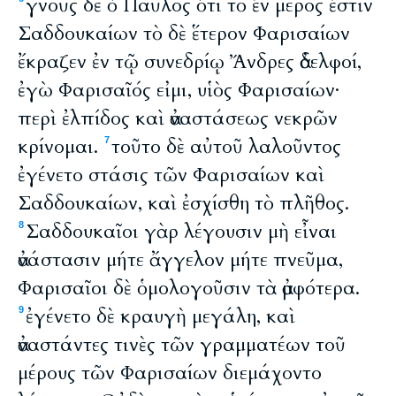
γνοὺς δὲ ὁ Παῦλος ὅτι τὸ ἓν μέρος ἐστὶν
Σαδδουκαίων τὸ δὲ ἕτερον Φαρισαίων
ἔκραζεν ἐν τῷ συνεδρίῳ Ἄνδρες ἀδελφοί,
ἐγὼ Φαρισαῖός εἰμι, υἱὸς Φαρισαίων·
περὶ ἐλπίδος καὶ ἀναστάσεως νεκρῶν
κρίνομαι.
τοῦτο δὲ αὐτοῦ λαλοῦντος
7
ἐγένετο στάσις τῶν Φαρισαίων καὶ
Σαδδουκαίων, καὶ ἐσχίσθη τὸ πλῆθος.
Σαδδουκαῖοι γὰρ λέγουσιν μὴ εἶναι
8
ἀνάστασιν μήτε ἄγγελον μήτε πνεῦμα,
Φαρισαῖοι δὲ ὁμολογοῦσιν τὰ ἀμφότερα.
ἐγένετο δὲ κραυγὴ μεγάλη, καὶ
9
ἀναστάντες τινὲς τῶν γραμματέων τοῦ
μέρους τῶν Φαρισαίων διεμάχοντο