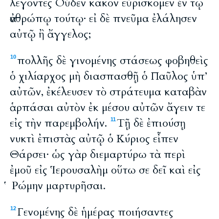
λέγοντες Οὐδὲν κακὸν εὑρίσκομεν ἐν τῷ
ἀνθρώπῳ τούτῳ· εἰ δὲ πνεῦμα ἐλάλησεν
αὐτῷ ἢ ἄγγελος;
πολλῆς δὲ γινομένης στάσεως φοβηθεὶς
10
ὁ χιλίαρχος μὴ διασπασθῇ ὁ Παῦλος ὑπ’
αὐτῶν, ἐκέλευσεν τὸ στράτευμα καταβὰν
ἁρπάσαι αὐτὸν ἐκ μέσου αὐτῶν ἄγειν τε
εἰς τὴν παρεμβολήν.
Τῇ δὲ ἐπιούσῃ
11
νυκτὶ ἐπιστὰς αὐτῷ ὁ Κύριος εἶπεν
Θάρσει· ὡς γὰρ διεμαρτύρω τὰ περὶ
ἐμοῦ εἰς Ἱερουσαλὴμ οὕτω σε δεῖ καὶ εἰς
Ῥώμην μαρτυρῆσαι.
Γενομένης δὲ ἡμέρας ποιήσαντες
12