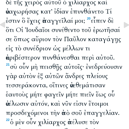
δὲ τῆς χειρὸς αὐτοῦ ὁ χιλίαρχος καὶ
ἀναχωρήσας κατ’ ἰδίαν ἐπυνθάνετο Τί
ἐστιν ὃ ἔχεις ἀπαγγεῖλαί μοι;
εἶπεν δὲ
20
ὅτι Οἱ Ἰουδαῖοι συνέθεντο τοῦ ἐρωτῆσαί
σε ὅπως αὔριον τὸν Παῦλον καταγάγῃς
εἰς τὸ συνέδριον ὡς μέλλων τι
ἀκριβέστερον πυνθάνεσθαι περὶ αὐτοῦ.
σὺ οὖν μὴ πεισθῇς αὐτοῖς· ἐνεδρεύουσιν
21
γὰρ αὐτὸν ἐξ αὐτῶν ἄνδρες πλείους
τεσσεράκοντα, οἵτινες ἀνεθεμάτισαν
ἑαυτοὺς μήτε φαγεῖν μήτε πιεῖν ἕως οὗ
ἀνέλωσιν αὐτόν, καὶ νῦν εἰσιν ἕτοιμοι
προσδεχόμενοι τὴν ἀπὸ σοῦ ἐπαγγελίαν.
ὁ μὲν οὖν χιλίαρχος ἀπέλυσε τὸν
22