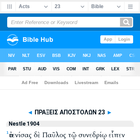
Biblia
>
Nestle 1904
> ΠΡΑΞΕΙΣ ΑΠΟΣΤΟΛΩΝ 23
◄
ΠΡΑΞΕΙΣ ΑΠΟΣΤΟΛΩΝ 23
►
Nestle 1904
ἀτενίσας δὲ Παῦλος τῷ συνεδρίῳ εἶπεν
1