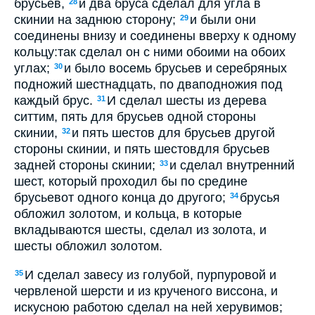
брусьев,
и два бруса сделал для угла в
28
скинии на заднюю сторону;
и были они
29
соединены внизу и соединены вверху к одному
кольцу:так сделал он с ними обоими на обоих
углах;
и было восемь брусьев и серебряных
30
подножий шестнадцать, по дваподножия под
каждый брус.
И сделал шесты из дерева
31
ситтим, пять для брусьев одной стороны
скинии,
и пять шестов для брусьев другой
32
стороны скинии, и пять шестовдля брусьев
задней стороны скинии;
и сделал внутренний
33
шест, который проходил бы по средине
брусьевот одного конца до другого;
брусья
34
обложил золотом, и кольца, в которые
вкладываются шесты, сделал из золота, и
шесты обложил золотом.
И сделал завесу из голубой, пурпуровой и
35
червленой шерсти и из крученого виссона, и
искусною работою сделал на ней херувимов;