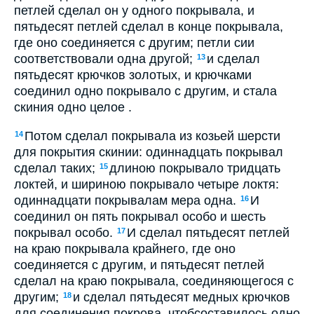
петлей сделал он у одного покрывала, и
пятьдесят петлей сделал в конце покрывала,
где оно соединяется с другим; петли сии
соответствовали одна другой;
и сделал
13
пятьдесят крючков золотых, и крючками
соединил одно покрывало с другим, и стала
скиния одно целое .
Потом сделал покрывала из козьей шерсти
14
для покрытия скинии: одиннадцать покрывал
сделал таких;
длиною покрывало тридцать
15
локтей, и шириною покрывало четыре локтя:
одиннадцати покрывалам мера одна.
И
16
соединил он пять покрывал особо и шесть
покрывал особо.
И сделал пятьдесят петлей
17
на краю покрывала крайнего, где оно
соединяется с другим, и пятьдесят петлей
сделал на краю покрывала, соединяющегося с
другим;
и сделал пятьдесят медных крючков
18
для соединения покрова, чтобсоставилось одно