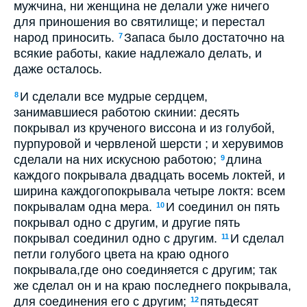
мужчина, ни женщина не делали уже ничего
для приношения во святилище; и перестал
народ приносить.
Запаса было достаточно на
7
всякие работы, какие надлежало делать, и
даже осталось.
И сделали все мудрые сердцем,
8
занимавшиеся работою скинии: десять
покрывал из крученого виссона и из голубой,
пурпуровой и червленой шерсти ; и херувимов
сделали на них искусною работою;
длина
9
каждого покрывала двадцать восемь локтей, и
ширина каждогопокрывала четыре локтя: всем
покрывалам одна мера.
И соединил он пять
10
покрывал одно с другим, и другие пять
покрывал соединил одно с другим.
И сделал
11
петли голубого цвета на краю одного
покрывала,где оно соединяется с другим; так
же сделал он и на краю последнего покрывала,
для соединения его с другим;
пятьдесят
12