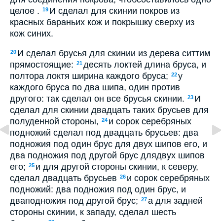
целое .
И сделал для скинии покров из
19
красных бараньих кож и покрышку сверху из
кож синих.
И сделал брусья для скинии из дерева ситтим
20
прямостоящие:
десять локтей длина бруса, и
21
полтора локтя ширина каждого бруса;
у
22
каждого бруса по два шипа, один против
другого: так сделал он все брусья скинии.
И
23
сделал для скинии двадцать таких брусьев для
полуденной стороны,
и сорок серебряных
24
подножий сделал под двадцать брусьев: два
подножия под один брус для двух шипов его, и
два подножия под другой брус длядвух шипов
его;
и для другой стороны скинии, к северу,
25
сделал двадцать брусьев
и сорок серебряных
26
подножий: два подножия под один брус, и
дваподножия под другой брус;
а для задней
27
стороны скинии, к западу, сделал шесть