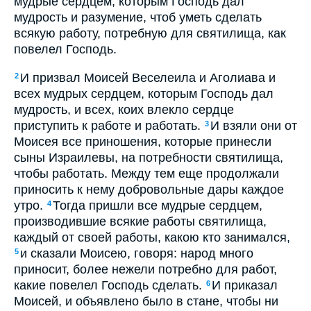
мудрые сердцем, которым Господь дал
мудрость и разумение, чтоб уметь сделать
всякую работу, потребную для святилища, как
повелел Господь.
И призвал Моисей Веселеила и Аголиава и
2
всех мудрых сердцем, которым Господь дал
мудрость, и всех, коих влекло сердце
приступить к работе и работать.
И взяли они от
3
Моисея все приношения, которые принесли
сыны Израилевы, на потребности святилища,
чтобы работать. Между тем еще продолжали
приносить к нему добровольные дары каждое
утро.
Тогда пришли все мудрые сердцем,
4
производившие всякие работы святилища,
каждый от своей работы, какою кто занимался,
и сказали Моисею, говоря: народ много
5
приносит, более нежели потребно для работ,
какие повелел Господь сделать.
И приказал
6
Моисей, и объявлено было в стане, чтобы ни