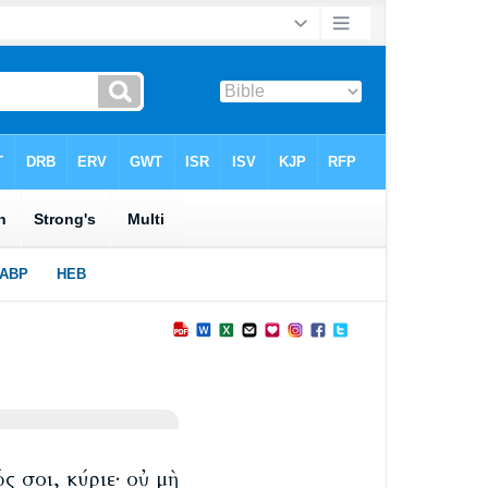
 σοι, κύριε· οὐ μὴ