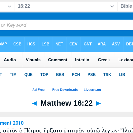
◄
Matthew 16:22
►
ament 2010
 αὐτὸν ὁ Πέτρος ἤρξατο ἐπιτιμᾶν αὐτῷ λέγων· Ἵλεώς